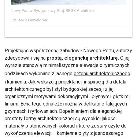
Nowy Port w Bydgoszczy. Proj. BBGK Architekci
Fot. AWZ Deweloper
Projektując współczesną zabudowę Nowego Portu, autorzy
zdecydowali się na
prostą, elegancką architekturę.
O jej
wyrazie stanowią minimalistyczne elewacje o rytmicznych
podziałach wykonane z jasnego
betonu architektonicznego
i kamienia. Jak wskazują projektanci, inspiracją dla detalu
architektonicznego był styl bydgoskiej secesji z jej
organicznymi motywami dekoracyjnymi i płynnymi, giętkimi
liniami. Echa tego odnaleźć można w delikatnie falujących
gzymsach i ryflowaniach. Dopełnieniem dla eleganckiej
prostoty formy architektonicznej są wysokiej jakości
materiały o stonowanych kolorach, które zostały użyte do
wykończenia elewacji – kamienne płyty z jasnoszarego