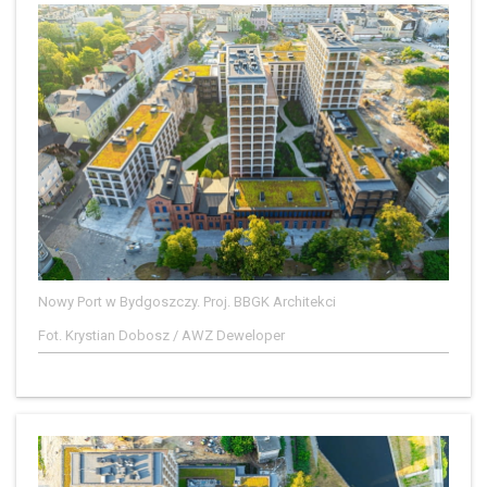
Nowy Port w Bydgoszczy. Proj. BBGK Architekci
Fot. Krystian Dobosz / AWZ Deweloper