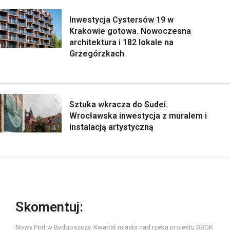
Inwestycja Cystersów 19 w
Krakowie gotowa. Nowoczesna
architektura i 182 lokale na
Grzegórzkach
Sztuka wkracza do Sudei.
Wrocławska inwestycja z muralem i
instalacją artystyczną
Skomentuj:
Nowy Port w Bydgoszczy. Kwartał miasta nad rzeką projektu BBGK