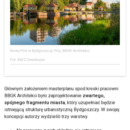
Nowy Port w Bydgoszczy. Proj. BBGK Architekci
Fot. AWZ Deweloper
Głównym założeniem masterplanu spod kreski pracowni
BBGK Architekci było zaprojektowanie
zwartego,
spójnego fragmentu miasta
, który uzupełniać będzie
istniejącą strukturę urbanistyczną Bydgoszczy. W swojej
koncepcji autorzy wydzielili trzy warstwy.