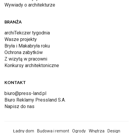
Wywiady o architekturze
BRANŻA
archiTekczer tygodnia
Wasze projekty
Bryła i Makabryła roku
Ochrona zabytków
Z wizytą w pracowni
Konkursy architektoniczne
KONTAKT
biuro@press-land.pl
Biuro Reklamy Pressland S.A.
Napisz do nas
Ładny dom
Budowa i remont
Ogrody
Wnętrza
Design