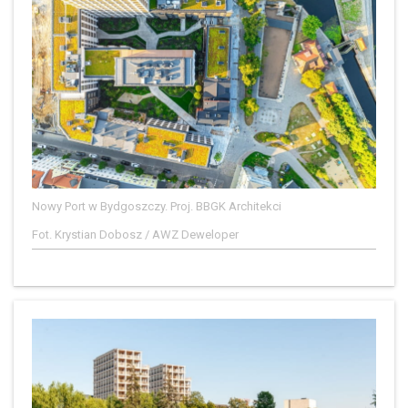
Nowy Port w Bydgoszczy. Proj. BBGK Architekci
Fot. Krystian Dobosz / AWZ Deweloper