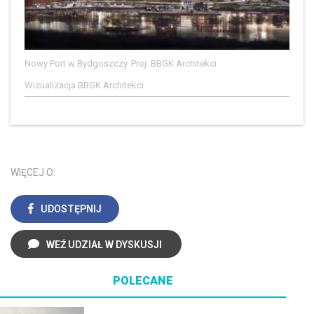
Nowy Port w Bydgoszczy. Proj. BBGK Architekci
Wizualizacja BBGK Architekci
WIĘCEJ O:
UDOSTĘPNIJ
WEŹ UDZIAŁ W DYSKUSJI
POLECANE