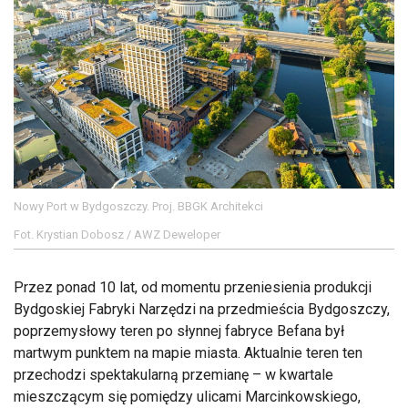
Nowy Port w Bydgoszczy. Proj. BBGK Architekci
Fot. Krystian Dobosz / AWZ Deweloper
Przez ponad 10 lat, od momentu przeniesienia produkcji
Bydgoskiej Fabryki Narzędzi na przedmieścia Bydgoszczy,
poprzemysłowy teren po słynnej fabryce Befana był
martwym punktem na mapie miasta. Aktualnie teren ten
przechodzi spektakularną przemianę – w kwartale
mieszczącym się pomiędzy ulicami Marcinkowskiego,