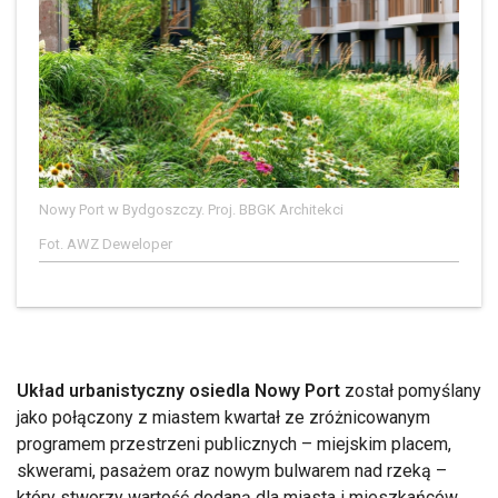
Nowy Port w Bydgoszczy. Proj. BBGK Architekci
Fot. AWZ Deweloper
Układ urbanistyczny osiedla Nowy Port
został pomyślany
jako połączony z miastem kwartał ze zróżnicowanym
programem przestrzeni publicznych – miejskim placem,
skwerami, pasażem oraz nowym bulwarem nad rzeką –
który stworzy wartość dodaną dla miasta i mieszkańców.