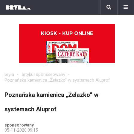
KIOSK - KUP ONLINE
bryła
artykuł sponsorowany
Poznańska kamienica „Żelazko” w systemach Aluprof
Poznańska kamienica „Żelazko” w
systemach Aluprof
sponsorowany
05-11-2020 09:15