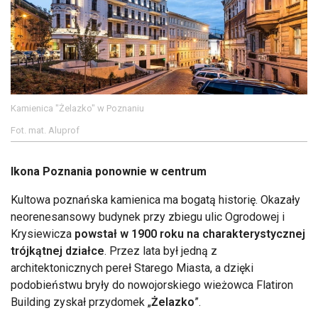
Kamienica "Żelazko" w Poznaniu
Fot. mat. Aluprof
Ikona Poznania ponownie w centrum
Kultowa poznańska kamienica ma bogatą historię. Okazały
neorenesansowy budynek przy zbiegu ulic Ogrodowej i
Krysiewicza
powstał w 1900 roku na charakterystycznej
trójkątnej działce
. Przez lata był jedną z
architektonicznych pereł Starego Miasta, a dzięki
podobieństwu bryły do nowojorskiego wieżowca Flatiron
Building zyskał przydomek „
Żelazko
”.