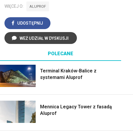
WIĘCEJ O:
ALUPROF
UDOSTĘPNIJ
WEŹ UDZIAŁ W DYSKUSJI
POLECANE
Terminal Kraków-Balice z
systemami Aluprof
Mennica Legacy Tower z fasadą
Aluprof