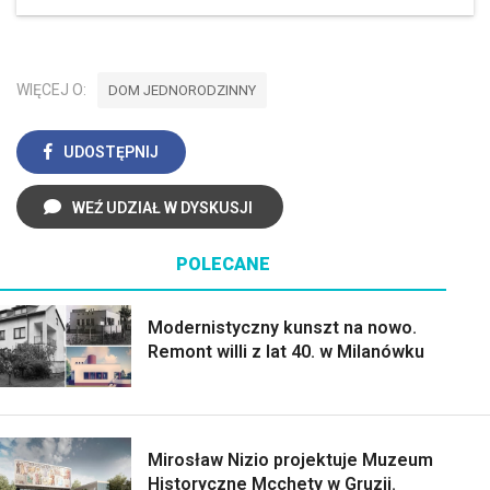
WIĘCEJ O:
DOM JEDNORODZINNY
UDOSTĘPNIJ
WEŹ UDZIAŁ W DYSKUSJI
POLECANE
Modernistyczny kunszt na nowo.
Remont willi z lat 40. w Milanówku
Mirosław Nizio projektuje Muzeum
Historyczne Mcchety w Gruzji.