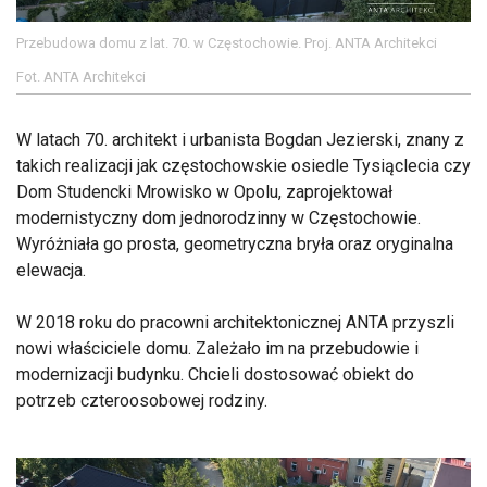
Przebudowa domu z lat. 70. w Częstochowie. Proj. ANTA Architekci
Fot. ANTA Architekci
W latach 70. architekt i urbanista Bogdan Jezierski, znany z
takich realizacji jak częstochowskie osiedle Tysiąclecia czy
Dom Studencki Mrowisko w Opolu, zaprojektował
modernistyczny dom jednorodzinny w Częstochowie.
Wyróżniała go prosta, geometryczna bryła oraz oryginalna
elewacja.
W 2018 roku do pracowni architektonicznej ANTA przyszli
nowi właściciele domu. Zależało im na przebudowie i
modernizacji budynku. Chcieli dostosować obiekt do
potrzeb czteroosobowej rodziny.