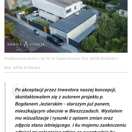
Przebudowa domu z lat 70. w Częstochowie. Proj. ANTA Architekci
Mat. ANTA Architekci
Po akceptacji przez Inwestora naszej koncepcji,
skontaktowałem się z autorem projektu p.
Bogdanem Jezierskim - starszym już panem,
mieszkającym obecnie w Bieszczadach. Wysłałem
mu wizualizacje i rysunki z opisem zmian oraz
zdjęcia stanu istniejącego. I ku mojemu zaskoczeniu