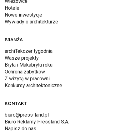
Wieżowce
Hotele
Nowe inwestycje
Wywiady o architekturze
BRANŻA
archiTekczer tygodnia
Wasze projekty
Bryła i Makabryła roku
Ochrona zabytków
Z wizytą w pracowni
Konkursy architektoniczne
KONTAKT
biuro@press-land.pl
Biuro Reklamy Pressland S.A.
Napisz do nas