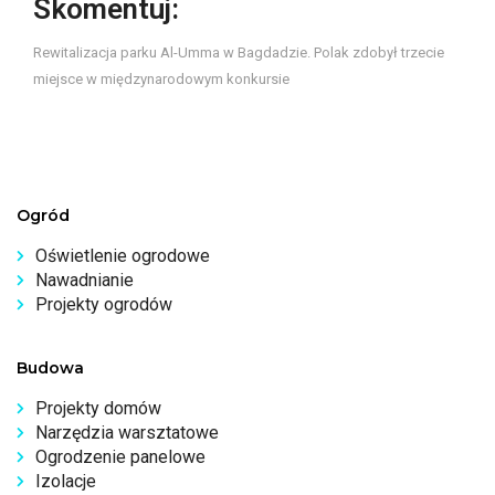
Skomentuj:
Rewitalizacja parku Al-Umma w Bagdadzie. Polak zdobył trzecie
miejsce w międzynarodowym konkursie
Ogród
Oświetlenie ogrodowe
Nawadnianie
Projekty ogrodów
Budowa
Projekty domów
Narzędzia warsztatowe
Ogrodzenie panelowe
Izolacje