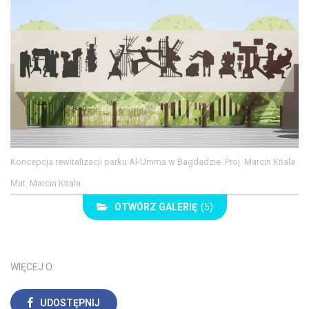
Koncepcja rewitalizacji parku Al-Umma w Bagdadzie. Proj. Marcin Kitala
Mat. Marcin Kitala
OTWÓRZ GALERIĘ
(5)
WIĘCEJ O:
UDOSTĘPNIJ