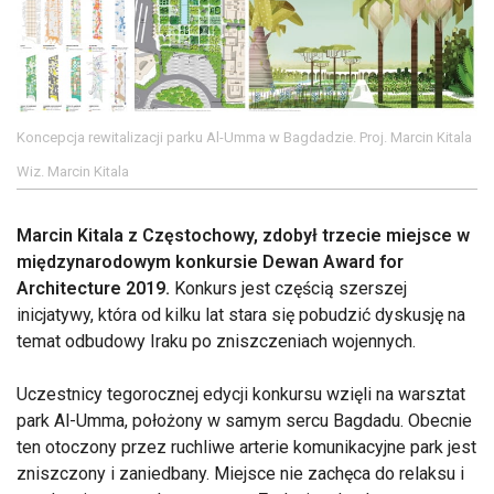
Koncepcja rewitalizacji parku Al-Umma w Bagdadzie. Proj. Marcin Kitala
Wiz. Marcin Kitala
Marcin Kitala z Częstochowy, zdobył trzecie miejsce w
międzynarodowym konkursie Dewan Award for
Architecture 2019.
Konkurs jest częścią szerszej
inicjatywy, która od kilku lat stara się pobudzić dyskusję na
temat odbudowy Iraku po zniszczeniach wojennych.
Uczestnicy tegorocznej edycji konkursu wzięli na warsztat
park Al-Umma, położony w samym sercu Bagdadu. Obecnie
ten otoczony przez ruchliwe arterie komunikacyjne park jest
zniszczony i zaniedbany. Miejsce nie zachęca do relaksu i