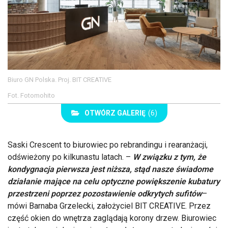
Biuro GN Polska. Proj. BIT CREATIVE
Fot. Fotomohito
OTWÓRZ GALERIĘ
(6)
Saski Crescent to biurowiec po rebrandingu i rearanżacji,
odświeżony po kilkunastu latach. –
W związku z tym, że
kondygnacja pierwsza jest niższa, stąd nasze świadome
działanie mające na celu optyczne powiększenie kubatury
przestrzeni poprzez pozostawienie odkrytych sufitów
–
mówi Barnaba Grzelecki, założyciel BIT CREATIVE. Przez
część okien do wnętrza zaglądają korony drzew. Biurowiec