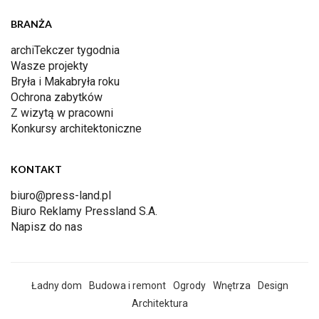
BRANŻA
archiTekczer tygodnia
Wasze projekty
Bryła i Makabryła roku
Ochrona zabytków
Z wizytą w pracowni
Konkursy architektoniczne
KONTAKT
biuro@press-land.pl
Biuro Reklamy Pressland S.A.
Napisz do nas
Ładny dom
Budowa i remont
Ogrody
Wnętrza
Design
Architektura