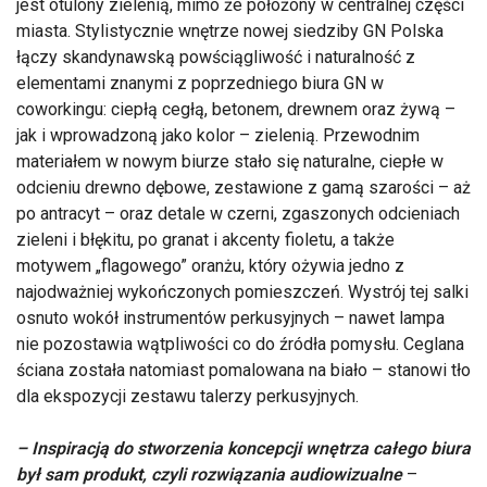
jest otulony zielenią, mimo że położony w centralnej części
miasta. Stylistycznie wnętrze nowej siedziby GN Polska
łączy skandynawską powściągliwość i naturalność z
elementami znanymi z poprzedniego biura GN w
coworkingu: ciepłą cegłą, betonem, drewnem oraz żywą –
jak i wprowadzoną jako kolor – zielenią. Przewodnim
materiałem w nowym biurze stało się naturalne, ciepłe w
odcieniu drewno dębowe, zestawione z gamą szarości – aż
po antracyt – oraz detale w czerni, zgaszonych odcieniach
zieleni i błękitu, po granat i akcenty fioletu, a także
motywem „flagowego” oranżu, który ożywia jedno z
najodważniej wykończonych pomieszczeń. Wystrój tej salki
osnuto wokół instrumentów perkusyjnych – nawet lampa
nie pozostawia wątpliwości co do źródła pomysłu. Ceglana
ściana została natomiast pomalowana na biało – stanowi tło
dla ekspozycji zestawu talerzy perkusyjnych.
– Inspiracją do stworzenia koncepcji wnętrza całego biura
był sam produkt, czyli rozwiązania audiowizualne
–