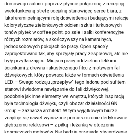
domowego salonu, poprzez płynnie połączoną z recepcją
wielofunkcyjną strefę socjalną stanowiącą serce biura, z
luksferami pełniącymi rolę doświetlenia i budującymi relacje
kolorystyczne zielonkawych odcieni szkła i turkusowych
tonów płytek w coffee point, po sale i salki konferencyjne
różnych rozmiarów, a skończywszy na kameralnych,
jednoosobowych pokojach do pracy. Open space’y
zaprojektowano tak, aby sprzyjały pracy zespołowej, ale nie
były przytłaczające. Miejsca pracy oddzielono lekkimi
ściankami z drewna i akustycznego filcu z motywem fal
dźwiękowych, który powraca także w formach oświetlenia
LED. – Swego rodzaju „przepływ” tego ledonu pod sufitem
stanowi świadome nawiązanie do fali dźwiękowej,
podobnie jak inne elementy we wnętrzu, których inspiracją
była technologia dźwięku, czyli obszar działalności GN
Group – zaznacza architekt. W tym wyjątkowym biurze
znajduje się nawet wyciszone pomieszczenie dedykowane
głębszemu relaksowi – z piłką i leżanką w otoczeniu
kosmicznych motywów. Nie będzie przesadą stwierdzenie,