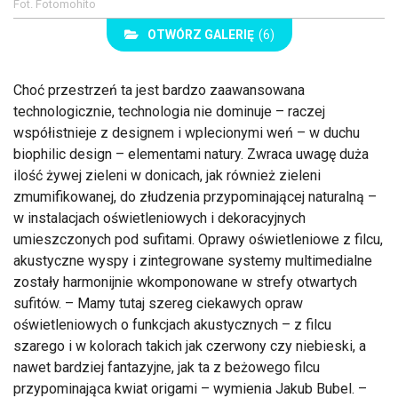
Fot. Fotomohito
OTWÓRZ GALERIĘ
(6)
Choć przestrzeń ta jest bardzo zaawansowana
technologicznie, technologia nie dominuje – raczej
współistnieje z designem i wplecionymi weń – w duchu
biophilic design – elementami natury. Zwraca uwagę duża
ilość żywej zieleni w donicach, jak również zieleni
zmumifikowanej, do złudzenia przypominającej naturalną –
w instalacjach oświetleniowych i dekoracyjnych
umieszczonych pod sufitami. Oprawy oświetleniowe z filcu,
akustyczne wyspy i zintegrowane systemy multimedialne
zostały harmonijnie wkomponowane w strefy otwartych
sufitów. – Mamy tutaj szereg ciekawych opraw
oświetleniowych o funkcjach akustycznych – z filcu
szarego i w kolorach takich jak czerwony czy niebieski, a
nawet bardziej fantazyjne, jak ta z beżowego filcu
przypominająca kwiat origami – wymienia Jakub Bubel. –