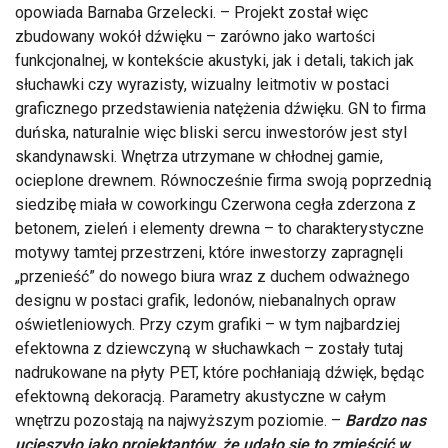
opowiada Barnaba Grzelecki. – Projekt został więc
zbudowany wokół dźwięku – zarówno jako wartości
funkcjonalnej, w kontekście akustyki, jak i detali, takich jak
słuchawki czy wyrazisty, wizualny leitmotiv w postaci
graficznego przedstawienia natężenia dźwięku. GN to firma
duńska, naturalnie więc bliski sercu inwestorów jest styl
skandynawski. Wnętrza utrzymane w chłodnej gamie,
ocieplone drewnem. Równocześnie firma swoją poprzednią
siedzibę miała w coworkingu Czerwona cegła zderzona z
betonem, zieleń i elementy drewna – to charakterystyczne
motywy tamtej przestrzeni, które inwestorzy zapragnęli
„przenieść” do nowego biura wraz z duchem odważnego
designu w postaci grafik, ledonów, niebanalnych opraw
oświetleniowych. Przy czym grafiki – w tym najbardziej
efektowna z dziewczyną w słuchawkach – zostały tutaj
nadrukowane na płyty PET, które pochłaniają dźwięk, będąc
efektowną dekoracją. Parametry akustyczne w całym
wnętrzu pozostają na najwyższym poziomie. –
Bardzo nas
ucieszyło jako projektantów, że udało się to zmieścić w