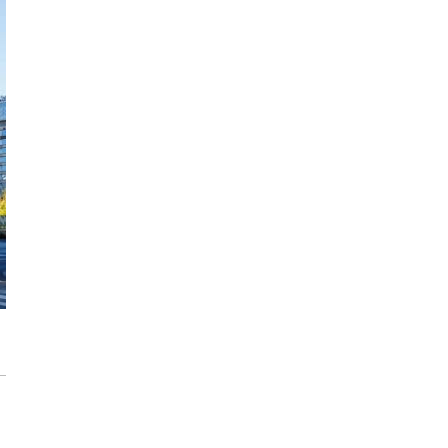
Max Berg - nie tylko Hala Stulecia.
Zrealizowane projekty i śmiałe wizje
[ZNANI ARCHITEKCI]
Gdynia oczami "Kacha". Wystawa
Kazimierza Ostrowskiego w Muzeum
Miasta Gdyni
Inwestycja Cystersów 19 w Krakowie
gotowa. Nowoczesna architektura i 182
lokale na Grzegórzkach
Trasa Kaszubska zmienia komunikację
regionu. Droga ekspresowa S6 to jedna z
najważniejszych inwestycji
infrastrukturalnych Pomorza