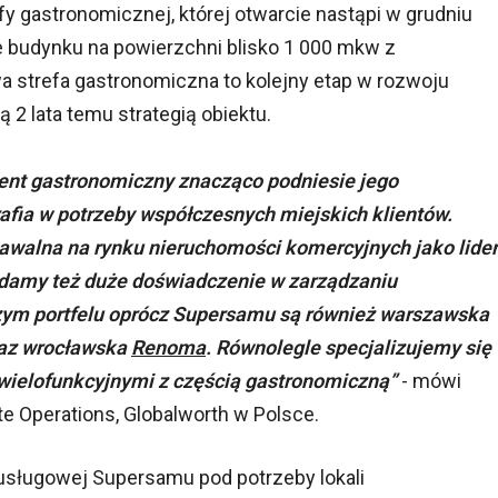
 gastronomicznej, której otwarcie nastąpi w grudniu
e budynku na powierzchni blisko 1 000 mkw z
trefa gastronomiczna to kolejny etap w rozwoju
 2 lata temu strategią obiektu.
ent gastronomiczny znacząco podniesie jego
trafia w potrzeby współczesnych miejskich klientów.
nawalna na rynku nieruchomości komercyjnych jako lider
adamy też duże doświadczenie w zarządzaniu
ym portfelu oprócz Supersamu są również warszawska
oraz wrocławska
Renoma
. Równolegle specjalizujemy się
 wielofunkcyjnymi z częścią gastronomiczną”
- mówi
ate Operations, Globalworth w Polsce.
usługowej Supersamu pod potrzeby lokali