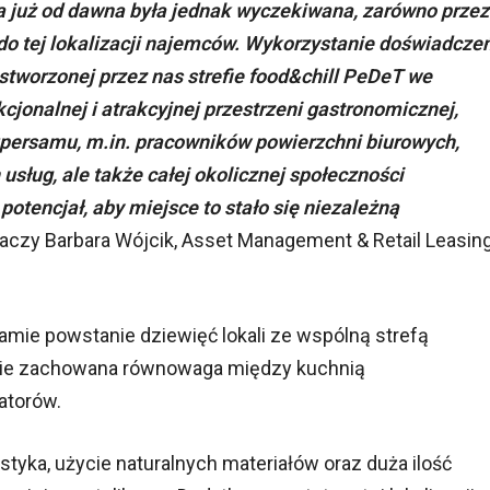
a już od dawna była jednak wyczekiwana, zarówno przez
do tej lokalizacji najemców. Wykorzystanie doświadcze
stworzonej przez nas strefie food&chill PeDeT we
jonalnej i atrakcyjnej przestrzeni gastronomicznej,
persamu, m.in. pracowników powierzchni biurowych,
 usług, ale także całej okolicznej społeczności
otencjał, aby miejsce to stało się niezależną
aczy Barbara Wójcik, Asset Management & Retail Leasin
mie powstanie dziewięć lokali ze wspólną strefą
nie zachowana równowaga między kuchnią
atorów.
ystyka, użycie naturalnych materiałów oraz duża ilość