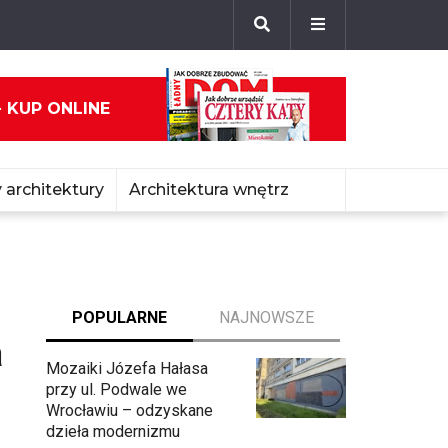
- KUP ONLINE
 architektury
Architektura wnętrz
POPULARNE
NAJNOWSZE
a
Mozaiki Józefa Hałasa
przy ul. Podwale we
Wrocławiu – odzyskane
dzieła modernizmu