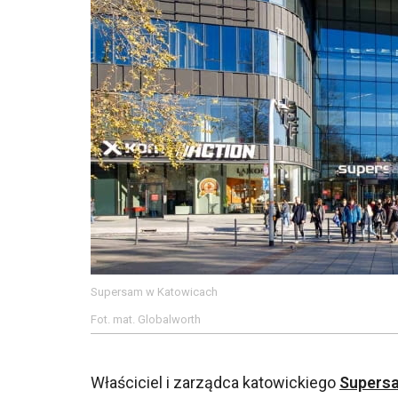
Supersam w Katowicach
Fot. mat. Globalworth
Właściciel i zarządca katowickiego
Supers