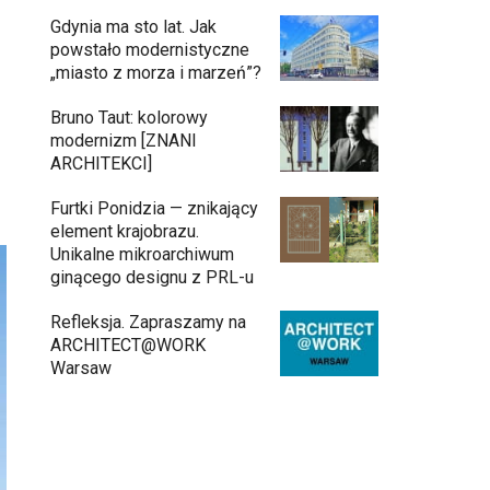
Gdynia ma sto lat. Jak
powstało modernistyczne
„miasto z morza i marzeń”?
u
Bruno Taut: kolorowy
modernizm [ZNANI
ARCHITEKCI]
Furtki Ponidzia — znikający
element krajobrazu.
Unikalne mikroarchiwum
ginącego designu z PRL-u
Refleksja. Zapraszamy na
ARCHITECT@WORK
Warsaw
Architekci zmierzą się z ikoną Warszawy.
Teatr Wielki – Opera Narodowa ogłasza
konkurs na modernizację wnętrz