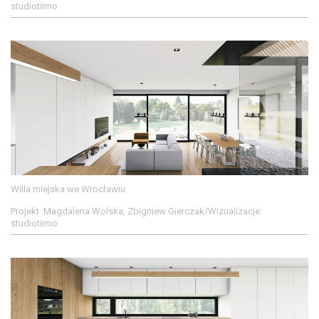
studiotiimo
Willa miejska we Wrocławiu
Projekt: Magdalena Wolska, Zbigniew Gierczak/Wizualizacje:
studiotiimo