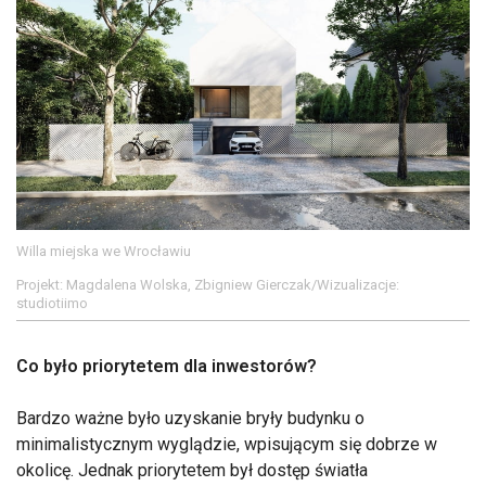
Willa miejska we Wrocławiu
Projekt: Magdalena Wolska, Zbigniew Gierczak/Wizualizacje:
studiotiimo
Co było priorytetem dla inwestorów?
Bardzo ważne było uzyskanie bryły budynku o
minimalistycznym wyglądzie, wpisującym się dobrze w
okolicę. Jednak priorytetem był dostęp światła