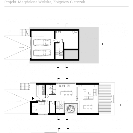
Projekt: Magdalena Wolska, Zbigniew Gierczak