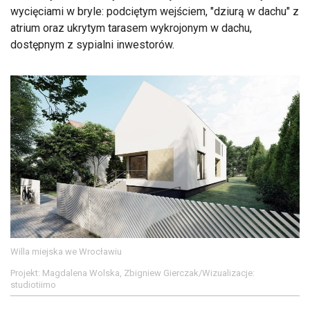
wycięciami w bryle: podciętym wejściem, "dziurą w dachu" z
atrium oraz ukrytym tarasem wykrojonym w dachu,
dostępnym z sypialni inwestorów.
Willa miejska we Wrocławiu
Projekt: Magdalena Wolska, Zbigniew Gierczak/Wizualizacje:
studiotiimo