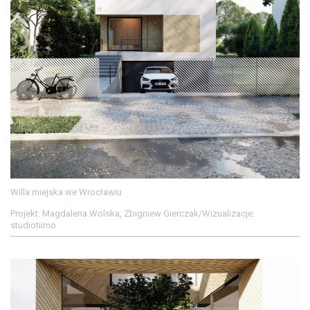
Willa miejska we Wrocławiu
Projekt: Magdalena Wolska, Zbigniew Gierczak/Wizualizacje:
studiotiimo