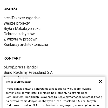
BRANŻA
archiTekczer tygodnia
Wasze projekty
Bryła i Makabryła roku
Ochrona zabytków
Z wizytą w pracowni
Konkursy architektoniczne
KONTAKT
biuro@press-land.pl
Biuro Reklamy Pressland S.A.
Napisz do nas
Drogi użytkowniku!
Przez dalsze aktywne korzystanie z naszego Serwisu (scrollowanie,
zamknięcie komunikatu, kliknięcie na elementy na stronie poza
komunikatem) bez zmian ustawień w zakresie prywatności, wyrażasz zgodę
Ładny dom
Budowa i remont
Ogrody
Wnętrza
Design
na przetwarzanie danych osobowych przez Pressland S.A. i Zaufanych
Architektura
Partnerów Pressland S.A. do celów marketingowych , w szczególności na