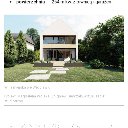
powierzchnia
254 m kw. z piwnicą i garażem
Willa miejska we Wrocławiu
Projekt: Magdalena Wolska, Zbigniew Gierczak/Wizualizacje:
studiotiimo