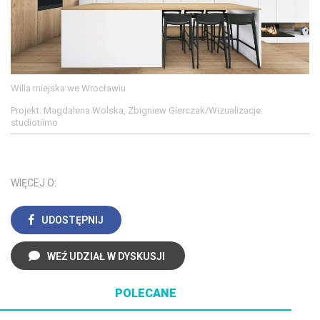
Willa miejska we Wrocławiu
Projekt: Magdalena Wolska, Zbigniew Gierczak/Wizualizacje:
studiotiimo
WIĘCEJ O:
UDOSTĘPNIJ
WEŹ UDZIAŁ W DYSKUSJI
POLECANE