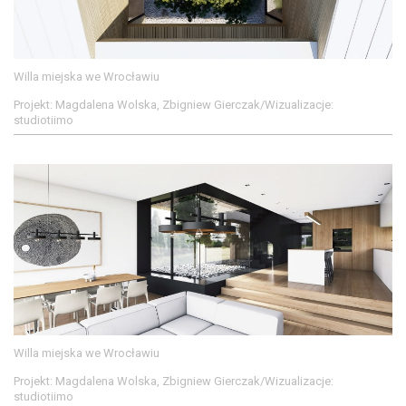
Willa miejska we Wrocławiu
Projekt: Magdalena Wolska, Zbigniew Gierczak/Wizualizacje:
studiotiimo
Willa miejska we Wrocławiu
Projekt: Magdalena Wolska, Zbigniew Gierczak/Wizualizacje:
studiotiimo