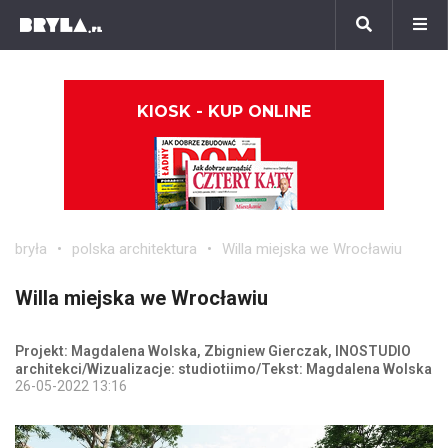
KIOSK - KUP ONLINE
bryła
polska architektura
Willa miejska we Wrocławiu
Willa miejska we Wrocławiu
Projekt: Magdalena Wolska, Zbigniew Gierczak, INOSTUDIO
architekci/Wizualizacje: studiotiimo/Tekst: Magdalena Wolska
26-05-2022 13:16