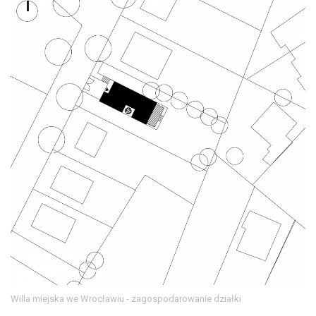
Willa miejska we Wrocławiu - zagospodarowanie działki