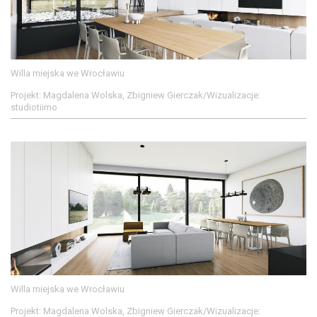
Willa miejska we Wrocławiu
Projekt: Magdalena Wolska, Zbigniew Gierczak/Wizualizacje:
studiotiimo
Willa miejska we Wrocławiu
Projekt: Magdalena Wolska, Zbigniew Gierczak/Wizualizacje: