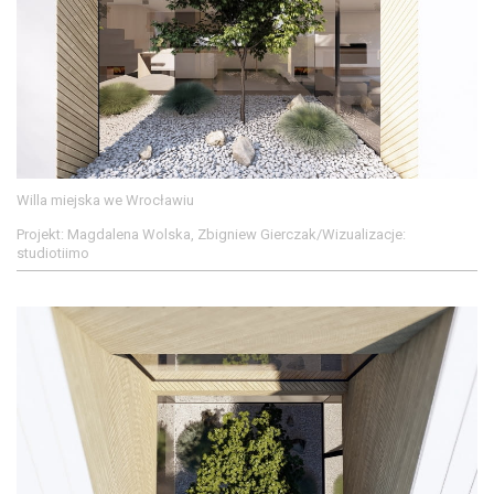
Willa miejska we Wrocławiu
Projekt: Magdalena Wolska, Zbigniew Gierczak/Wizualizacje:
studiotiimo