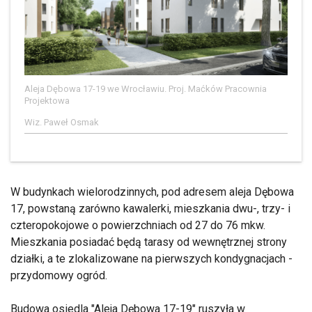
Aleja Dębowa 17-19 we Wrocławiu. Proj. Maćków Pracownia
Projektowa
Wiz. Paweł Osmak
W budynkach wielorodzinnych, pod adresem aleja Dębowa
17, powstaną zarówno kawalerki, mieszkania dwu-, trzy- i
czteropokojowe o powierzchniach od 27 do 76 mkw.
Mieszkania posiadać będą tarasy od wewnętrznej strony
działki, a te zlokalizowane na pierwszych kondygnacjach -
przydomowy ogród.
Budowa osiedla "Aleja Dębowa 17-19" ruszyła w