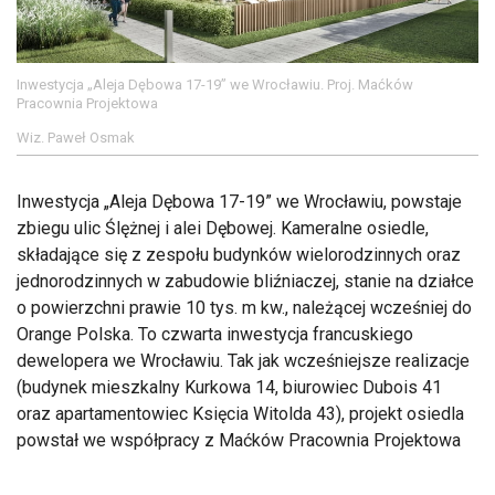
Inwestycja „Aleja Dębowa 17-19” we Wrocławiu. Proj. Maćków
Pracownia Projektowa
Wiz. Paweł Osmak
Inwestycja „Aleja Dębowa 17-19” we Wrocławiu, powstaje
zbiegu ulic Ślężnej i alei Dębowej. Kameralne osiedle,
składające się z zespołu budynków wielorodzinnych oraz
jednorodzinnych w zabudowie bliźniaczej, stanie na działce
o powierzchni prawie 10 tys. m kw., należącej wcześniej do
Orange Polska. To czwarta inwestycja francuskiego
dewelopera we Wrocławiu. Tak jak wcześniejsze realizacje
(budynek mieszkalny Kurkowa 14, biurowiec Dubois 41
oraz apartamentowiec Księcia Witolda 43), projekt osiedla
powstał we współpracy z Maćków Pracownia Projektowa