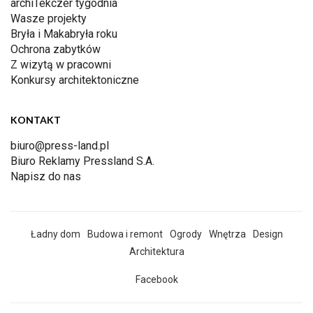
archiTekczer tygodnia
Wasze projekty
Bryła i Makabryła roku
Ochrona zabytków
Z wizytą w pracowni
Konkursy architektoniczne
KONTAKT
biuro@press-land.pl
Biuro Reklamy Pressland S.A.
Napisz do nas
Ładny dom
Budowa i remont
Ogrody
Wnętrza
Design
Architektura
Facebook