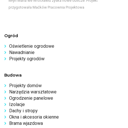
Młyn Maria we Wrocławiu zyska nowe oblicze. Projekt
przygotowała Maćków Pracownia Projektowa
Ogród
Oświetlenie ogrodowe
Nawadnianie
Projekty ogrodów
Budowa
Projekty domów
Narzędzia warsztatowe
Ogrodzenie panelowe
Izolacje
Dachy i stropy
Okna i akcesoria okienne
Brama wjazdowa