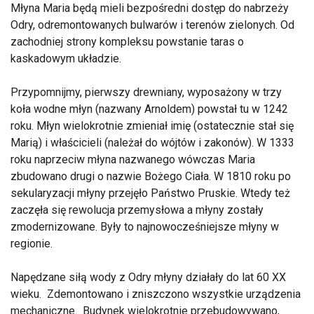
Młyna Maria będą mieli bezpośredni dostęp do nabrzeży
Odry, odremontowanych bulwarów i terenów zielonych. Od
zachodniej strony kompleksu powstanie taras o
kaskadowym układzie.
Przypomnijmy, pierwszy drewniany, wyposażony w trzy
koła wodne młyn (nazwany Arnoldem) powstał tu w 1242
roku. Młyn wielokrotnie zmieniał imię (ostatecznie stał się
Marią) i właścicieli (należał do wójtów i zakonów). W 1333
roku naprzeciw młyna nazwanego wówczas Maria
zbudowano drugi o nazwie Bożego Ciała. W 1810 roku po
sekularyzacji młyny przejęło Państwo Pruskie. Wtedy też
zaczęła się rewolucja przemysłowa a młyny zostały
zmodernizowane. Były to najnowocześniejsze młyny w
regionie.
Napędzane siłą wody z Odry młyny działały do lat 60 XX
wieku. Zdemontowano i zniszczono wszystkie urządzenia
mechaniczne. Budynek wielokrotnie przebudowywano,