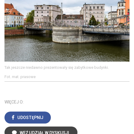
Tak jeszcze niedawno prezentowały się zabytkowe budynki.
Fot. mat. prasowe
WIĘCEJ O:
UDOSTĘPNIJ
WEŹ UDZIAŁ W DYSKUSJI