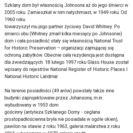
Szklany dom był własnością Johnsona aż do jego śmierci w
2005 roku. Zamieszkał w nim natychmiast, w 1949 roku. Od
1960 roku
towarzyszył mu jego partner życiowy David Whitney. Po
śmierci obu (Whitney zmarł kilka miesięcy po Johnsonie)
dom i cała posiadłość stały się własnością National Trust
for Historic Preservation – organizacji zajmującej się
ochroną zabytków. Obecnie cała rezydencja jest dostępna
dla zwiedzających. 18 lutego 1997 roku Glass House został
wpisany do rejestrów National Register of Historic Places I
National Historic Landmar.
Na terenie posiadłości (49 arów) powstały także inne
budynki zaprojektowane przez Johansona, m.in.
wybudowany w 1953 dom
gościnny (antyteza Szklanego Domy - ceglana
prostopadłościenna bryła nie posiadała w ogóle okien),
pawilon na stawie z roku 1963, galeria malarstwa z roku