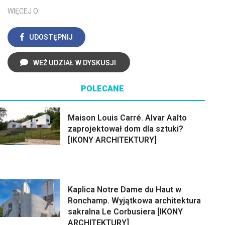
WIĘCEJ O:
UDOSTĘPNIJ
WEŹ UDZIAŁ W DYSKUSJI
POLECANE
Maison Louis Carré. Alvar Aalto
zaprojektował dom dla sztuki?
[IKONY ARCHITEKTURY]
Kaplica Notre Dame du Haut w
Ronchamp. Wyjątkowa architektura
sakralna Le Corbusiera [IKONY
ARCHITEKTURY]