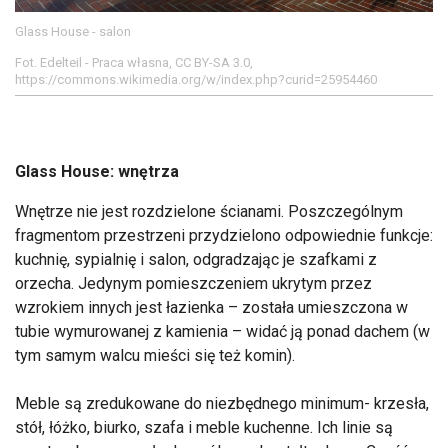
Glass House - salon
Fot. Edelteil - Praca własna, CC BY-SA 3.0,
https://commons.wikimedia.org/w/index.php?curid=25954460
Glass House: wnętrza
Wnętrze nie jest rozdzielone ścianami. Poszczególnym
fragmentom przestrzeni przydzielono odpowiednie funkcje:
kuchnię, sypialnię i salon, odgradzając je szafkami z
orzecha. Jedynym pomieszczeniem ukrytym przez
wzrokiem innych jest łazienka – została umieszczona w
tubie wymurowanej z kamienia – widać ją ponad dachem (w
tym samym walcu mieści się też komin).
Meble są zredukowane do niezbędnego minimum- krzesła,
stół, łóżko, biurko, szafa i meble kuchenne. Ich linie są