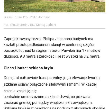
Glass House. Proj. Philip Johnson
Fot. shutterstock / Ritu Manoj Jethani
Zaprojektowany przez Philipa Johnsona budynek ma
kształt prostopadłościanu i stanął w centralnej części
posiadłości, nad brzegiem stawu. Pawilon ma 17 metrów
długości, 9,8 metra szerokości i jest wysoki na 3,2 metra.
Glass House: szklana bryła
Dom jest całkowicie transparentny, jego elewacje tworzą
szklane ściany
połączone stalowymi ramami. W każdej
ścianie znajdują się
centralnie umieszczone szklane drzwi, co pozwala
zacierać granicę pomiędzy wnętrzem a zewnętrzem.
Szklana bryła jest osadzona na podium z ułożonych skośnie