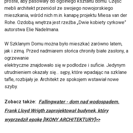
proste, aby pasowały do ​​ogólnego kształtu domu. Część
mebli architekt przeniósł ze swojego nowojorskiego
mieszkania, wśród nich m.in. kanapę projektu Miesa van der
Rohe. Ozdobą wnętrza jest rzeźba „Dwie kobiety cyrkowe”
autorstwa Elie Nadelmana.
W Szklanym Domu można było mieszkać zarówno latem,
jak i zimą. Przed nadmiarem słońca chroniły białe zasłony, a
ogrzewanie
elektryczne znajdowało się w podłodze i suficie. Jedynym
utrudnieniem okazały się… sępy, które wpadając na szklane
tafle, rozbijały je. Architekt ze spokojem wstawiał nowe
szyby.
Zobacz także:
Fallingwater - dom nad wodospadem.
Frank Lloyd Wrigth zaprojektował budynek, który
wyprzedził epokę [IKONY ARCHITEKTURY]>>