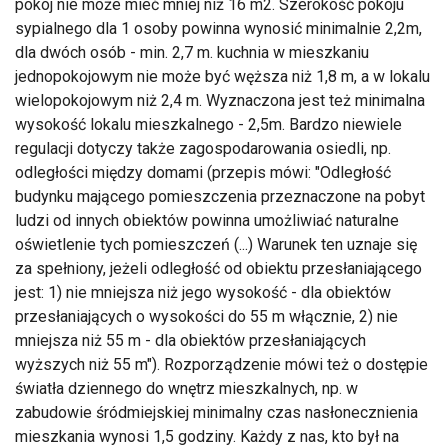
pokój nie może mieć mniej niż 16 m2. Szerokość pokoju
sypialnego dla 1 osoby powinna wynosić minimalnie 2,2m,
dla dwóch osób - min. 2,7 m. kuchnia w mieszkaniu
jednopokojowym nie może być węższa niż 1,8 m, a w lokalu
wielopokojowym niż 2,4 m. Wyznaczona jest też minimalna
wysokość lokalu mieszkalnego - 2,5m. Bardzo niewiele
regulacji dotyczy także zagospodarowania osiedli, np.
odległości między domami (przepis mówi: "Odległość
budynku mającego pomieszczenia przeznaczone na pobyt
ludzi od innych obiektów powinna umożliwiać naturalne
oświetlenie tych pomieszczeń (...) Warunek ten uznaje się
za spełniony, jeżeli odległość od obiektu przesłaniającego
jest: 1) nie mniejsza niż jego wysokość - dla obiektów
przesłaniających o wysokości do 55 m włącznie, 2) nie
mniejsza niż 55 m - dla obiektów przesłaniających
wyższych niż 55 m"). Rozporządzenie mówi też o dostępie
światła dziennego do wnętrz mieszkalnych, np. w
zabudowie śródmiejskiej minimalny czas nasłonecznienia
mieszkania wynosi 1,5 godziny. Każdy z nas, kto był na