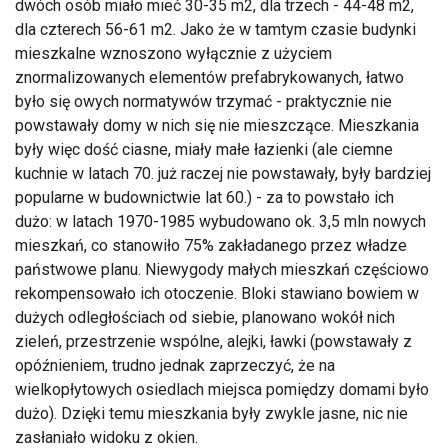
dwóch osób miało mieć 30-35 m2, dla trzech - 44-48 m2,
dla czterech 56-61 m2. Jako że w tamtym czasie budynki
mieszkalne wznoszono wyłącznie z użyciem
znormalizowanych elementów prefabrykowanych, łatwo
było się owych normatywów trzymać - praktycznie nie
powstawały domy w nich się nie mieszczące. Mieszkania
były więc dość ciasne, miały małe łazienki (ale ciemne
kuchnie w latach 70. już raczej nie powstawały, były bardziej
popularne w budownictwie lat 60.) - za to powstało ich
dużo: w latach 1970-1985 wybudowano ok. 3,5 mln nowych
mieszkań, co stanowiło 75% zakładanego przez władze
państwowe planu. Niewygody małych mieszkań częściowo
rekompensowało ich otoczenie. Bloki stawiano bowiem w
dużych odległościach od siebie, planowano wokół nich
zieleń, przestrzenie wspólne, alejki, ławki (powstawały z
opóźnieniem, trudno jednak zaprzeczyć, że na
wielkopłytowych osiedlach miejsca pomiędzy domami było
dużo). Dzięki temu mieszkania były zwykle jasne, nic nie
zasłaniało widoku z okien.