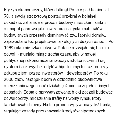
Kryzys ekonomiczny, który dotknął Polskę pod koniec lat
70., a swoją szczytową postać przybrał w kolejnej
dekadzie, zahamował proces budowy mieszkań. Zniknął
monopol państwa jako inwestora, na rynku materiałów
budowlanych przestały dominować tzw. fabryki domów,
zaprzestano też projektowania kolejnych dużych osiedli. Po
1989 roku mieszkalnictwo w Polsce rozwijało się bardzo
powoli - musiało minąć trochę czasu, aby w nowej
politycznej i ekonomicznej rzeczywistości rozwinął się
system bankowych kredytów hipotecznych oraz procesy
zakupu ziemi przez inwestorów - deweloperów. Po roku
2000 znów nastąpił boom w dziedzinie budownictwa
mieszkaniowego, choć działało już ono na zupełnie innych
zasadach. Zostało sprywatyzowane: bloki zaczęli budować
deweloperzy, mieszkania trafiły na wolny rynek, który
kształtował ich ceny. Na ten proces wpływ miały też banki,
regulując zasady przyznawania kredytów hipotecznych.