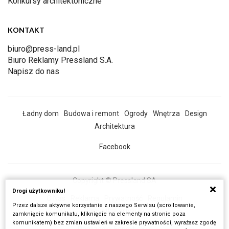
Konkursy architektoniczne
KONTAKT
biuro@press-land.pl
Biuro Reklamy Pressland S.A.
Napisz do nas
Ładny dom
Budowa i remont
Ogrody
Wnętrza
Design
Architektura
Facebook
Copyright © Pressland SA
Drogi użytkowniku!
O Nas
Reklama
Prywatność
Regulamin
Przez dalsze aktywne korzystanie z naszego Serwisu (scrollowanie,
Wszystkie artykuły
zamknięcie komunikatu, kliknięcie na elementy na stronie poza
komunikatem) bez zmian ustawień w zakresie prywatności, wyrażasz zgodę
Realizacja:
Fancybox.pl