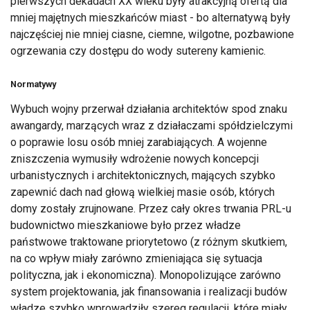
pierwszych dekadach XX wieku były atrakcyjną ofertą dla
mniej majętnych mieszkańców miast - bo alternatywą były
najczęściej nie mniej ciasne, ciemne, wilgotne, pozbawione
ogrzewania czy dostępu do wody sutereny kamienic.
Normatywy
Wybuch wojny przerwał działania architektów spod znaku
awangardy, marzących wraz z działaczami spółdzielczymi
o poprawie losu osób mniej zarabiających. A wojenne
zniszczenia wymusiły wdrożenie nowych koncepcji
urbanistycznych i architektonicznych, mających szybko
zapewnić dach nad głową wielkiej masie osób, których
domy zostały zrujnowane. Przez cały okres trwania PRL-u
budownictwo mieszkaniowe było przez władze
państwowe traktowane priorytetowo (z różnym skutkiem,
na co wpływ miały zarówno zmieniająca się sytuacja
polityczna, jak i ekonomiczna). Monopolizujące zarówno
system projektowania, jak finansowania i realizacji budów
władze szybko wprowadziły szereg regulacji, które miały