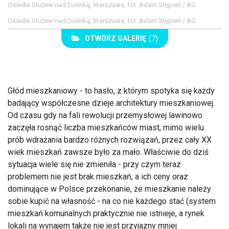
Osiedle Służew nad Dolinką, Warszawa, fot. Adam Stępień / AG
Osiedle Służew nad Dolinką, Warszawa, fot. Adam Stępień / AG
OTWÓRZ GALERIĘ
(7)
Głód mieszkaniowy - to hasło, z którym spotyka się każdy
badający współczesne dzieje architektury mieszkaniowej.
Od czasu gdy na fali rewolucji przemysłowej lawinowo
zaczęła rosnąć liczba mieszkańców miast, mimo wielu
prób wdrażania bardzo różnych rozwiązań, przez cały XX
wiek mieszkań zawsze było za mało. Właściwie do dziś
sytuacja wiele się nie zmieniła - przy czym teraz
problemem nie jest brak mieszkań, a ich ceny oraz
dominujące w Polsce przekonanie, że mieszkanie należy
sobie kupić na własność - na co nie każdego stać (system
mieszkań komunalnych praktycznie nie istnieje, a rynek
lokali na wynajem także nie jest przyjazny mniej