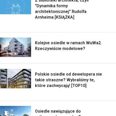
Z biblioteki architekta, czyli
"Dynamika formy
architektonicznej" Rudolfa
Arnheima [KSIĄŻKA]
Kolejne osiedle w ramach WuWa2.
Rzeczywiście modelowe?
Polskie osiedle od dewelopera nie
takie straszne? Wybraliśmy te,
które zachwycają! [TOP10]
Osiedle nawiązujące do