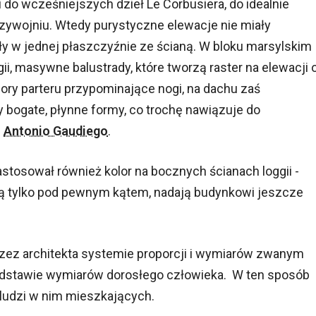
 do wcześniejszych dzieł Le Corbusiera, do idealnie
iędzywojniu. Wtedy purystyczne elewacje nie miały
y w jednej płaszczyźnie ze ścianą. W bloku marsylskim
ii, masywne balustrady, które tworzą raster na elewacji 
ory parteru przypominające nogi, na dachu zaś
y bogate, płynne formy, co trochę nawiązuje do
z
Antonio Gaudiego
.
stosował również kolor na bocznych ścianach loggii -
ą tylko pod pewnym kątem, nadają budynkowi jeszcze
rzez architekta systemie proporcji i wymiarów zwanym
podstawie wymiarów dorosłego człowieka. W ten sposób
ludzi w nim mieszkających.