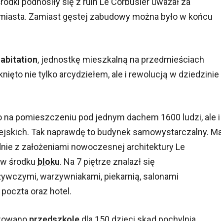
środki podnosiły się z ruin Le Corbusier uważał za
 miasta. Zamiast gęstej zabudowy można było w końcu
Habitation
, jednostkę mieszkalną na przedmieściach
ięto nie tylko arcydziełem, ale i rewolucją w dziedzinie
o na pomieszczeniu pod jednym dachem 1600 ludzi, ale i
ejskich. Tak naprawdę to budynek samowystarczalny. M
odnie z założeniami nowoczesnej architektury Le
a w środku
bloku
. Na 7 piętrze znalazł się
wczymi, warzywniakami, piekarnią, salonami
 poczta oraz hotel.
izowano
przedszkole
dla 150 dzieci skąd pochylnia