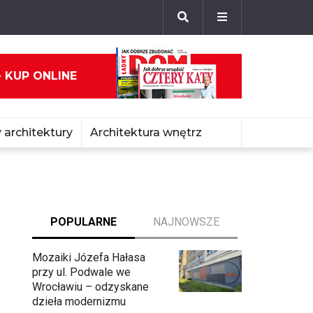
- KUP ONLINE
 architektury
Architektura wnętrz
POPULARNE
NAJNOWSZE
Mozaiki Józefa Hałasa
przy ul. Podwale we
Wrocławiu – odzyskane
dzieła modernizmu