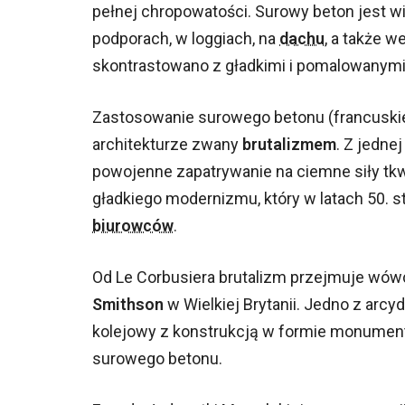
pełnej chropowatości. Surowy beton jest w
podporach, w loggiach, na
dachu
, a także 
skontrastowano z gładkimi i pomalowanym
Zastosowanie surowego betonu (francusk
architekturze zwany
brutalizmem
. Z jedne
powojenne zapatrywanie na ciemne siły tkwi
gładkiego modernizmu, który w latach 50. s
biurowców
.
Od Le Corbusiera brutalizm przejmuje wówc
Smithson
w Wielkiej Brytanii. Jedno z arcy
kolejowy z konstrukcją w formie monument
surowego betonu.