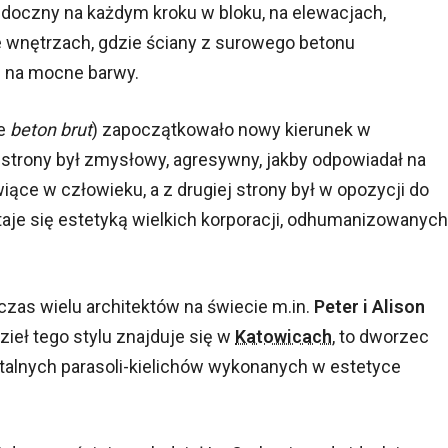
idoczny na każdym kroku w bloku, na elewacjach,
we wnętrzach, gdzie ściany z surowego betonu
i na mocne barwy.
ie
beton brut
) zapoczątkowało nowy kierunek w
j strony był zmysłowy, agresywny, jakby odpowiadał na
ące w człowieku, a z drugiej strony był w opozycji do
taje się estetyką wielkich korporacji, odhumanizowanych
zas wielu architektów na świecie m.in.
Peter i Alison
dzieł tego stylu znajduje się w
Katowicach
, to dworzec
alnych parasoli-kielichów wykonanych w estetyce