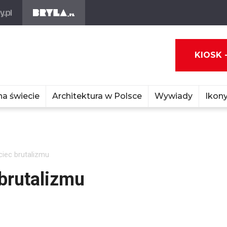
KIOSK 
na świecie
Architektura w Polsce
Wywiady
Ikony
ciec brutalizmu
 brutalizmu