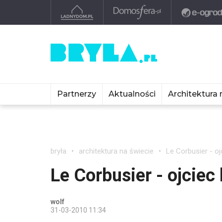
Partnerzy
Aktualności
Architektura 
bryła
architektura na świecie
Le Corbusier - oj
Le Corbusier - ojciec
wolf
31-03-2010 11:34