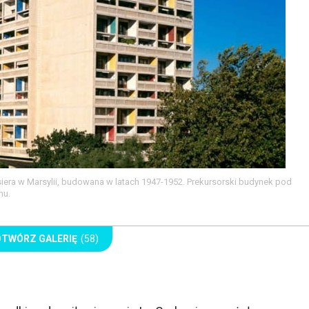
siera w Marsylii, budowana w latach 1947-1952. Prekursorski budynek pod
nu.
OTWÓRZ GALERIĘ
(58)