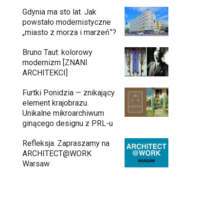
Gdynia ma sto lat. Jak
powstało modernistyczne
„miasto z morza i marzeń”?
Bruno Taut: kolorowy
modernizm [ZNANI
ARCHITEKCI]
Furtki Ponidzia — znikający
element krajobrazu.
Unikalne mikroarchiwum
ginącego designu z PRL-u
Refleksja. Zapraszamy na
ARCHITECT@WORK
Warsaw
Gdynia oczami "Kacha". Wystawa
Kazimierza Ostrowskiego w Muzeum
Miasta Gdyni