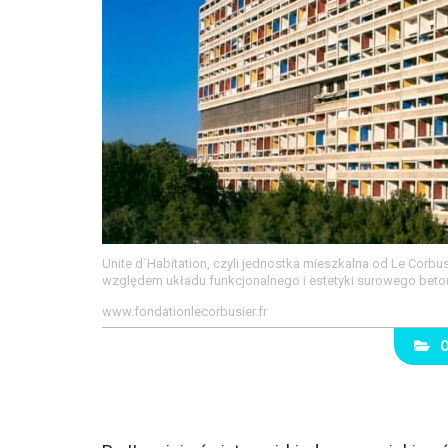
Unite d`Habitation, czyli jednostka mieszkalna od Le Corbu
względem układu funkcjonalnego i estetyki surowego beto
www.fondationlecorbusier.fr