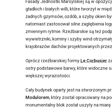
Fasady Jednostki Marsylskiej są w opozycji
gładkich i białych willi, które tworzył w m
żadnych gzymsów, ozdób, a szyby okien był
natomiast zastosował silne zagłębienia logg
zmiennym rytmie. Rzeźbiarskie są też podp
wywietrzniki, kominy i szyby wind otrzymał
krajobrazów dachów projektowanych prze
Oprócz rzeźbiarskiej formy
Le Corbusier
za
ostry podstawowe barwy, które widoczne s
większej wyrazistości.
Cały budynek oparty jest na stworzonym p
Modulorem
, który został opracowany na 
monumentalny blok został uszyty na miarę 