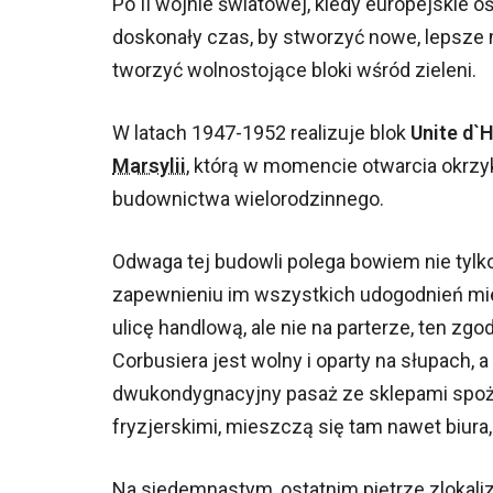
Po II wojnie światowej, kiedy europejskie o
doskonały czas, by stworzyć nowe, lepsze
tworzyć wolnostojące bloki wśród zieleni.
W latach 1947-1952 realizuje blok
Unite d`
Marsylii
, którą w momencie otwarcia okrzykn
budownictwa wielorodzinnego.
Odwaga tej budowli polega bowiem nie tylk
zapewnieniu im wszystkich udogodnień mi
ulicę handlową, ale nie na parterze, ten zg
Corbusiera jest wolny i oparty na słupach, 
dwukondygnacyjny pasaż ze sklepami spoży
fryzjerskimi, mieszczą się tam nawet biura,
Na siedemnastym, ostatnim piętrze zlokal