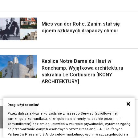
Mies van der Rohe. Zanim stał się
ojcem szklanych drapaczy chmur
Kaplica Notre Dame du Haut w
Ronchamp. Wyjątkowa architektura
sakralna Le Corbusiera [IKONY
ARCHITEKTURY]
Drogi użytkowniku!
Le Corbusier - co właściwie zrobił
Przez dalsze aktywne korzystanie z naszego Serwisu (scrollowanie,
ojciec współczesnej architektury?
zamknięcie komunikatu, kliknięcie na elementy na stronie poza
komunikatem) bez zmian ustawień w zakresie prywatności, wyrażasz zgodę
[WIDEO]
na przetwarzanie danych osobowych przez Pressland S.A. i Zaufanych
Partnerów Pressland S.A. do celów marketingowych , w szczególności na