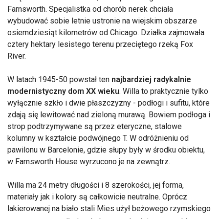
Farnsworth. Specjalistka od chorób nerek chciała
wybudować sobie letnie ustronie na wiejskim obszarze
osiemdziesiąt kilometrów od Chicago. Działka zajmowała
cztery hektary lesistego terenu przeciętego rzeką Fox
River.
W latach 1945-50 powstał ten
najbardziej radykalnie
modernistyczny dom XX wieku
. Willa to praktycznie tylko
wyłącznie szkło i dwie płaszczyzny - podłogi i sufitu, które
zdają się lewitować nad zieloną murawą. Bowiem podłoga i
strop podtrzymywane są przez eteryczne, stalowe
kolumny w kształcie podwójnego T. W odróżnieniu od
pawilonu w Barcelonie, gdzie słupy były w środku obiektu,
w Farnsworth House wyrzucono je na zewnątrz.
Willa ma 24 metry długości i 8 szerokości, jej forma,
materiały jak i kolory są całkowicie neutralne. Oprócz
lakierowanej na biało stali Mies użył beżowego rzymskiego