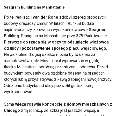
Seagram Building na Manhattanie
Po tej realizacji
van der Rohe
zdobył szereg propozycji
budowy drapaczy chmur. W latach 1954-58 buduje
najdoskonalszy ze swoich wysokościowców -
Seagram
Building
. Stanął on na Manhattanie przy 375 Park Avenue.
Pierwsze co rzuca się w oczy to odsunięcie wieżowca
od ulicy i pozostawienie sporego placu wejściowego.
Na piekielnie drogiej działce można by to uznać za
marnotrawstwo, ale Mies chciał wprowadzić w gęstą
tkanką Manhattanu odrobinę przestrzeni i oddechu. Przed
budynkiem powstały dwa ozdobne baseny, na brzegach
których lubią przysiadywać z kawą zabiegani nowojorczycy.
Oddalenie budynku od ulicy pozwolił go też lepiej
wyeksponować.
Sama
wieża rozwija koncepcję z domów mieszkalnych z
Chicago
z tą różnicą, że szkła jest jeszcze więcej, a