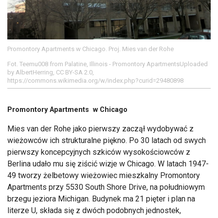
Promontory Apartments w Chicago. Proj. Mies van der Rohe
Fot. Teemu008 from Palatine, Illinois - Promontory ApartmentsUploaded
by AlbertHerring, CC BY-SA 2.0,
https://commons.wikimedia.org/w/index.php?curid=29480898
Promontory Apartments w Chicago
Mies van der Rohe jako pierwszy zaczął wydobywać z
wieżowców ich strukturalne piękno. Po 30 latach od swych
pierwszy koncepcyjnych szkiców wysokościowców z
Berlina udało mu się ziścić wizje w Chicago. W latach 1947-
49 tworzy żelbetowy wieżowiec mieszkalny Promontory
Apartments przy 5530 South Shore Drive, na południowym
brzegu jeziora Michigan. Budynek ma 21 pięter i plan na
literze U, składa się z dwóch podobnych jednostek,