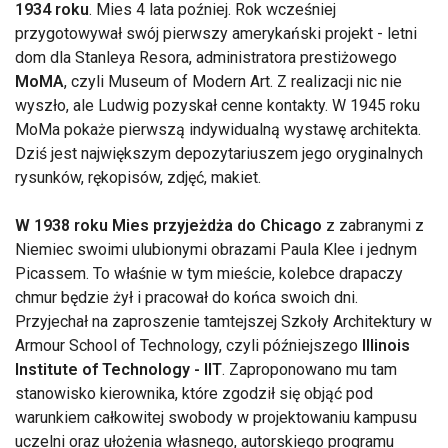
1934 roku
. Mies 4 lata poźniej. Rok wcześniej
przygotowywał swój pierwszy amerykański projekt - letni
dom dla Stanleya Resora, administratora prestiżowego
MoMA
, czyli Museum of Modern Art. Z realizacji nic nie
wyszło, ale Ludwig pozyskał cenne kontakty. W 1945 roku
MoMa pokaże pierwszą indywidualną wystawę architekta.
Dziś jest największym depozytariuszem jego oryginalnych
rysunków, rękopisów, zdjęć, makiet.
W 1938 roku Mies przyjeżdża do Chicago
z zabranymi z
Niemiec swoimi ulubionymi obrazami Paula Klee i jednym
Picassem. To właśnie w tym mieście, kolebce drapaczy
chmur będzie żył i pracował do końca swoich dni.
Przyjechał na zaproszenie tamtejszej Szkoły Architektury w
Armour School of Technology, czyli późniejszego
Illinois
Institute of Technology - IIT
. Zaproponowano mu tam
stanowisko kierownika, które zgodził się objąć pod
warunkiem całkowitej swobody w projektowaniu kampusu
uczelni oraz ułożenia własnego, autorskiego programu