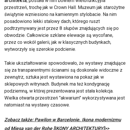
architekta
, postała w nim bowiem wielofunkcyjna
przestrzeń, trochę jak w Crown Hall. Muzeum jak starożytne
świątynie wzniesiono na kamiennym stylobacie. Na nim
posadowiono lekki stalowy dach, którego ruszt
podtrzymywany jest przez 8 słupów znajdujących się po
obwodzie. Całkowicie szklane elewacje są wycofane,
przez co wokół galerii, jak w klasycznych budynkach,
wytworzyły się szerokie podcienie.
Takie ukształtowanie spowodowało, że wystawy znajdujące
się za transparentnymi ścianami są doskonale widoczne z
zewnątrz, sztuka jest wystawiona na pokaz jak w
sklepowych witrynach. Budynek ma też kondygnację
podziemną, w której prezentowana jest stała kolekcja.
Wielka otwarta przestrzeń "akwarium" wykorzystywana jest
natomiast na wystawy czasowe.
Zobacz także: Pawilon w Barcelonie. Ikona modernizmu
od Miesa van der Rohe [IKONY ARCHITEKTURY]>>