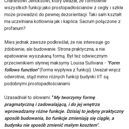
Charlesowi Jencksowi, który uważał, że formownie
wszystkich funkcji jako prostopadłościanów z cegły i szkła
może prowadzić do pewnej dezorientacji. Taki sam kształt
ma uczelniana kotłownia jak i kaplica. Sacrum połączone z
profanum?
Mies jednak zawsze podkreślał, że nie interesuje go
zdobienie, ale budowanie. Strona praktyczna, a nie
epatowanie wyszukaną formą. Był też odwiecznym
przeciwnikiem słynnej maksymy Louisa Sullivana -
"Form
follows function"
(forma wypływa z funkcji). Uważał wręcz
odwrotnie, stąd mimo różnych funkcji budynki IIT są
podobnymi prostopadłościanami.
Uzasadniał to słowami:
"
My tworzymy formę
pragmatyczną i zadowalającą, i do jej wnętrza
wprowadzamy różne funkcje. Dzisiaj to jedyny praktyczny
sposób budowania, bo funkcje zmieniają się ciągle, a
budynku nie sposób zmienić małym kosztem".