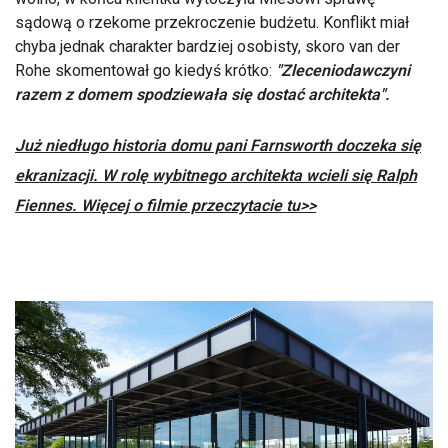
sądową o rzekome przekroczenie budżetu. Konflikt miał
chyba jednak charakter bardziej osobisty, skoro van der
Rohe skomentował go kiedyś krótko:
"Zleceniodawczyni
razem z domem spodziewała się dostać architekta".
Już niedługo historia domu pani Farnsworth doczeka się
ekranizacji. W rolę wybitnego architekta wcieli się Ralph
Fiennes. Więcej o filmie przeczytacie tu>>