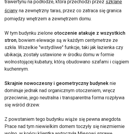
trawertynu na podłodze, która przechodzi przez
szklane
ściany
na zewnętrzny taras, przez co zatraca się granica
pomiędzy wnętrzem a zewnętrzem domu.
W tym budynku zielone
otoczenie atakuje z wszystkich
stron
, bowiem elewacje są w każdym centymetrze ze
szkła. Wszelkie "wstydliwe" funkcje, taki jak łazienka czy
ubikacja, zostały ustawione w środku domu w formie
wolnostojącej kubatury, którą obudowano szafami i ciągiem
kuchennym.
Skrajnie nowoczesny i geometryczny budynek
nie
dominuje jednak nad organicznym otoczeniem, wręcz
przeciwnie, jego neutralna i transparentna forma rozpływa
się wśród drzew.
Z powstaniem tego budynku wiąże się pewna anegdota.
Prace nad tym niewielkim domem toczyły się niezmiernie
wolno, w końcu klientka wytoczyła Miesowi sprawę