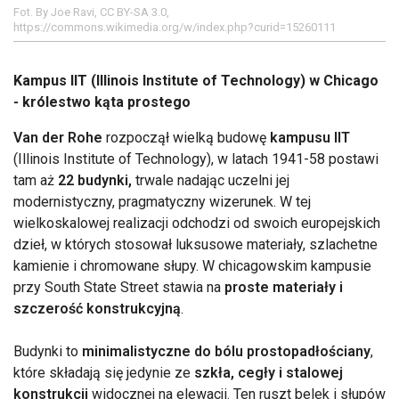
Fot. By Joe Ravi, CC BY-SA 3.0,
https://commons.wikimedia.org/w/index.php?curid=15260111
Kampus IIT (Illinois Institute of Technology) w Chicago
- królestwo kąta prostego
Van der Rohe
rozpoczął wielką budowę
kampusu IIT
(Illinois Institute of Technology), w latach 1941-58 postawi
tam aż
22 budynki,
trwale nadając uczelni jej
modernistyczny, pragmatyczny wizerunek. W tej
wielkoskalowej realizacji odchodzi od swoich europejskich
dzieł, w których stosował luksusowe materiały, szlachetne
kamienie i chromowane słupy. W chicagowskim kampusie
przy South State Street stawia na
proste materiały i
szczerość konstrukcyjną
.
Budynki to
minimalistyczne do bólu prostopadłościany
,
które składają się jedynie ze
szkła, cegły i stalowej
konstrukcji
widocznej na elewacji. Ten ruszt belek i słupów