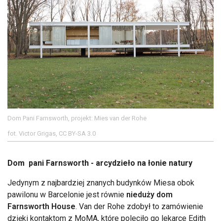
Dom Pani Farnsworth, projekt: Mies van der Rohe
fot. Victor Grigas, CC BY-SA 3.0
Dom pani Farnsworth - arcydzieło na łonie natury
Jedynym z najbardziej znanych budynków Miesa obok
pawilonu w Barcelonie jest równie
nieduży dom
Farnsworth House
. Van der Rohe zdobył to zamówienie
dzięki kontaktom z MoMA, które poleciło go lekarce Edith