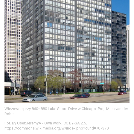
Wieżowce przy 860–880 Lake Shore Drive w Chicago. Proj. Mies van der
Rohe
Fot. By User:JeremyA - Own work, CC BY-SA 2.5,
https://commons.wikimedia.org/w/index.php?curid=707370