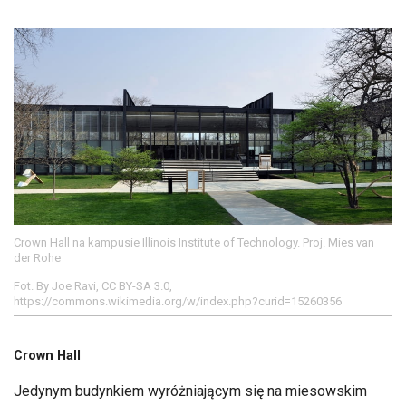
Crown Hall na kampusie Illinois Institute of Technology. Proj. Mies van
der Rohe
Fot. By Joe Ravi, CC BY-SA 3.0,
https://commons.wikimedia.org/w/index.php?curid=15260356
Crown Hall
Jedynym budynkiem wyróżniającym się na miesowskim