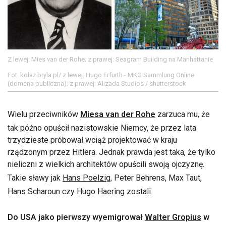
Z lewej: Mies van der Rohe; z prawej: Seagram Building na Manhattanie
Fot. kolaż bryla.pl/ z lewej: Hugo Erfurth - MKG Sammlung Online
(domena publiczna); z prawej: Alizada Studios / shutterstock
Wielu przeciwników
Miesa van der Rohe
zarzuca mu, że
tak późno opuścił nazistowskie Niemcy, że przez lata
trzydzieste próbował wciąż projektować w kraju
rządzonym przez Hitlera. Jednak prawda jest taka, że tylko
nieliczni z wielkich architektów opuścili swoją ojczyznę.
Takie sławy jak
Hans Poelzig
, Peter Behrens, Max Taut,
Hans Scharoun czy Hugo Haering zostali.
Do USA jako pierwszy wyemigrował
Walter Gropius
w