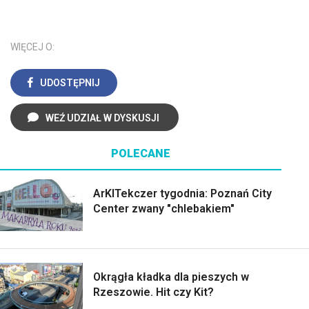
WIĘCEJ O:
UDOSTĘPNIJ
WEŹ UDZIAŁ W DYSKUSJI
POLECANE
ArKITekczer tygodnia: Poznań City
Center zwany "chlebakiem"
Okrągła kładka dla pieszych w
Rzeszowie. Hit czy Kit?