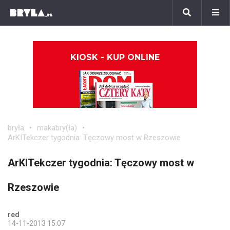
KIOSK - KUP ONLINE
bryła
makabry(ła)
ArKITekczer tygodnia: Tęczowy most w Rzeszowie
ArKITekczer tygodnia: Tęczowy most w
Rzeszowie
red
14-11-2013 15:07