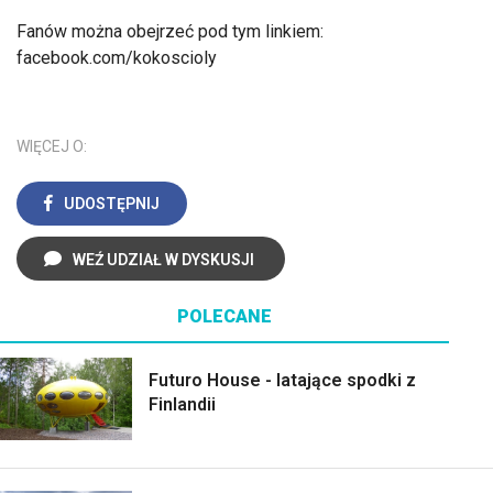
Fanów można obejrzeć pod tym linkiem:
facebook.com/kokoscioly
WIĘCEJ O:
UDOSTĘPNIJ
WEŹ UDZIAŁ W DYSKUSJI
POLECANE
Futuro House - latające spodki z
Finlandii