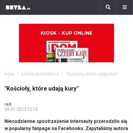
KIOSK - KUP ONLINE
bryła
polska architektura
"Kościoły, które udają kury"
"Kościoły, które udają kury"
red
24-01-2013 12:12
Niecodzienne spostrzeżenie internauty przerodziło się
w popularny fanpage na Facebooku. Zapytaliśmy autora