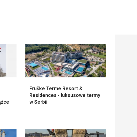
Fruške Terme Resort &
Residences - luksusowe termy
ążce
w Serbii