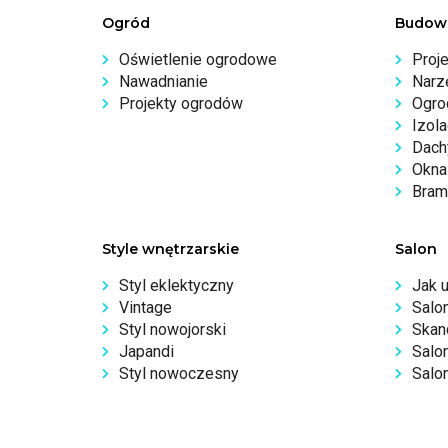
Ogród
Budow
Oświetlenie ogrodowe
Proj
Nawadnianie
Narz
Projekty ogrodów
Ogro
Izola
Dachy
Okna 
Bram
Style wnętrzarskie
Salon
Styl eklektyczny
Jak 
Vintage
Salo
Styl nowojorski
Skan
Japandi
Salo
Styl nowoczesny
Salon