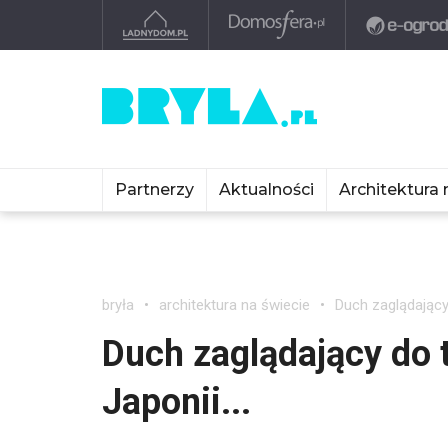
Partnerzy
Aktualności
Architektura 
bryła
architektura na świecie
Duch zaglądający 
Duch zaglądający do t
Japonii...