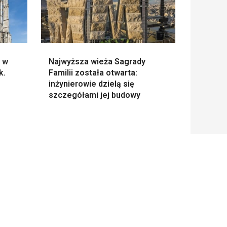
e w
Najwyższa wieża Sagrady
k.
Familii została otwarta:
inżynierowie dzielą się
szczegółami jej budowy