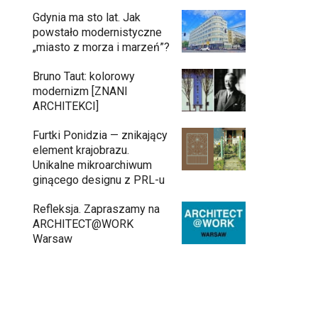
Gdynia ma sto lat. Jak
powstało modernistyczne
„miasto z morza i marzeń”?
Bruno Taut: kolorowy
modernizm [ZNANI
ARCHITEKCI]
Furtki Ponidzia — znikający
element krajobrazu.
Unikalne mikroarchiwum
ginącego designu z PRL-u
Refleksja. Zapraszamy na
ARCHITECT@WORK
Warsaw
Architekci zmierzą się z ikoną Warszawy.
Teatr Wielki – Opera Narodowa ogłasza
konkurs na modernizację wnętrz