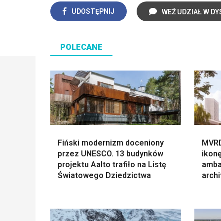
UDOSTĘPNIJ
WEŹ UDZIAŁ W DY
POLECANE
Fiński modernizm doceniony
MVRD
przez UNESCO. 13 budynków
ikonę
projektu Aalto trafiło na Listę
amba
Światowego Dziedzictwa
archi