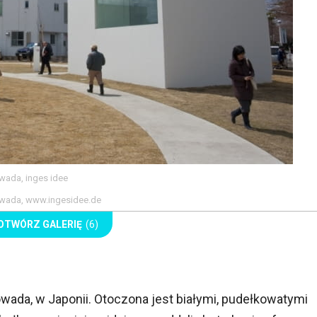
wada, inges idee
Towada, www.ingesidee.de
OTWÓRZ GALERIĘ
(6)
wada, w Japonii. Otoczona jest białymi, pudełkowatymi