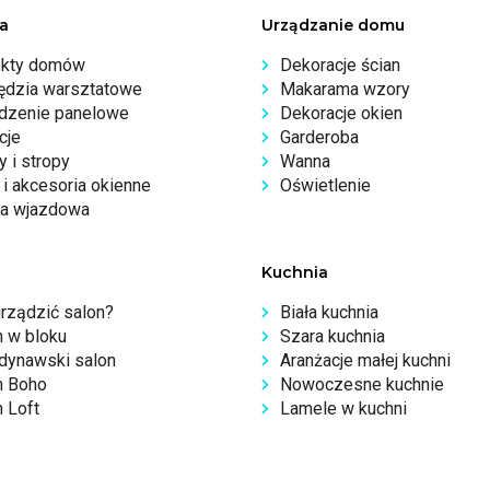
a
Urządzanie domu
ekty domów
Dekoracje ścian
ędzia warsztatowe
Makarama wzory
dzenie panelowe
Dekoracje okien
cje
Garderoba
 i stropy
Wanna
i akcesoria okienne
Oświetlenie
a wjazdowa
Kuchnia
urządzić salon?
Biała kuchnia
n w bloku
Szara kuchnia
dynawski salon
Aranżacje małej kuchni
n Boho
Nowoczesne kuchnie
 Loft
Lamele w kuchni