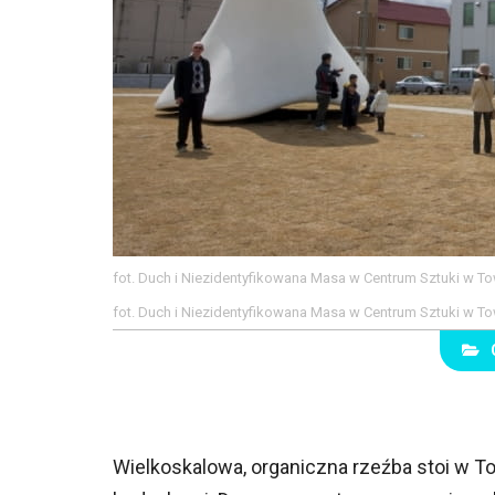
fot. Duch i Niezidentyfikowana Masa w Centrum Sztuki w To
fot. Duch i Niezidentyfikowana Masa w Centrum Sztuki w 
Wielkoskalowa, organiczna rzeźba stoi w To