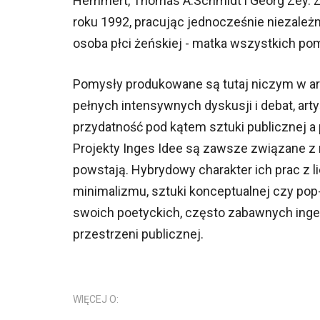
Hemmert, Thomas A.Schmidt i Georg Zey. Zl
roku 1992, pracując jednocześnie niezależnie
osoba płci żeńskiej - matka wszystkich po
Pomysły produkowane są tutaj niczym w ar
pełnych intensywnych dyskusji i debat, art
przydatność pod kątem sztuki publicznej a 
Projekty Inges Idee są zawsze związane z
powstają. Hybrydowy charakter ich prac z l
minimalizmu, sztuki konceptualnej czy pop
swoich poetyckich, często zabawnych inger
przestrzeni publicznej.
WIĘCEJ O: