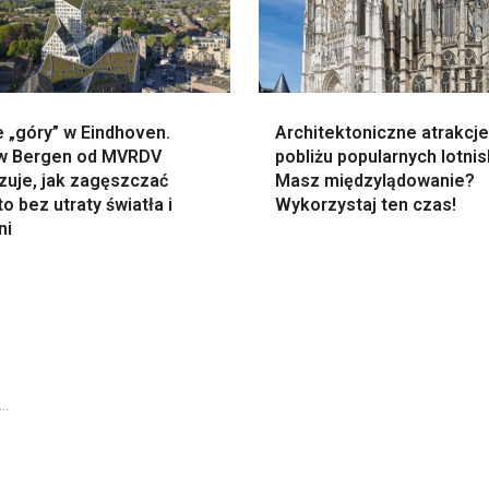
 „góry” w Eindhoven.
Architektoniczne atrakcj
w Bergen od MVRDV
pobliżu popularnych lotnis
zuje, jak zagęszczać
Masz międzylądowanie?
o bez utraty światła i
Wykorzystaj ten czas!
ni
..