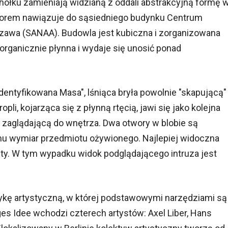
ołku zamieniają widzianą z oddali abstrakcyjną formę 
olorem nawiązuje do sąsiedniego budynku Centrum
izawa (SANAA). Budowla jest kubiczna i zorganizowana
organicznie płynna i wydaje się unosić ponad
identyfikowana Masa", lśniąca bryła powolnie "skapującą"
pli, kojarząca się z płynną rtęcią, jawi się jako kolejna
 zaglądającą do wnętrza. Dwa otwory w blobie są
 mu wymiar przedmiotu ożywionego. Najlepiej widoczna
lety. W tym wypadku widok podglądającego intruza jest
tykę artystyczną, w której podstawowymi narzędziami są
ges Idee wchodzi czterech artystów: Axel Liber, Hans