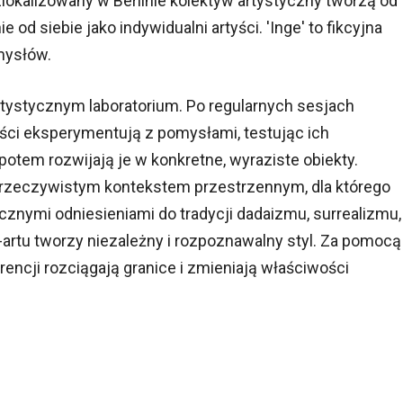
okalizowany w Berlinie kolektyw artystyczny tworzą od
 od siebie jako indywidualni artyści. 'Inge' to fikcyjna
mysłów.
tystycznym laboratorium. Po regularnych sesjach
yści eksperymentują z pomysłami, testując ich
potem rozwijają je w konkretne, wyraziste obiekty.
 rzeczywistym kontekstem przestrzennym, dla którego
icznymi odniesieniami do tradycji dadaizmu, surrealizmu,
-artu tworzy niezależny i rozpoznawalny styl. Za pomocą
encji rozciągają granice i zmieniają właściwości