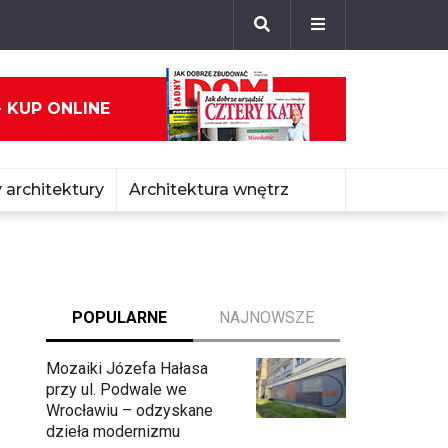
- KUP ONLINE
 architektury
Architektura wnętrz
POPULARNE
NAJNOWSZE
Mozaiki Józefa Hałasa
przy ul. Podwale we
Wrocławiu – odzyskane
dzieła modernizmu