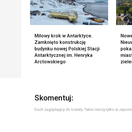
Milowy krok w Antarktyce.
Nowe
Zamknięto konstrukcję
Nieu
budynku nowej Polskiej Stacji
poka
Antarktycznej im. Henryka
miast
Arctowskiego
ziele
Skomentuj:
Duch zaglądający do toalety. Takie rzeczy tylko w Japonii.