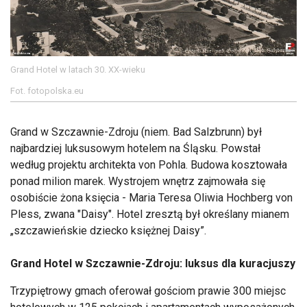
Grand Hotel w latach 30. XX-wieku
Fot. fotopolska.eu
Grand w Szczawnie-Zdroju (niem. Bad Salzbrunn) był
najbardziej luksusowym hotelem na Śląsku. Powstał
według projektu architekta von Pohla. Budowa kosztowała
ponad milion marek. Wystrojem wnętrz zajmowała się
osobiście żona księcia - Maria Teresa Oliwia Hochberg von
Pless, zwana "Daisy". Hotel zresztą był określany mianem
„szczawieńskie dziecko księżnej Daisy”.
Grand Hotel w Szczawnie-Zdroju: luksus dla kuracjuszy
Trzypiętrowy gmach oferował gościom prawie 300 miejsc