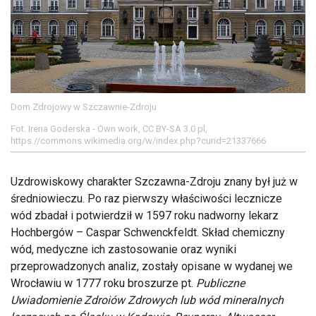
Dom Zdrojowy w Szczawnie-Zdroju
Fot. Irena Goderska - Own work, CC BY-SA 3.0 pl,
https://commons.wikimedia.org/w/index.php?curid=21337666
Uzdrowiskowy charakter Szczawna-Zdroju znany był już w
średniowieczu. Po raz pierwszy właściwości lecznicze
wód zbadał i potwierdził w 1597 roku nadworny lekarz
Hochbergów – Caspar Schwenckfeldt. Skład chemiczny
wód, medyczne ich zastosowanie oraz wyniki
przeprowadzonych analiz, zostały opisane w wydanej we
Wrocławiu w 1777 roku broszurze pt.
Publiczne
Uwiadomienie Zdroiów Zdrowych lub wód mineralnych