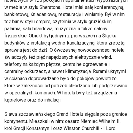
hotelowych w 125 pokojach i apartamentach wyposażonych
w meble w stylu Sheratona. Hotel miał salę konferencyjną,
bankietową, śniadaniową, restaurację i winiarnię. Był w nim
też bar w stylu empire, czytelnia w stylu gruzińskim,
palarnia, sala bilardowa, muzyczna, a także salony
fryzjerskie. Obiekt był jednym z pierwszych na Śląsku
budynków z instalacją wodno-kanalizacyjną, która zresztą
sprawna jest do dziś. O ówczesnej nowoczesności hotelu
świadczyły też pięć napędzanych elektrycznie wind,
telefony na każdym piętrze, centralne ogrzewanie i
centralny odkurzacz, a nawet klimatyzacja. Rurami ukrytymi
w ścianach doprowadzane było do pokojów powietrze,
które w zależności od potrzeb chłodzono lub podgrzewano
w specjalnych komorach. W hotelu były też urządzenia
kąpielowe oraz do inhalacji.
Sława szczawieńskiego Grand Hotelu sięgała poza granice
kontynentu. Mieszkali w nim: cesarz Niemiec Wilhelm II,
król Grecji Konstantyn I oraz Winston Churchill - I Lord