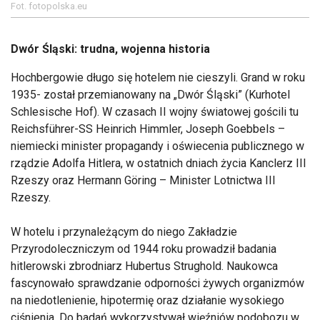
Fot. fotopolska.eu
Dwór Śląski: trudna, wojenna historia
Hochbergowie długo się hotelem nie cieszyli. Grand w roku
1935- został przemianowany na „Dwór Śląski” (Kurhotel
Schlesische Hof). W czasach II wojny światowej gościli tu
Reichsführer-SS Heinrich Himmler, Joseph Goebbels –
niemiecki minister propagandy i oświecenia publicznego w
rządzie Adolfa Hitlera, w ostatnich dniach życia Kanclerz III
Rzeszy oraz Hermann Göring – Minister Lotnictwa III
Rzeszy.
W hotelu i przynależącym do niego Zakładzie
Przyrodoleczniczym od 1944 roku prowadził badania
hitlerowski zbrodniarz Hubertus Strughold. Naukowca
fascynowało sprawdzanie odporności żywych organizmów
na niedotlenienie, hipotermię oraz działanie wysokiego
ciśnienia. Do badań wykorzystywał więźniów podobozu w