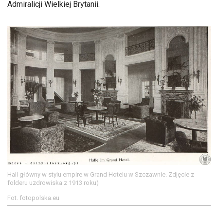
Admiralicji Wielkiej Brytanii.
Hall główny w stylu empire w Grand Hotelu w Szczawnie. Zdjęcie z
folderu uzdrowiska z 1913 roku)
Fot. fotopolska.eu