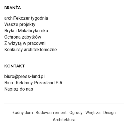
BRANŻA
archiTekczer tygodnia
Wasze projekty
Bryła i Makabryła roku
Ochrona zabytków
Z wizytą w pracowni
Konkursy architektoniczne
KONTAKT
biuro@press-land.pl
Biuro Reklamy Pressland S.A.
Napisz do nas
Ładny dom
Budowa i remont
Ogrody
Wnętrza
Design
Architektura