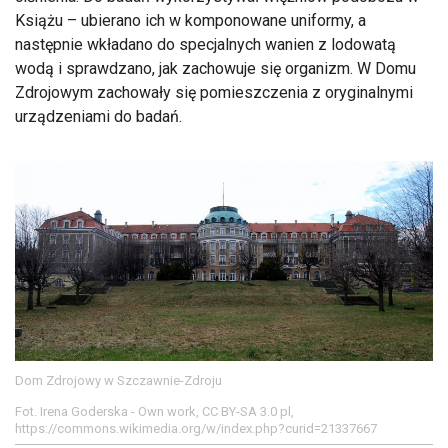
Książu – ubierano ich w komponowane uniformy, a
następnie wkładano do specjalnych wanien z lodowatą
wodą i sprawdzano, jak zachowuje się organizm. W Domu
Zdrojowym zachowały się pomieszczenia z oryginalnymi
urządzeniami do badań.
Dom Zdrojowy w Szczawnie-Zdroju
Fot. Irena Goderska - Own work, CC BY-SA 3.0 pl,
https://commons.wikimedia.org/w/index.php?curid=21337667