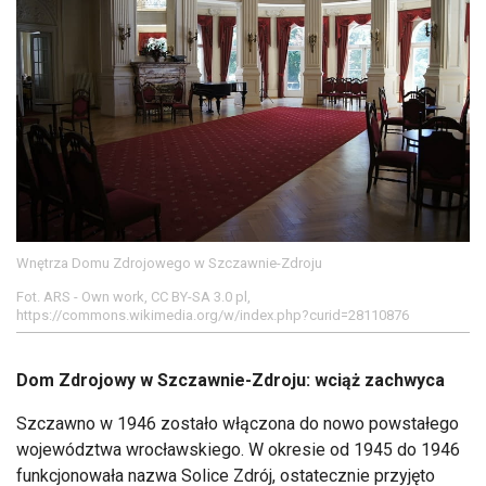
Wnętrza Domu Zdrojowego w Szczawnie-Zdroju
Fot. ARS - Own work, CC BY-SA 3.0 pl,
https://commons.wikimedia.org/w/index.php?curid=28110876
Dom Zdrojowy w Szczawnie-Zdroju: wciąż zachwyca
Szczawno w 1946 zostało włączona do nowo powstałego
województwa wrocławskiego. W okresie od 1945 do 1946
funkcjonowała nazwa Solice Zdrój, ostatecznie przyjęto