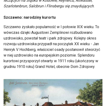
leczących na Śląsku w Kodowie, Reynercu, Altwasser,
Szarlotenbrun, Salcbrun i Flinsbergu się znaydujących
.
Szczawno: narodziny kurortu
Szczawno zyskało popularność w I połowie XIX wieku. To
wówczas dzięki Augustowi Zemplinowi rozbudowano
uzdrowisko, powstał teatr i park zdrojowy. Kolejny okres
rozwoju uzdrowiska przypadł na początek XX wieku - Jan
Henryk V Hochberg, właściciel osady postanowił stworzyć
w niej uzdrowisko na europejskim poziomie. Splendoru
kurortowi przysporzył otwarty w 1911 roku (ukończony w
grudniu 1910 roku) Grand Hotel, obecnie Dom Zdrojowy.