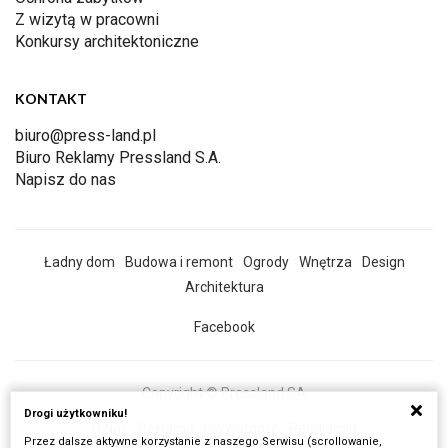
Z wizytą w pracowni
Konkursy architektoniczne
KONTAKT
biuro@press-land.pl
Biuro Reklamy Pressland S.A.
Napisz do nas
Ładny dom
Budowa i remont
Ogrody
Wnętrza
Design
Architektura
Facebook
Copyright © Pressland SA
Drogi użytkowniku!
O Nas
Reklama
Prywatność
Regulamin
Przez dalsze aktywne korzystanie z naszego Serwisu (scrollowanie,