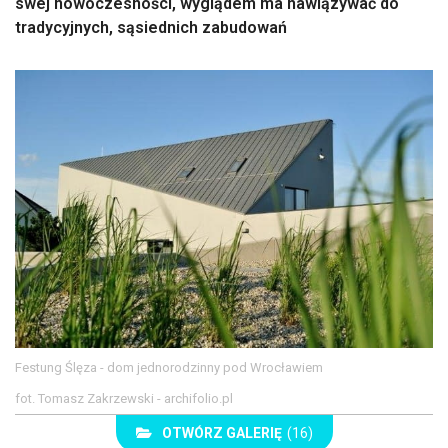
swej nowoczesności, wyglądem ma nawiązywać do
tradycyjnych, sąsiednich zabudowań
Festung Ślęza - dom jednorodzinny pod Wrocławiem
fot. Tomasz Zakrzewski - archifolio.pl
OTWÓRZ GALERIĘ
(16)