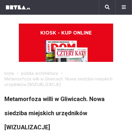
KIOSK - KUP ONLINE
bryła
polska architektura
Metamorfoza willi w Gliwicach. Nowa siedziba miejskich
urzędników [WIZUALIZACJE]
Metamorfoza willi w Gliwicach. Nowa
siedziba miejskich urzędników
[WIZUALIZACJE]