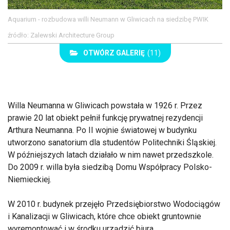
Aquarium - rozbudowa willi Neumann w Gliwicach na siedzibę PWIK
źródło: Zalewski Architecture Group
OTWÓRZ GALERIĘ
(11)
Willa Neumanna w Gliwicach powstała w 1926 r. Przez
prawie 20 lat obiekt pełnił funkcję prywatnej rezydencji
Arthura Neumanna. Po II wojnie światowej w budynku
utworzono sanatorium dla studentów Politechniki Śląskiej.
W późniejszych latach działało w nim nawet przedszkole.
Do 2009 r. willa była siedzibą Domu Współpracy Polsko-
Niemieckiej.
W 2010 r. budynek przejęło Przedsiębiorstwo Wodociągów
i Kanalizacji w Gliwicach, które chce obiekt gruntownie
wyremontować i w środku urządzić biura.