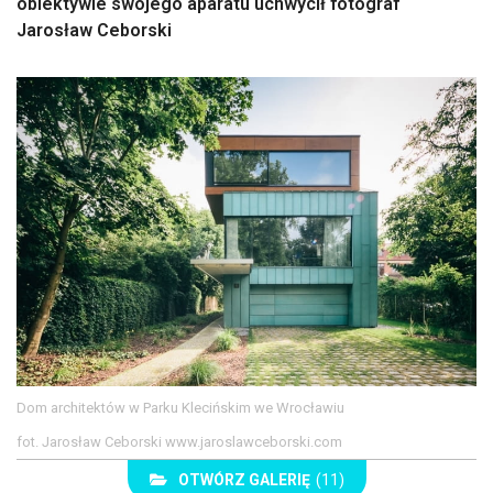
obiektywie swojego aparatu uchwycił fotograf
Jarosław Ceborski
Dom architektów w Parku Klecińskim we Wrocławiu
fot. Jarosław Ceborski www.jaroslawceborski.com
OTWÓRZ GALERIĘ
(11)