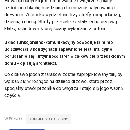
Elewacja budynku jest stonowana. Zewnętrzne ściany
ozdobiono blachą miedzianą chemicznie patynowaną i
drewnem. W środku wydzielono trzy strefy: gospodarczą,
dzienną i nocną. Strefy przecięte zostały jednobiegową
klatką schodową, której ściany wykonano z betonu.
Układ funkcjonalno-komunikacyjny powoduje iż mimo
uciążliwości 3 kondygnacji zapewnione jest intuicyjne
poruszanie się i intymność stref w całkowicie przeszklonym
domu - opisują architekci.
Co ciekawe jeden z tarasów został zaprojektowany tak, by
wpisać się w rosnące na działce drzewo, które przez
specjalny otwór przenika do wnętrza i staje się jego ważną
częścią.
WIĘCEJ O:
DOM JEDNORODZINNY