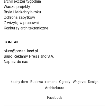
archiTekczer tygodnia
Wasze projekty
Bryła i Makabryła roku
Ochrona zabytków
Z wizytą w pracowni
Konkursy architektoniczne
KONTAKT
biuro@press-land.pl
Biuro Reklamy Pressland S.A.
Napisz do nas
Ładny dom
Budowa i remont
Ogrody
Wnętrza
Design
Architektura
Facebook