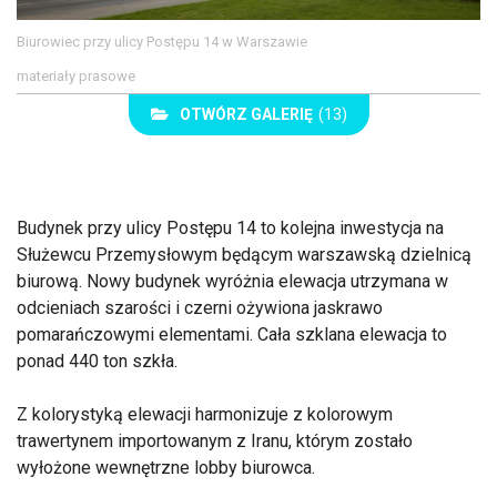
Biurowiec przy ulicy Postępu 14 w Warszawie
materiały prasowe
OTWÓRZ GALERIĘ
(13)
Budynek przy ulicy Postępu 14 to kolejna inwestycja na
Służewcu Przemysłowym będącym warszawską dzielnicą
biurową. Nowy budynek wyróżnia elewacja utrzymana w
odcieniach szarości i czerni ożywiona jaskrawo
pomarańczowymi elementami. Cała szklana elewacja to
ponad 440 ton szkła.
Z kolorystyką elewacji harmonizuje z kolorowym
trawertynem importowanym z Iranu, którym zostało
wyłożone wewnętrzne lobby biurowca.