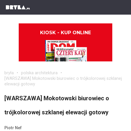
KIOSK - KUP ONLINE
bryła
polska architektura
[WARSZAWA] Mokotowski biurowiec o trójkolorowej szklanej
elewacji gotowy
[WARSZAWA] Mokotowski biurowiec o
trójkolorowej szklanej elewacji gotowy
Piotr Nef