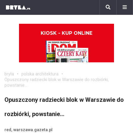
KIOSK - KUP ONLINE
bryła
polska architektura
Opuszczony radziecki blok w Warszawie do rozbiórki,
powstanie...
Opuszczony radziecki blok w Warszawie do
rozbiórki, powstanie...
red, warszawa.gazeta.pl