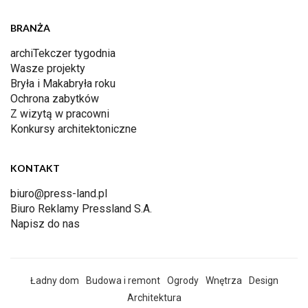
BRANŻA
archiTekczer tygodnia
Wasze projekty
Bryła i Makabryła roku
Ochrona zabytków
Z wizytą w pracowni
Konkursy architektoniczne
KONTAKT
biuro@press-land.pl
Biuro Reklamy Pressland S.A.
Napisz do nas
Ładny dom
Budowa i remont
Ogrody
Wnętrza
Design
Architektura