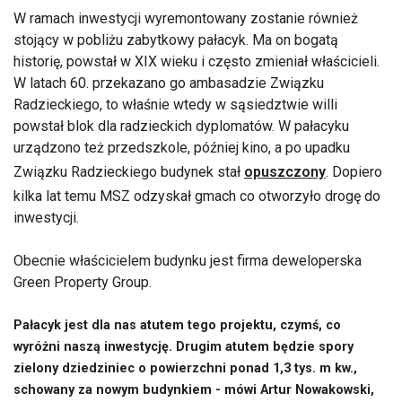
W ramach inwestycji wyremontowany zostanie również
stojący w pobliżu zabytkowy pałacyk. Ma on bogatą
historię, powstał w XIX wieku i często zmieniał właścicieli.
W latach 60. przekazano go ambasadzie Związku
Radzieckiego, to właśnie wtedy w sąsiedztwie willi
powstał blok dla radzieckich dyplomatów. W pałacyku
urządzono też przedszkole, później kino, a po upadku
Związku Radzieckiego budynek stał
opuszczony
. Dopiero
kilka lat temu MSZ odzyskał gmach co otworzyło drogę do
inwestycji.
Obecnie właścicielem budynku jest firma deweloperska
Green Property Group.
Pałacyk jest dla nas atutem tego projektu, czymś, co
wyróżni naszą inwestycję. Drugim atutem będzie spory
zielony dziedziniec o powierzchni ponad 1,3 tys. m kw.,
schowany za nowym budynkiem - mówi Artur Nowakowski,