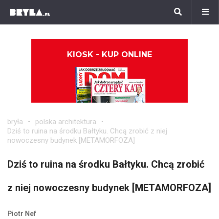
KIOSK - KUP ONLINE
bryła
polska architektura
Dziś to ruina na środku Bałtyku. Chcą zrobić z niej
nowoczesny budynek [METAMORFOZA]
Dziś to ruina na środku Bałtyku. Chcą zrobić
z niej nowoczesny budynek [METAMORFOZA]
Piotr Nef