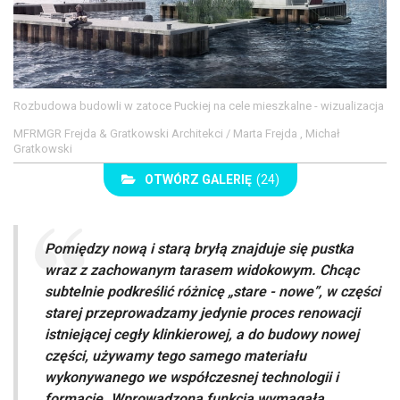
Rozbudowa budowli w zatoce Puckiej na cele mieszkalne - wizualizacja
MFRMGR Frejda & Gratkowski Architekci / Marta Frejda , Michał
Gratkowski
OTWÓRZ GALERIĘ
(24)
Pomiędzy nową i starą bryłą znajduje się pustka
wraz z zachowanym tarasem widokowym. Chcąc
subtelnie podkreślić różnicę „stare - nowe”, w części
starej przeprowadzamy jedynie proces renowacji
istniejącej cegły klinkierowej, a do budowy nowej
części, używamy tego samego materiału
wykonywanego we współczesnej technologii i
formacie. Wprowadzona funkcja wymagała