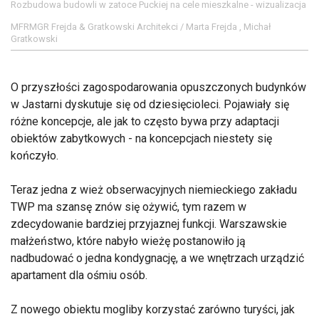
Rozbudowa budowli w zatoce Puckiej na cele mieszkalne - wizualizacja
MFRMGR Frejda & Gratkowski Architekci / Marta Frejda , Michał
Gratkowski
O przyszłości zagospodarowania opuszczonych budynków
w Jastarni dyskutuje się od dziesięcioleci. Pojawiały się
różne koncepcje, ale jak to często bywa przy adaptacji
obiektów zabytkowych - na koncepcjach niestety się
kończyło.
Teraz jedna z wież obserwacyjnych niemieckiego zakładu
TWP ma szansę znów się ożywić, tym razem w
zdecydowanie bardziej przyjaznej funkcji. Warszawskie
małżeństwo, które nabyło wieżę postanowiło ją
nadbudować o jedna kondygnację, a we wnętrzach urządzić
apartament dla ośmiu osób.
Z nowego obiektu mogliby korzystać zarówno turyści, jak