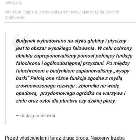
istniejący
MFRMGR Frejda & Gratkowski Architekci / Marta Frejda , Michał
Gratkowski
Budynek wybudowano na styku głębiny i płycizny -
jest to obszar wysokiego falowania. W celu ochrony
obiektu zaproponowaliśmy pomost pełniący funkcję
falochronu i ogólnodostępnej przystani. Po między
falochronem a budynkiem zaplanowaliśmy „wyspy-
barki” Pełnią one różne funkcje zgodne z myślą
zrównoważonego rozwoju : zbiornika na wodę
opadową, przydomowego ogródka na warzywa i
zioła oraz ostoi dla ptactwa czy dzikiej plaży.
dodają architekci.
Przed właścicielami teraz długa droga. Najpierw trzeba