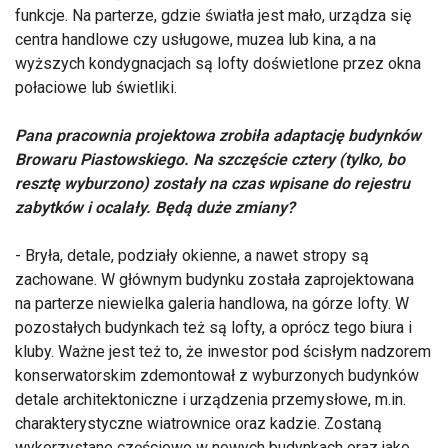
funkcje. Na parterze, gdzie światła jest mało, urządza się
centra handlowe czy usługowe, muzea lub kina, a na
wyższych kondygnacjach są lofty doświetlone przez okna
połaciowe lub świetliki.
Pana pracownia projektowa zrobiła adaptację budynków
Browaru Piastowski
ego. Na szczęście cztery (tylko, bo
resztę wyburzono) zostały na czas wpisane do rejestru
zabytków i ocalały. Będą duże zmiany?
- Bryła, detale, podziały okienne, a nawet stropy są
zachowane. W głównym budynku została zaprojektowana
na parterze niewielka galeria handlowa, na górze lofty. W
pozostałych budynkach też są lofty, a oprócz tego biura i
kluby. Ważne jest też to, że inwestor pod ścisłym nadzorem
konserwatorskim zdemontował z wyburzonych budynków
detale architektoniczne i urządzenia przemysłowe, m.in.
charakterystyczne wiatrownice oraz kadzie. Zostaną
wykorzystane częściowo w nowych budynkach oraz jako