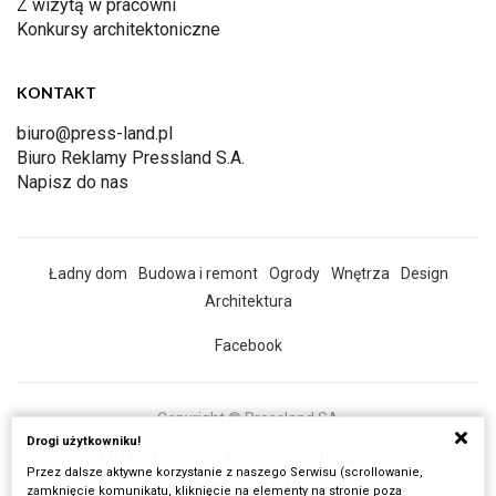
Z wizytą w pracowni
Konkursy architektoniczne
KONTAKT
biuro@press-land.pl
Biuro Reklamy Pressland S.A.
Napisz do nas
Ładny dom
Budowa i remont
Ogrody
Wnętrza
Design
Architektura
Facebook
Copyright © Pressland SA
Drogi użytkowniku!
O Nas
Reklama
Prywatność
Regulamin
Przez dalsze aktywne korzystanie z naszego Serwisu (scrollowanie,
Wszystkie artykuły
zamknięcie komunikatu, kliknięcie na elementy na stronie poza