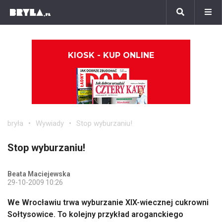
KIOSK - KUP ONLINE
bryła
Wywiady
Stop wyburzaniu!
Stop wyburzaniu!
Beata Maciejewska
29-10-2009 10:26
We Wrocławiu trwa wyburzanie XIX-wiecznej cukrowni
Sołtysowice. To kolejny przykład aroganckiego