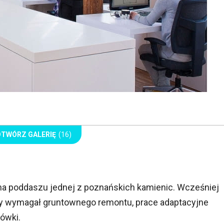
OTWÓRZ GALERIĘ
(16)
ę na poddaszu jednej z poznańskich kamienic. Wcześniej
óry wymagał gruntownego remontu, prace adaptacyjne
ówki.