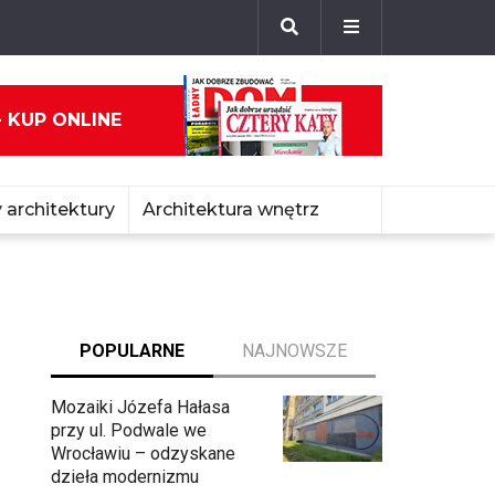
- KUP ONLINE
 architektury
Architektura wnętrz
POPULARNE
NAJNOWSZE
Mozaiki Józefa Hałasa
przy ul. Podwale we
Wrocławiu – odzyskane
dzieła modernizmu