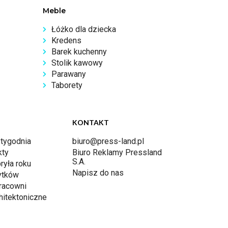
Meble
Łóżko dla dziecka
Kredens
Barek kuchenny
Stolik kawowy
Parawany
Taborety
KONTAKT
 tygodnia
biuro@press-land.pl
kty
Biuro Reklamy Pressland
S.A.
ryła roku
Napisz do nas
ytków
racowni
hitektoniczne