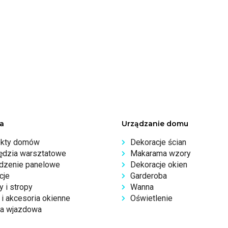
a
Urządzanie domu
ekty domów
Dekoracje ścian
ędzia warsztatowe
Makarama wzory
dzenie panelowe
Dekoracje okien
cje
Garderoba
 i stropy
Wanna
i akcesoria okienne
Oświetlenie
a wjazdowa