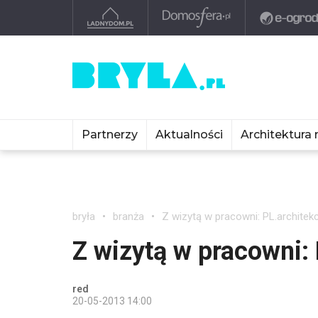
Partnerzy
Aktualności
Architektura 
bryła
branża
Z wizytą w pracowni: PL.architekc
Z wizytą w pracowni: 
red
20-05-2013 14:00