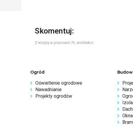
Skomentuj:
Z wizytą w pracowni: PL.architekci
Ogród
Budow
Oświetlenie ogrodowe
Proj
Nawadnianie
Narz
Projekty ogrodów
Ogro
Izola
Dachy
Okna 
Bram