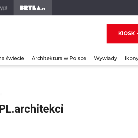
KIOSK 
na świecie
Architektura w Polsce
Wywiady
Ikony
i
PL.architekci