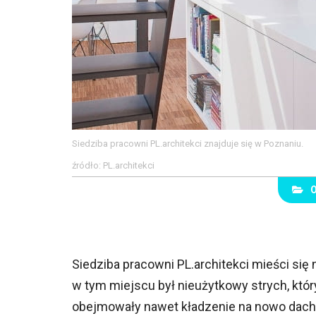
Siedziba pracowni PL.architekci znajduje się w Poznaniu.
źródło: PL.architekci
Siedziba pracowni PL.architekci mieści si
w tym miejscu był nieużytkowy strych, kt
obejmowały nawet kładzenie na nowo dach