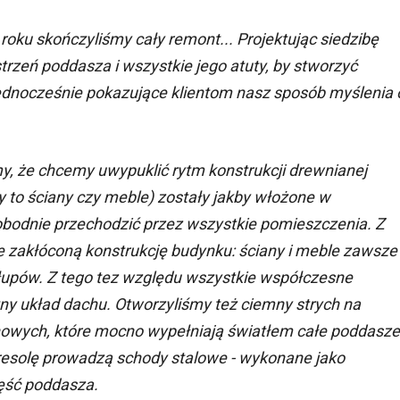
roku skończyliśmy cały remont... Projektując siedzibę
rzeń poddasza i wszystkie jego atuty, by stworzyć
 jednocześnie pokazujące klientom nasz sposób myślenia 
, że chcemy uwypuklić rytm konstrukcji drewnianej
 to ściany czy meble) zostały jakby włożone w
obodnie przechodzić przez wszystkie pomieszczenia. Z
 zakłóconą konstrukcję budynku: ściany i meble zawsze
słupów. Z tego tez względu wszystkie współczesne
otny układ dachu. Otworzyliśmy też ciemny strych na
owych, które mocno wypełniają światłem całe poddasze
tresolę prowadzą schody stalowe - wykonane jako
zęść poddasza.