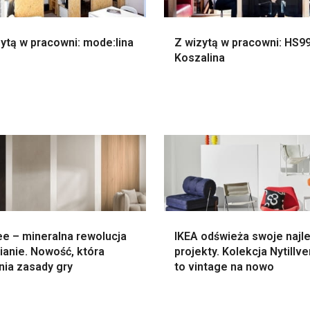
ytą w pracowni: mode:lina
Z wizytą w pracowni: HS99
Koszalina
e – mineralna rewolucja
IKEA odświeża swoje najl
ianie. Nowość, która
projekty. Kolekcja Nytillv
nia zasady gry
to vintage na nowo