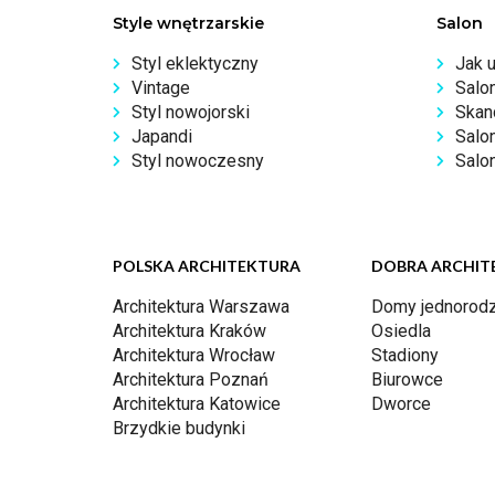
Style wnętrzarskie
Salon
Styl eklektyczny
Jak 
Vintage
Salo
Styl nowojorski
Skan
Japandi
Salo
Styl nowoczesny
Salon
POLSKA ARCHITEKTURA
DOBRA ARCHIT
Architektura Warszawa
Domy jednorodz
Architektura Kraków
Osiedla
Architektura Wrocław
Stadiony
Architektura Poznań
Biurowce
Architektura Katowice
Dworce
Brzydkie budynki