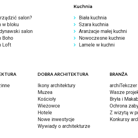
Kuchnia
urządzić salon?
Biała kuchnia
n w bloku
Szara kuchnia
dynawski salon
Aranżacje małej kuchni
n Boho
Nowoczesne kuchnie
 Loft
Lamele w kuchni
EKTURA
DOBRA ARCHITEKTURA
BRANŻA
inne
Ikony architektury
archiTekczer
Muzea
Wasze proje
Kościoły
Bryła i Makab
Wieżowce
Ochrona zab
Hotele
Z wizytą w p
Nowe inwestycje
Konkursy arc
Wywiady o architekturze