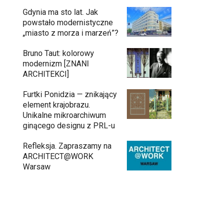
Gdynia ma sto lat. Jak
powstało modernistyczne
„miasto z morza i marzeń”?
Bruno Taut: kolorowy
modernizm [ZNANI
ARCHITEKCI]
Furtki Ponidzia — znikający
element krajobrazu.
Unikalne mikroarchiwum
ginącego designu z PRL-u
Refleksja. Zapraszamy na
ARCHITECT@WORK
Warsaw
Inwestycja Cystersów 19 w Krakowie
gotowa. Nowoczesna architektura i 182
lokale na Grzegórzkach