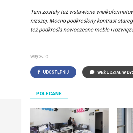
Tam zostały też wstawione wielkoformatowe d
niższej. Mocno podkreślony kontrast stare
też podkreśla nowoczesne meble i rozwiąza
WIĘCEJ O:
UDOSTĘPNIJ
WEŹ UDZIAŁ W DY
POLECANE