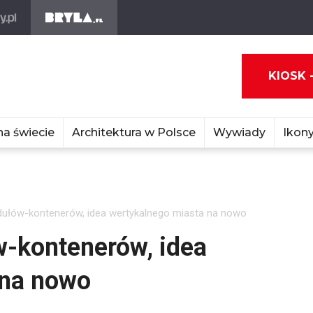
KIOSK 
na świecie
Architektura w Polsce
Wywiady
Ikony
ułów-kontenerów, idea wertykalnego miasta na nowo
-kontenerów, idea
 na nowo