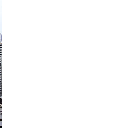
modernizację wnętrz
Max Berg - nie tylko Hala Stulecia.
08:52
Zrealizowane projekty i śmiałe wizje
[ZNANI ARCHITEKCI]
Gdynia oczami "Kacha". Wystawa
Kazimierza Ostrowskiego w Muzeum
Miasta Gdyni
Inwestycja Cystersów 19 w Krakowie
gotowa. Nowoczesna architektura i 182
lokale na Grzegórzkach
Trasa Kaszubska zmienia komunikację
regionu. Droga ekspresowa S6 to jedna z
najważniejszych inwestycji
infrastrukturalnych Pomorza