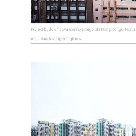
Projekt budownictwa mieszkalnego dla Hong Kongu. Horyz
mat. biura kwong von glinow