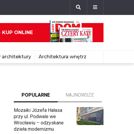
- KUP ONLINE
 architektury
Architektura wnętrz
POPULARNE
NAJNOWSZE
Mozaiki Józefa Hałasa
przy ul. Podwale we
Wrocławiu – odzyskane
dzieła modernizmu