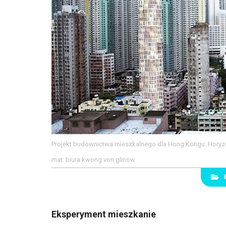
Projekt budownictwa mieszkalnego dla Hong Kongu. Horyz
mat. biura kwong von glinow
Eksperyment mieszkanie