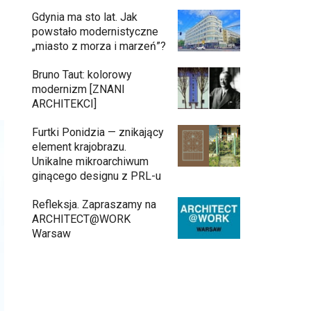
Gdynia ma sto lat. Jak
powstało modernistyczne
„miasto z morza i marzeń”?
Bruno Taut: kolorowy
modernizm [ZNANI
ARCHITEKCI]
Furtki Ponidzia — znikający
element krajobrazu.
Unikalne mikroarchiwum
ginącego designu z PRL-u
Refleksja. Zapraszamy na
ARCHITECT@WORK
Warsaw
Architekci zmierzą się z ikoną
11:34
Warszawy. Teatr Wielki – Opera
Narodowa ogłasza konkurs na