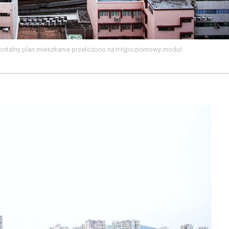
ontalny plan mieszkania przełożono na trójpoziomowy moduł.