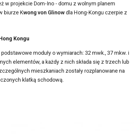
eż w projekcie Dom-Ino - domu z wolnym planem
w biurze K
wong von Glinow
dla Hong-Kongu czerpie z
 Hong Kongu
zy podstawowe moduły o wymiarach: 32 mwk., 37 mkw. i
ych elementów, a każdy z nich składa się z trzech lub
zczególnych mieszkaniach zostały rozplanowane na
łączonych klatką schodową.