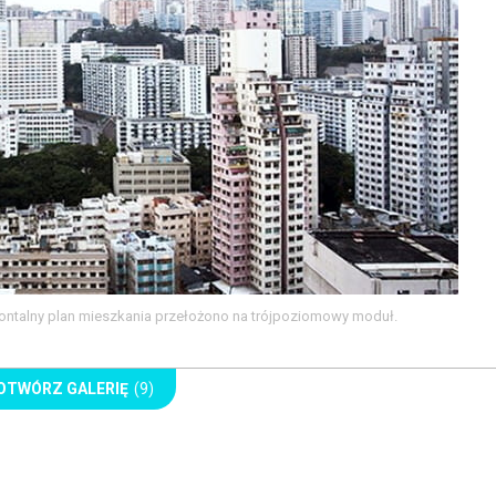
ontalny plan mieszkania przełożono na trójpoziomowy moduł.
OTWÓRZ GALERIĘ
(9)