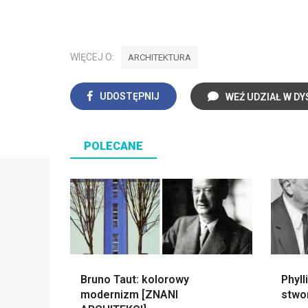
WIĘCEJ O:
ARCHITEKTURA
UDOSTĘPNIJ
WEŹ UDZIAŁ W DY
POLECANE
Bruno Taut: kolorowy
Phyll
modernizm [ZNANI
stwo