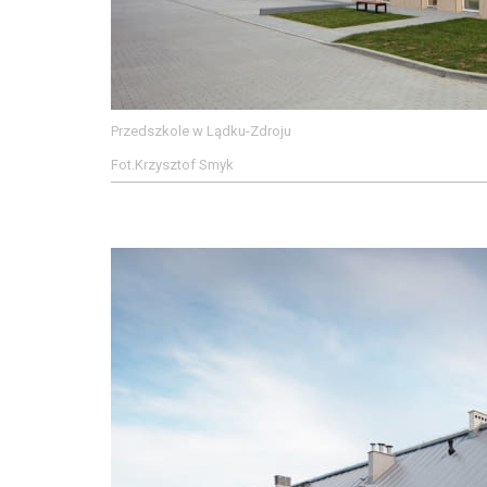
Przedszkole w Lądku-Zdroju
Fot.Krzysztof Smyk