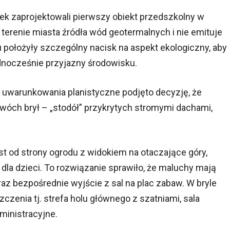
nek zaprojektowali pierwszy obiekt przedszkolny w
terenie miasta źródła wód geotermalnych i nie emituje
 położyły szczególny nacisk na aspekt ekologiczny, aby
dnocześnie przyjazny środowisku.
z uwarunkowania planistyczne podjęto decyzję, że
dwóch brył – „stodół” przykrytych stromymi dachami,
est od strony ogrodu z widokiem na otaczające góry,
la dzieci. To rozwiązanie sprawiło, że maluchy mają
az bezpośrednie wyjście z sal na plac zabaw. W bryle
zenia tj. strefa holu głównego z szatniami, sala
ministracyjne.