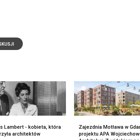
SKUSJI
is Lambert - kobieta, która
Zajezdnia Motława w Gda
rzyła architektów
projektu APA Wojciechow