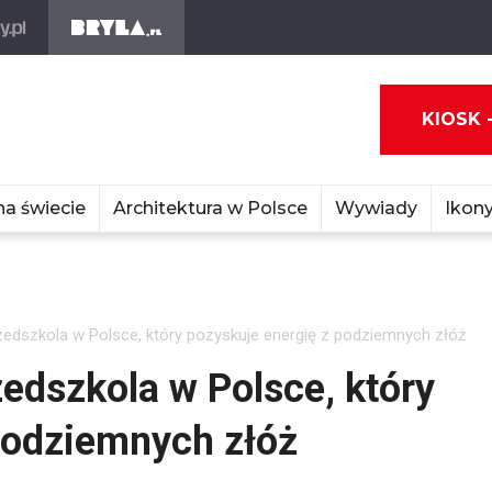
KIOSK 
na świecie
Architektura w Polsce
Wywiady
Ikony
zedszkola w Polsce, który pozyskuje energię z podziemnych złóż
edszkola w Polsce, który
podziemnych złóż