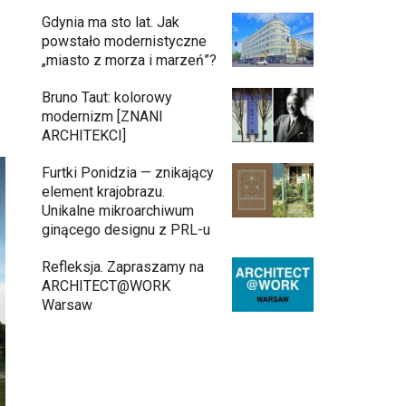
Gdynia ma sto lat. Jak
powstało modernistyczne
„miasto z morza i marzeń”?
Bruno Taut: kolorowy
modernizm [ZNANI
ARCHITEKCI]
Furtki Ponidzia — znikający
element krajobrazu.
Unikalne mikroarchiwum
ginącego designu z PRL-u
Refleksja. Zapraszamy na
ARCHITECT@WORK
Warsaw
Architekci zmierzą się z ikoną Warszawy.
Teatr Wielki – Opera Narodowa ogłasza
konkurs na modernizację wnętrz