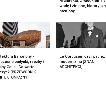
Architekci. Z widokiem na
wodę i zielone, historycz
bastiony
tektura Barcelony -
Le Corbusier, czyli papież
czesne budynki, rzeźby i
modernizmu [ZNANI
lny Gaudi. Co warto
ARCHITEKCI]
czyć? [PRZEWODNIK
ITEKTONICZNY]