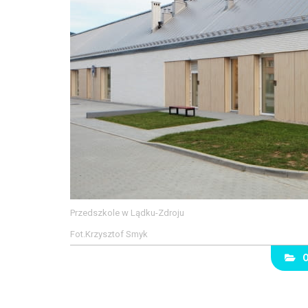
Przedszkole w Lądku-Zdroju
Fot.Krzysztof Smyk