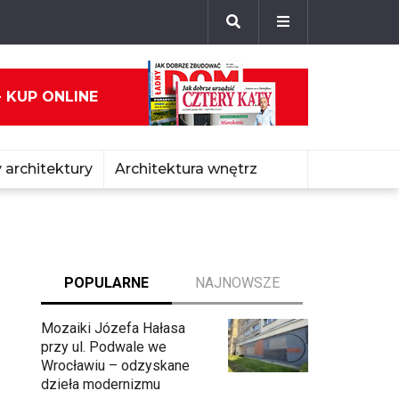
- KUP ONLINE
 architektury
Architektura wnętrz
POPULARNE
NAJNOWSZE
Mozaiki Józefa Hałasa
przy ul. Podwale we
Wrocławiu – odzyskane
dzieła modernizmu