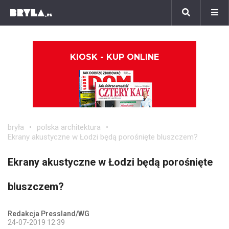
KIOSK - KUP ONLINE
bryła
polska architektura
Ekrany akustyczne w Łodzi będą porośnięte bluszczem?
Ekrany akustyczne w Łodzi będą porośnięte
bluszczem?
Redakcja Pressland/WG
24-07-2019 12:39