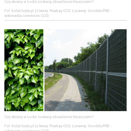
Czy ekrany w Łodzi zostaną obsadzone bluszczem?
Fot. kolaż bryla.pl (z lewej: Pixabay CC0; z prawej: Goodstuff82 -
wikimedia commons CC0)
Czy ekrany w Łodzi zostaną obsadzone bluszczem?
Fot. kolaż bryla.pl (z lewej: Pixabay CC0; z prawej: Goodstuff82 -
wikimedia commons CC0)