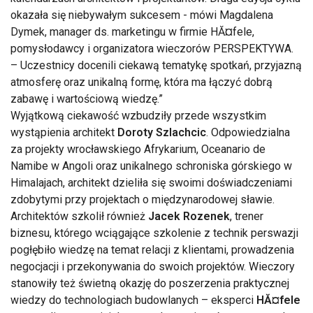
okazała się niebywałym sukcesem - mówi Magdalena
Dymek, manager ds. marketingu w firmie HĂ¤fele,
pomysłodawcy i organizatora wieczorów PERSPEKTYWA.
– Uczestnicy docenili ciekawą tematykę spotkań, przyjazną
atmosferę oraz unikalną formę, która ma łączyć dobrą
zabawę i wartościową wiedzę.
Wyjątkową ciekawość wzbudziły przede wszystkim
wystąpienia architekt
Doroty Szlachcic
. Odpowiedzialna
za projekty wrocławskiego Afrykarium, Oceanario de
Namibe w Angoli oraz unikalnego schroniska górskiego w
Himalajach, architekt dzieliła się swoimi doświadczeniami
zdobytymi przy projektach o międzynarodowej sławie.
Architektów szkolił również
Jacek Rozenek
, trener
biznesu, którego wciągające szkolenie z technik perswazji
pogłębiło wiedzę na temat relacji z klientami, prowadzenia
negocjacji i przekonywania do swoich projektów. Wieczory
stanowiły też świetną okazję do poszerzenia praktycznej
wiedzy do technologiach budowlanych – eksperci
HĂ¤fele