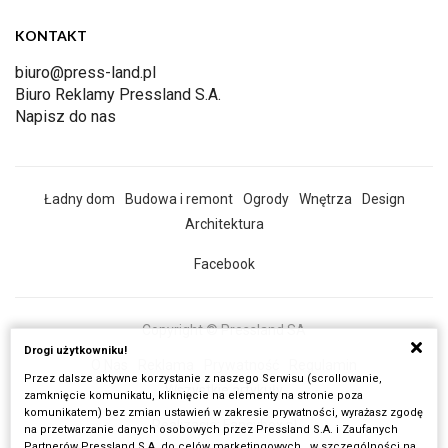
KONTAKT
biuro@press-land.pl
Biuro Reklamy Pressland S.A.
Napisz do nas
Ładny dom
Budowa i remont
Ogrody
Wnętrza
Design
Architektura
Facebook
Copyright © Pressland SA
Drogi użytkowniku!
O Nas
Reklama
Prywatność
Regulamin
Przez dalsze aktywne korzystanie z naszego Serwisu (scrollowanie,
Wszystkie artykuły
zamknięcie komunikatu, kliknięcie na elementy na stronie poza
komunikatem) bez zmian ustawień w zakresie prywatności, wyrażasz zgodę
Realizacja:
Fancybox.pl
na przetwarzanie danych osobowych przez Pressland S.A. i Zaufanych
Partnerów Pressland S.A. do celów marketingowych , w szczególności na