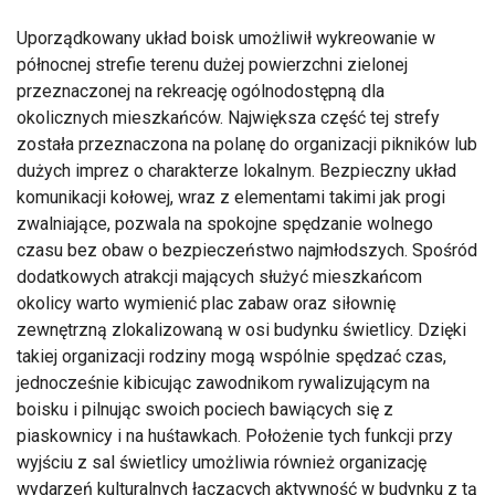
Uporządkowany układ boisk umożliwił wykreowanie w
północnej strefie terenu dużej powierzchni zielonej
przeznaczonej na rekreację ogólnodostępną dla
okolicznych mieszkańców. Największa część tej strefy
została przeznaczona na polanę do organizacji pikników lub
dużych imprez o charakterze lokalnym. Bezpieczny układ
komunikacji kołowej, wraz z elementami takimi jak progi
zwalniające, pozwala na spokojne spędzanie wolnego
czasu bez obaw o bezpieczeństwo najmłodszych. Spośród
dodatkowych atrakcji mających służyć mieszkańcom
okolicy warto wymienić plac zabaw oraz siłownię
zewnętrzną zlokalizowaną w osi budynku świetlicy. Dzięki
takiej organizacji rodziny mogą wspólnie spędzać czas,
jednocześnie kibicując zawodnikom rywalizującym na
boisku i pilnując swoich pociech bawiących się z
piaskownicy i na huśtawkach. Położenie tych funkcji przy
wyjściu z sal świetlicy umożliwia również organizację
wydarzeń kulturalnych łączących aktywność w budynku z tą