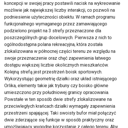
koncepcji w swojej pracy postawili nacisk na wykreowanie
możliwie jak największej liczby interakcji, co pozwoli na
podniesienie użyteczności obiektu. W ramach programu
funkcjonalnego wymaganego przez zamawiającego
podzielono projekt na 3 strefy przeznaczone dla
poszczególnych grup docelowych. Pierwsza z nich to
ogólnodostępna polana rekreacyjna, która została
zlokalizowana w północnej części terenu ze względu na
swoje przeznaczenie oraz chęć zapewnienia łatwego
dostępu większej liczbie okolicznych mieszkańców.
Kolejną strefą jest przestrzeń boisk sportowych.
Wykorzystując geometrię działki oraz układ istniejącego
Orlika, elementy takie jak trybuny czy boisko główne
umieszczono przy południowej granicy opracowania.
Powstałe w ten sposób dwie strefy zlokalizowane na
przeciwległych krańcach działki wymagały zapewnienia
przestrzeni spajającej. Taki swoisty bufor miał połączyć
dwie zderzające się funkcje w sposób praktyczny oraz
umożliwiający wygodne korzystanie z całego terenu. Aby