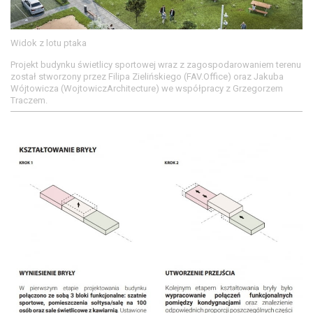
Widok z lotu ptaka
Projekt budynku świetlicy sportowej wraz z zagospodarowaniem terenu
został stworzony przez Filipa Zielińskiego (FAV.Office) oraz Jakuba
Wójtowicza (WojtowiczArchitecture) we współpracy z Grzegorzem
Traczem.