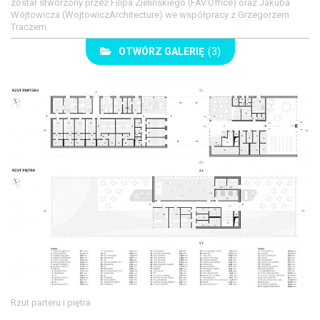
został stworzony przez Filipa Zielińskiego (FAV.Office) oraz Jakuba
Wójtowicza (WojtowiczArchitecture) we współpracy z Grzegorzem
Traczem.
OTWÓRZ GALERIĘ
(3)
Rzut parteru i piętra