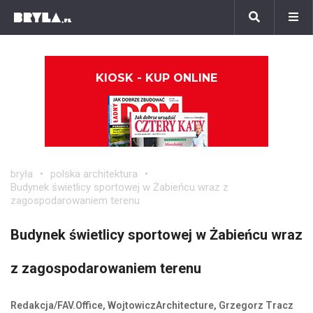
KIOSK - KUP ONLINE
bryła
polska architektura
Budynek świetlicy sportowej w Żabieńcu wraz z
zagospodarowaniem terenu
Budynek świetlicy sportowej w Żabieńcu wraz
z zagospodarowaniem terenu
Redakcja/FAV.Office, WojtowiczArchitecture, Grzegorz Tracz