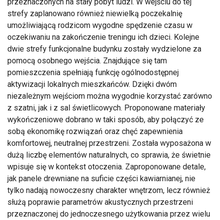
przeznaczonych na stały pobyt ludzi. W wejściu do tej
strefy zaplanowano również niewielką poczekalnię
umożliwiającą rodzicom wygodne spędzenie czasu w
oczekiwaniu na zakończenie treningu ich dzieci. Kolejne
dwie strefy funkcjonalne budynku zostały wydzielone za
pomocą osobnego wejścia. Znajdujące się tam
pomieszczenia spełniają funkcję ogólnodostępnej
aktywizacji lokalnych mieszkańców. Dzięki dwóm
niezależnym wejściom można wygodnie korzystać zarówno
z szatni, jak i z sal świetlicowych. Proponowane materiały
wykończeniowe dobrano w taki sposób, aby połączyć ze
sobą ekonomikę rozwiązań oraz chęć zapewnienia
komfortowej, neutralnej przestrzeni. Została wyposażona w
dużą liczbę elementów naturalnych, co sprawia, że świetnie
wpisuje się w kontekst otoczenia. Zaproponowane detale,
jak panele drewniane na suficie części kawiarnianej, nie
tylko nadają nowoczesny charakter wnętrzom, lecz również
służą poprawie parametrów akustycznych przestrzeni
przeznaczonej do jednoczesnego użytkowania przez wielu