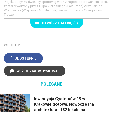
Projekt budynku świetlicy sportowej wraz z zagospodarowaniem terenu
został stworzony przez Filipa Zielińskiego (FAV.Office) oraz Jakuba
Wójtowicza (WojtowiczArchitecture) we współpracy z Grzegorzem
Traczem.
OTWÓRZ GALERIĘ
(3)
WIĘCEJ O:
UDOSTĘPNIJ
WEŹ UDZIAŁ W DYSKUSJI
POLECANE
Inwestycja Cystersów 19 w
Krakowie gotowa. Nowoczesna
architektura i 182 lokale na