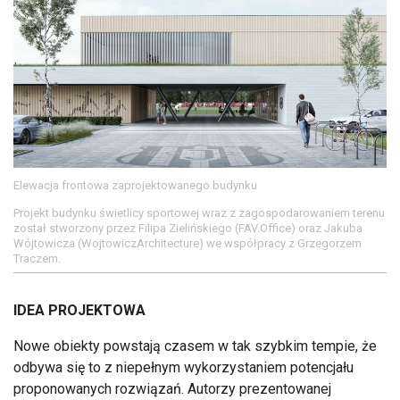
Elewacja frontowa zaprojektowanego budynku
Projekt budynku świetlicy sportowej wraz z zagospodarowaniem terenu
został stworzony przez Filipa Zielińskiego (FAV.Office) oraz Jakuba
Wójtowicza (WojtowiczArchitecture) we współpracy z Grzegorzem
Traczem.
IDEA PROJEKTOWA
Nowe obiekty powstają czasem w tak szybkim tempie, że
odbywa się to z niepełnym wykorzystaniem potencjału
proponowanych rozwiązań. Autorzy prezentowanej