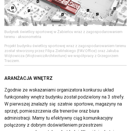
Budynek świetlicy sportowej w Żabieńcu wraz z zagospodarowaniem
terenu - aksonometria
Projekt budynku świetlicy sportowej wraz z zagospodarowaniem terenu
został stworzony przez Filipa Zielińskiego (FAV.Office) oraz Jakuba
Wójtowicza (WojtowiczArchitecture) we współpracy z Grzegorzem
Traczem.
ARANŻACJA WNĘTRZ
Zgodnie ze wskazaniami organizatora konkursu układ
funkcjonalny wnętrz budynku został podzielony na 3 strefy.
W pierwszej znalazły się: szatnie sportowe, magazyny na
sprzęt, pomieszczenia dla trenerów oraz biura
administracji. Mamy tu efektywny ciąg komunikacyjny
połączony z dobrym doświetleniem przestrzeni