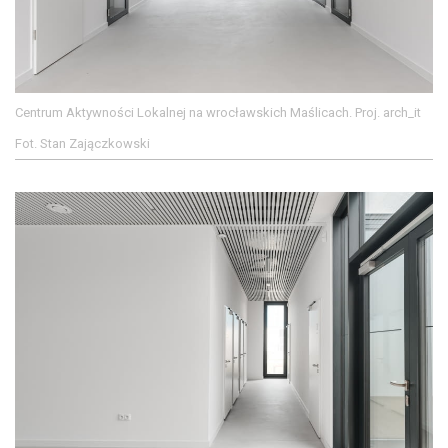
Centrum Aktywności Lokalnej na wrocławskich Maślicach. Proj. arch_it
Fot. Stan Zajączkowski