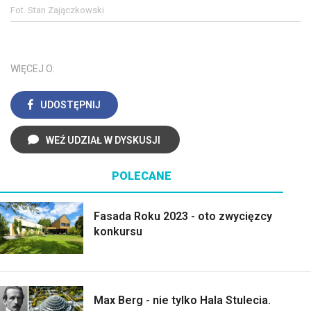
Fot. Stan Zajączkowski
WIĘCEJ O:
UDOSTĘPNIJ
WEŹ UDZIAŁ W DYSKUSJI
POLECANE
Fasada Roku 2023 - oto zwycięzcy
konkursu
Max Berg - nie tylko Hala Stulecia.