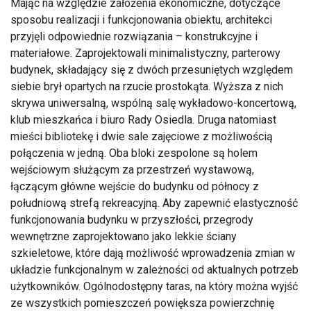
Mając na względzie założenia ekonomiczne, dotyczące
sposobu realizacji i funkcjonowania obiektu, architekci
przyjęli odpowiednie rozwiązania – konstrukcyjne i
materiałowe. Zaprojektowali minimalistyczny, parterowy
budynek, składający się z dwóch przesuniętych względem
siebie brył opartych na rzucie prostokąta. Wyższa z nich
skrywa uniwersalną, wspólną salę wykładowo-koncertową,
klub mieszkańca i biuro Rady Osiedla. Druga natomiast
mieści bibliotekę i dwie sale zajęciowe z możliwością
połączenia w jedną. Oba bloki zespolone są holem
wejściowym służącym za przestrzeń wystawową,
łączącym główne wejście do budynku od północy z
południową strefą rekreacyjną. Aby zapewnić elastyczność
funkcjonowania budynku w przyszłości, przegrody
wewnętrzne zaprojektowano jako lekkie ściany
szkieletowe, które dają możliwość wprowadzenia zmian w
układzie funkcjonalnym w zależności od aktualnych potrzeb
użytkowników. Ogólnodostępny taras, na który można wyjść
ze wszystkich pomieszczeń powiększa powierzchnię