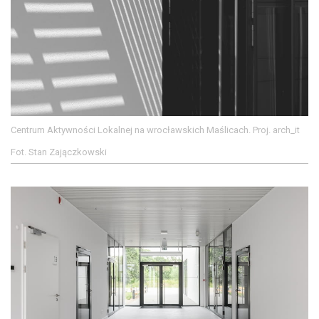
Centrum Aktywności Lokalnej na wrocławskich Maślicach. Proj. arch_it
Fot. Stan Zajączkowski