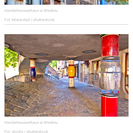
Hundertwasserhaus w Wiedniu
Fot. Mistervlad / shutterstock
Hundertwasserhaus w Wiedniu
Fot. xbrchx / shutterstock