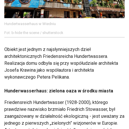
Hundertwasserhaus w Wiedniu
Fot. b-hide the scene / shutterstock
Obiekt jest jednym z najsłynniejszych dzieł
architektonicznych Friedensreicha Hundertwassera.
Realizacja domu odbyła się przy współudziale architekta
Josefa Krawina jako współautora i architekta
wykonawczego Petera Pelikana.
Hunderwasserhaus: zielona oaza w środku miasta
Friedensreich Hundertwasser (1928-2000), którego
prawdziwe nazwisko brzmiało Friedrich Stowasser, był
zaangażowany w działalność ekologiczną - jest uważany za
jednego z pierwszych „zielonych” wizjonerów w Europie.