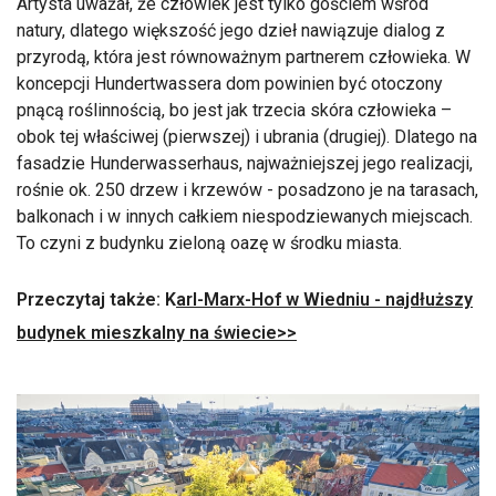
Artysta uważał, że człowiek jest tylko gościem wśród
natury, dlatego większość jego dzieł nawiązuje dialog z
przyrodą, która jest równoważnym partnerem człowieka. W
koncepcji Hundertwassera dom powinien być otoczony
pnącą roślinnością, bo jest jak trzecia skóra człowieka –
obok tej właściwej (pierwszej) i ubrania (drugiej). Dlatego na
fasadzie Hunderwasserhaus, najważniejszej jego realizacji,
rośnie ok. 250 drzew i krzewów - posadzono je na tarasach,
balkonach i w innych całkiem niespodziewanych miejscach.
To czyni z budynku zieloną oazę w środku miasta.
Przeczytaj także: K
arl-Marx-Hof w Wiedniu - najdłuższy
budynek mieszkalny na świecie>>