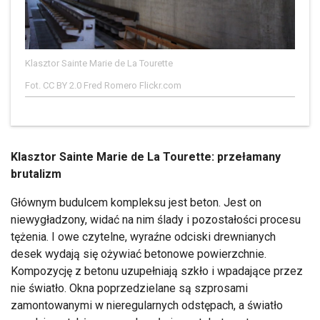
Klasztor Sainte Marie de La Tourette
Fot. CC BY 2.0 Fred Romero Flickr.com
Klasztor Sainte Marie de La Tourette: przełamany
brutalizm
Głównym budulcem kompleksu jest beton. Jest on
niewygładzony, widać na nim ślady i pozostałości procesu
tężenia. I owe czytelne, wyraźne odciski drewnianych
desek wydają się ożywiać betonowe powierzchnie.
Kompozycję z betonu uzupełniają szkło i wpadające przez
nie światło. Okna poprzedzielane są szprosami
zamontowanymi w nieregularnych odstępach, a światło