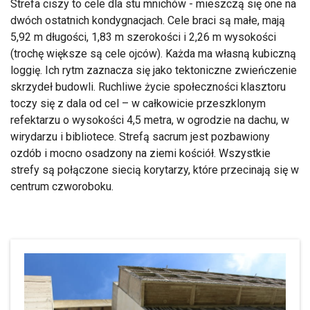
Strefa ciszy to cele dla stu mnichów - mieszczą się one na
dwóch ostatnich kondygnacjach. Cele braci są małe, mają
5,92 m długości, 1,83 m szerokości i 2,26 m wysokości
(trochę większe są cele ojców). Każda ma własną kubiczną
loggię. Ich rytm zaznacza się jako tektoniczne zwieńczenie
skrzydeł budowli. Ruchliwe życie społeczności klasztoru
toczy się z dala od cel – w całkowicie przeszklonym
refektarzu o wysokości 4,5 metra, w ogrodzie na dachu, w
wirydarzu i bibliotece. Strefą sacrum jest pozbawiony
ozdób i mocno osadzony na ziemi kościół. Wszystkie
strefy są połączone siecią korytarzy, które przecinają się w
centrum czworoboku.