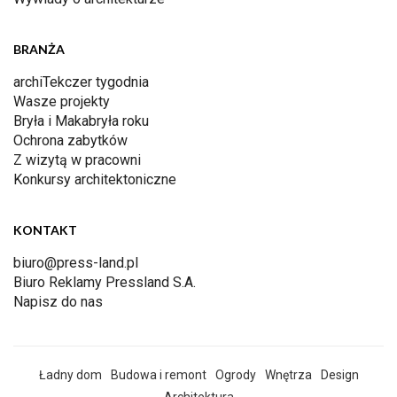
BRANŻA
archiTekczer tygodnia
Wasze projekty
Bryła i Makabryła roku
Ochrona zabytków
Z wizytą w pracowni
Konkursy architektoniczne
KONTAKT
biuro@press-land.pl
Biuro Reklamy Pressland S.A.
Napisz do nas
Ładny dom
Budowa i remont
Ogrody
Wnętrza
Design
Architektura