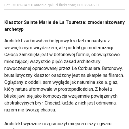
Fot. CC BY-SA 2.0 antonio gallud flickr.com; CC BY-SA 2.0
Klasztor Sainte Marie de La Tourette: zmodernizowany
archetyp
Architekt zachował archetypowy kształt monastyru z
wewnętrznym wirydarzem, ale poddał go modernizacji.
Całość zamknięta jest w betonowej formie, obowiązkowo
mieszającej wszystkie pięćć zasad architektury
nowoczesnej opracowanej przez Le Corbusiera. Betonowy,
brutalistyczny klasztor osadzony jest na skarpie na filarach.
Oglądany z oddali, sam wygląda jak naturalna skała, głaz,
który natura uformowała w prostopadłościan. Z kolei z
bliska jawi się jako kompozycja wzajemnie powiązanych
abstrakcyjnych brył. Chociaż każda z nich jest odmienna,
razem nie tworzą chaosu.
Architekt wyraźnie rozgraniczył miejsca ciszy i gwaru.