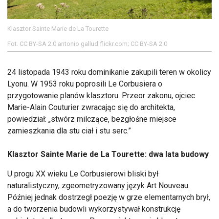
Klasztor Sainte Marie de La Tourette
Fot. CC BY-SA 2.0 antonio gallud flickr.com; CC BY-SA 2.0
24 listopada 1943 roku dominikanie zakupili teren w okolicy
Lyonu. W 1953 roku poprosili Le Corbusiera o
przygotowanie planów klasztoru. Przeor zakonu, ojciec
Marie-Alain Couturier zwracając się do architekta,
powiedział: „stwórz milczące, bezgłośne miejsce
zamieszkania dla stu ciał i stu serc.”
Klasztor Sainte Marie de La Tourette: dwa lata budowy
U progu XX wieku Le Corbusierowi bliski był
naturalistyczny, zgeometryzowany język Art Nouveau.
Później jednak dostrzegł poezję w grze elementarnych brył,
a do tworzenia budowli wykorzystywał konstrukcję