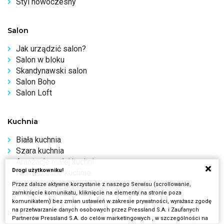
Styl nowoczesny
Salon
Jak urządzić salon?
Salon w bloku
Skandynawski salon
Salon Boho
Salon Loft
Kuchnia
Biała kuchnia
Szara kuchnia
Aranżacje małej kuchni
Drogi użytkowniku!
Nowoczesne kuchnie
Lamele w kuchni
Przez dalsze aktywne korzystanie z naszego Serwisu (scrollowanie,
zamknięcie komunikatu, kliknięcie na elementy na stronie poza
komunikatem) bez zmian ustawień w zakresie prywatności, wyrażasz zgodę
na przetwarzanie danych osobowych przez Pressland S.A. i Zaufanych
Meble
Partnerów Pressland S.A. do celów marketingowych , w szczególności na