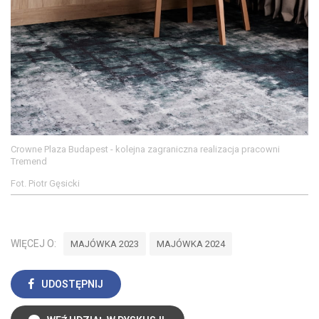
Crowne Plaza Budapest - kolejna zagraniczna realizacja pracowni
Tremend
Fot. Piotr Gęsicki
WIĘCEJ O:
MAJÓWKA 2023
MAJÓWKA 2024
UDOSTĘPNIJ