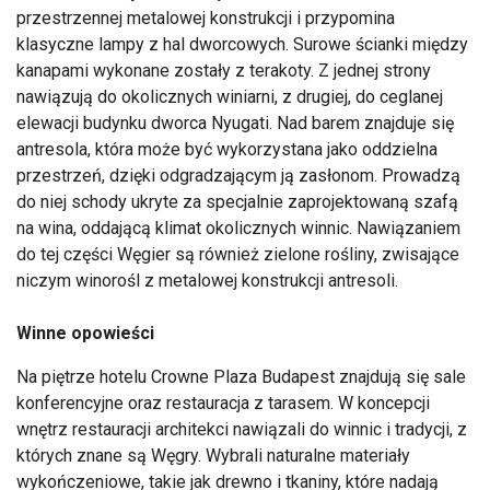
przestrzennej metalowej konstrukcji i przypomina
klasyczne lampy z hal dworcowych. Surowe ścianki między
kanapami wykonane zostały z terakoty. Z jednej strony
nawiązują do okolicznych winiarni, z drugiej, do ceglanej
elewacji budynku dworca Nyugati. Nad barem znajduje się
antresola, która może być wykorzystana jako oddzielna
przestrzeń, dzięki odgradzającym ją zasłonom. Prowadzą
do niej schody ukryte za specjalnie zaprojektowaną szafą
na wina, oddającą klimat okolicznych winnic. Nawiązaniem
do tej części Węgier są również zielone rośliny, zwisające
niczym winorośl z metalowej konstrukcji antresoli.
Winne opowieści
Na piętrze hotelu Crowne Plaza Budapest znajdują się sale
konferencyjne oraz restauracja z tarasem. W koncepcji
wnętrz restauracji architekci nawiązali do winnic i tradycji, z
których znane są Węgry. Wybrali naturalne materiały
wykończeniowe, takie jak drewno i tkaniny, które nadają