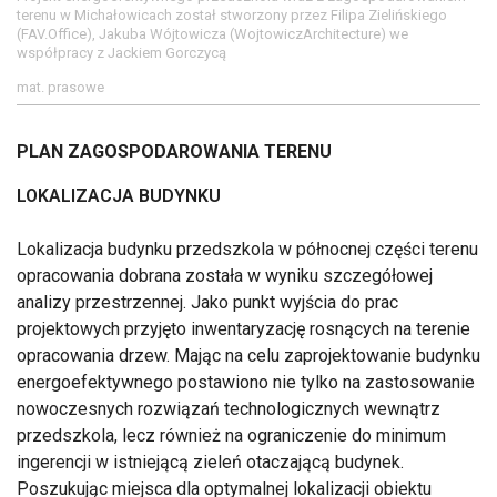
terenu w Michałowicach został stworzony przez Filipa Zielińskiego
(FAV.Office), Jakuba Wójtowicza (WojtowiczArchitecture) we
współpracy z Jackiem Gorczycą
mat. prasowe
PLAN ZAGOSPODAROWANIA TERENU
LOKALIZACJA BUDYNKU
Lokalizacja budynku przedszkola w północnej części terenu
opracowania dobrana została w wyniku szczegółowej
analizy przestrzennej. Jako punkt wyjścia do prac
projektowych przyjęto inwentaryzację rosnących na terenie
opracowania drzew. Mając na celu zaprojektowanie budynku
energoefektywnego postawiono nie tylko na zastosowanie
nowoczesnych rozwiązań technologicznych wewnątrz
przedszkola, lecz również na ograniczenie do minimum
ingerencji w istniejącą zieleń otaczającą budynek.
Poszukując miejsca dla optymalnej lokalizacji obiektu