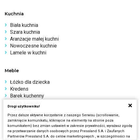
Kuchnia
Biała kuchnia
Szara kuchnia
Aranżacje małej kuchni
Nowoczesne kuchnie
Lamele w kuchni
Meble
Łóżko dla dziecka
Kredens
Barek kuchenny
Stolik kawowy
Drogi użytkowniku!
Parawany
Przez dalsze aktywne korzystanie z naszego Serwisu (scrollowanie,
Taborety
zamknięcie komunikatu, kliknięcie na elementy na stronie poza
komunikatem) bez zmian ustawień w zakresie prywatności, wyrażasz zgodę
na przetwarzanie danych osobowych przez Pressland S.A. i Zaufanych
Partnerów Pressland S.A. do celów marketingowych , w szczególności na
POLSKA ARCHITEKTURA