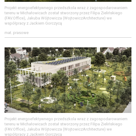
Projekt energoefektywnego przedszkola wraz z zagospodarowaniem
terenu w Michałowicach został stworzony przez Filipa Zielińskiego
(FAV.Office), Jakuba Wójtowicza (WojtowiczArchitecture) we
współpracy z Jackiem Gorczycą
mat. prasowe
Projekt energoefektywnego przedszkola wraz z zagospodarowaniem
terenu w Michałowicach został stworzony przez Filipa Zielińskiego
(FAV.Office), Jakuba Wójtowicza (WojtowiczArchitecture) we
współpracy z Jackiem Gorczycą