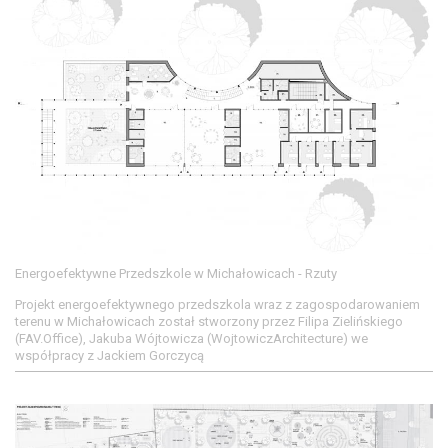
Energoefektywne Przedszkole w Michałowicach - Rzuty
Projekt energoefektywnego przedszkola wraz z zagospodarowaniem
terenu w Michałowicach został stworzony przez Filipa Zielińskiego
(FAV.Office), Jakuba Wójtowicza (WojtowiczArchitecture) we
współpracy z Jackiem Gorczycą