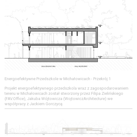
Energoefektywne Przedszkole w Michałowicach - Przekrój 1
Projekt energoefektywnego przedszkola wraz z zagospodarowaniem
terenu w Michałowicach został stworzony przez Filipa Zielińskiego
(FAV.Office), Jakuba Wójtowicza (WojtowiczArchitecture) we
współpracy z Jackiem Gorczycą