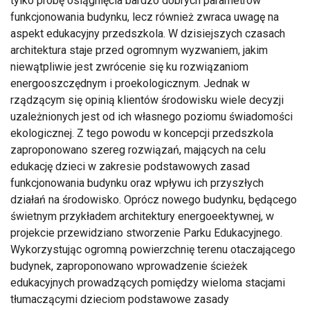
tylko próbę osiągnięcia bardzo dobrych parametrów
funkcjonowania budynku, lecz również zwraca uwagę na
aspekt edukacyjny przedszkola. W dzisiejszych czasach
architektura staje przed ogromnym wyzwaniem, jakim
niewątpliwie jest zwrócenie się ku rozwiązaniom
energooszczędnym i proekologicznym. Jednak w
rządzącym się opinią klientów środowisku wiele decyzji
uzależnionych jest od ich własnego poziomu świadomości
ekologicznej. Z tego powodu w koncepcji przedszkola
zaproponowano szereg rozwiązań, mających na celu
edukację dzieci w zakresie podstawowych zasad
funkcjonowania budynku oraz wpływu ich przyszłych
działań na środowisko. Oprócz nowego budynku, będącego
świetnym przykładem architektury energoeektywnej, w
projekcie przewidziano stworzenie Parku Edukacyjnego.
Wykorzystując ogromną powierzchnię terenu otaczającego
budynek, zaproponowano wprowadzenie ścieżek
edukacyjnych prowadzących pomiędzy wieloma stacjami
tłumaczącymi dzieciom podstawowe zasady