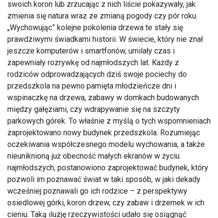
swoich koron lub zrzucając z nich liście pokazywały, jak
zmienia się natura wraz ze zmianą pogody czy pór roku.
„Wychowując” kolejne pokolenia drzewa te stały się
prawdziwymi świadkami historii. W świecie, który nie znał
jeszcze komputerów i smartfonów, umilały czas i
zapewniały rozrywkę od najmłodszych lat. Każdy z
rodziców odprowadzających dziś swoje pociechy do
przedszkola na pewno pamięta młodzieńcze dni i
wspinaczkę na drzewa, zabawy w domkach budowanych
między gałęziami, czy wdrapywanie się na szczyty
parkowych górek. To właśnie z myślą o tych wspomnieniach
zaprojektowano nowy budynek przedszkola. Rozumiejąc
oczekiwania współczesnego modelu wychowania, a także
nieuniknioną już obecność małych ekranów w życiu
najmłodszych, postanowiono zaprojektować budynek, który
pozwoli im poznawać świat w taki sposób, w jaki dekady
wcześniej poznawali go ich rodzice – z perspektywy
osiedlowej górki, koron drzew, czy zabaw i drzemek w ich
cieniu. Taką iluzję rzeczywistości udało się osiągnąć