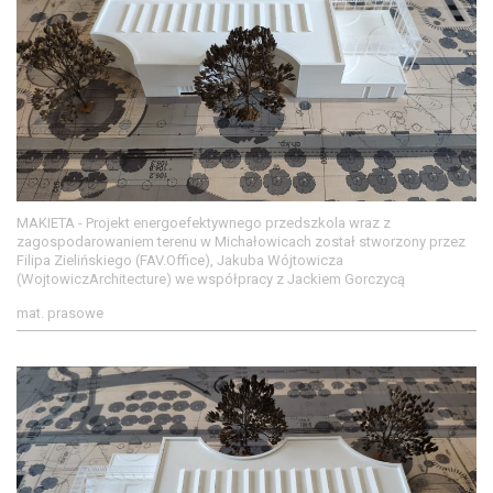
MAKIETA - Projekt energoefektywnego przedszkola wraz z
zagospodarowaniem terenu w Michałowicach został stworzony przez
Filipa Zielińskiego (FAV.Office), Jakuba Wójtowicza
(WojtowiczArchitecture) we współpracy z Jackiem Gorczycą
mat. prasowe