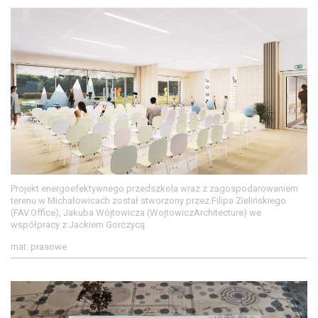
Projekt energoefektywnego przedszkola wraz z zagospodarowaniem
terenu w Michałowicach został stworzony przez Filipa Zielińskiego
(FAV.Office), Jakuba Wójtowicza (WojtowiczArchitecture) we
współpracy z Jackiem Gorczycą
mat. prasowe