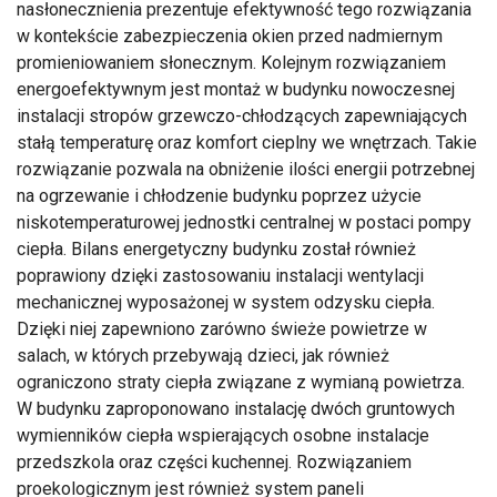
nasłonecznienia prezentuje efektywność tego rozwiązania
w kontekście zabezpieczenia okien przed nadmiernym
promieniowaniem słonecznym. Kolejnym rozwiązaniem
energoefektywnym jest montaż w budynku nowoczesnej
instalacji stropów grzewczo-chłodzących zapewniających
stałą temperaturę oraz komfort cieplny we wnętrzach. Takie
rozwiązanie pozwala na obniżenie ilości energii potrzebnej
na ogrzewanie i chłodzenie budynku poprzez użycie
niskotemperaturowej jednostki centralnej w postaci pompy
ciepła. Bilans energetyczny budynku został również
poprawiony dzięki zastosowaniu instalacji wentylacji
mechanicznej wyposażonej w system odzysku ciepła.
Dzięki niej zapewniono zarówno świeże powietrze w
salach, w których przebywają dzieci, jak również
ograniczono straty ciepła związane z wymianą powietrza.
W budynku zaproponowano instalację dwóch gruntowych
wymienników ciepła wspierających osobne instalacje
przedszkola oraz części kuchennej. Rozwiązaniem
proekologicznym jest również system paneli