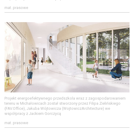
mat. prasowe
Projekt energoefektywnego przedszkola wraz z zagospodarowaniem
terenu w Michałowicach został stworzony przez Filipa Zielińskiego
(FAV.Office), Jakuba Wójtowicza (WojtowiczArchitecture) we
współpracy z Jackiem Gorczycą
mat. prasowe