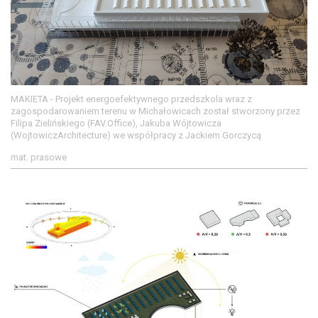
MAKIETA - Projekt energoefektywnego przedszkola wraz z
zagospodarowaniem terenu w Michałowicach został stworzony przez
Filipa Zielińskiego (FAV.Office), Jakuba Wójtowicza
(WojtowiczArchitecture) we współpracy z Jackiem Gorczycą
mat. prasowe