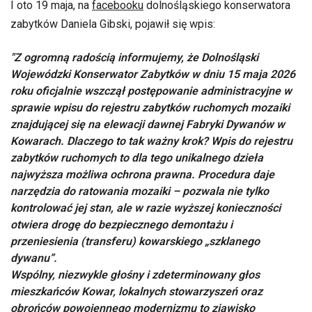
I oto 19 maja, na
facebooku
dolnośląskiego konserwatora
zabytków Daniela Gibski, pojawił się wpis:
"Z ogromną radością informujemy, że Dolnośląski
Wojewódzki Konserwator Zabytków w dniu 15 maja 2026
roku oficjalnie wszczął postępowanie administracyjne w
sprawie wpisu do rejestru zabytków ruchomych mozaiki
znajdującej się na elewacji dawnej Fabryki Dywanów w
Kowarach. Dlaczego to tak ważny krok? Wpis do rejestru
zabytków ruchomych to dla tego unikalnego dzieła
najwyższa możliwa ochrona prawna. Procedura daje
narzędzia do ratowania mozaiki – pozwala nie tylko
kontrolować jej stan, ale w razie wyższej konieczności
otwiera drogę do bezpiecznego demontażu i
przeniesienia (transferu) kowarskiego „szklanego
dywanu”.
Wspólny, niezwykle głośny i zdeterminowany głos
mieszkańców Kowar, lokalnych stowarzyszeń oraz
obrońców powojennego modernizmu to zjawisko