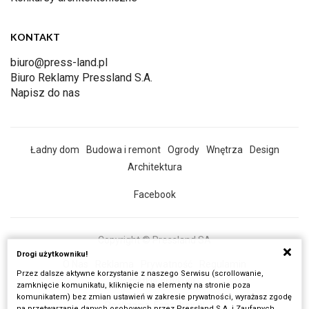
KONTAKT
biuro@press-land.pl
Biuro Reklamy Pressland S.A.
Napisz do nas
Ładny dom
Budowa i remont
Ogrody
Wnętrza
Design
Architektura
Facebook
Copyright © Pressland SA
Drogi użytkowniku!
O Nas
Reklama
Prywatność
Regulamin
Przez dalsze aktywne korzystanie z naszego Serwisu (scrollowanie,
Wszystkie artykuły
zamknięcie komunikatu, kliknięcie na elementy na stronie poza
komunikatem) bez zmian ustawień w zakresie prywatności, wyrażasz zgodę
Realizacja:
Fancybox.pl
na przetwarzanie danych osobowych przez Pressland S.A. i Zaufanych