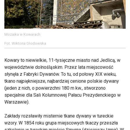
Mozaika w Kowarach
Fot. Wiktoria Głodowska
Kowary to niewielkie, 11-tysięczne miasto nad Jedlicą, w
województwie dolnośląskim. Przez lata miejscowość
słynęła z Fabryki Dywanów. To tu, od połowy XIX wieku,
tkano najpiękniejsze, najbardziej cenione polskie dywany
(jeden z nich, o powierzchni 180 m kw., stworzono
specjalnie dla Sali Kolumnowej Pałacu Prezydenckiego w
Warszawie).
Zakłady rozsławiły misternie tkane dywany w tureckie
wzory. W 1854 roku grupa miejscowych tkaczy przeszła
szkolenie w tureckim mieście Smyrna (dzisiejszy Izmir). W