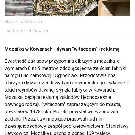
Mozaika w Kowarach
Fot. Wiktoria Głodowska
Mozaika w Kowarach - dywan "witaczem" i reklamą
Świetność zakładów przypomina olbrzymia mozaika, o
wymiarach 8 na 9 metrów, zdobiąca jedną ze ścian fabryki
na rogu ulic Zamkowej i Ogrodowej. Przedstawia ona
olbrzymi dywan szenilowy typu smyrneńskiego - właśnie z
takich wyrobów dawniej słynęła fabryka w Kowarach.
Mozaika, będąca reklamą zakładów i jednocześnie
pewnego rodzaju "witaczem" zapraszającym do miasta,
powstała w 1978 roku. Projekt powstał we wzorcowni
zakładu. Przez trzy miesiące pracował nad nim
dziesięcioosobowy zespół pod kierownictwem Stanisławy
Lewkowicz. Mozaikę ułożono z ponad 169 tysięcy