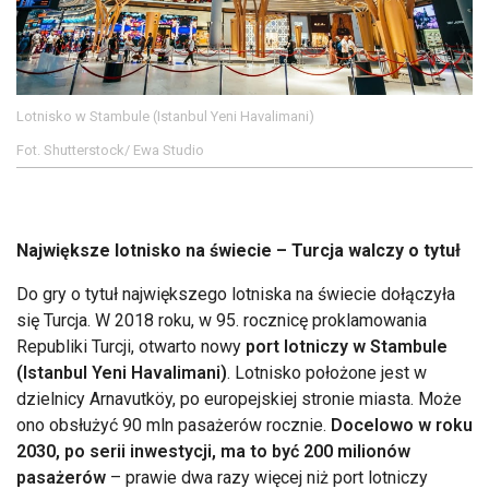
Lotnisko w Stambule (Istanbul Yeni Havalimani)
Fot. Shutterstock/ Ewa Studio
Największe lotnisko na świecie – Turcja walczy o tytuł
Do gry o tytuł największego lotniska na świecie dołączyła
się Turcja. W 2018 roku, w 95. rocznicę proklamowania
Republiki Turcji, otwarto nowy
port lotniczy w Stambule
(Istanbul Yeni Havalimani)
. Lotnisko położone jest w
dzielnicy Arnavutköy, po europejskiej stronie miasta. Może
ono obsłużyć 90 mln pasażerów rocznie.
Docelowo w roku
2030, po serii inwestycji, ma to być 200 milionów
pasażerów
– prawie dwa razy więcej niż port lotniczy