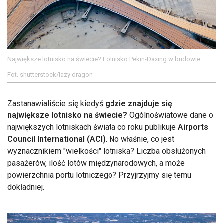
Największe lotnisko na świecie? Lotnisko Pekin-Daxing w budowie.
Fot. shutterstock/lazy dragon
Zastanawialiście się kiedyś
gdzie znajduje się
największe lotnisko na świecie?
Ogólnoświatowe dane o
największych lotniskach świata co roku publikuje
Airports
Council International (ACI)
. No właśnie, co jest
wyznacznikiem "wielkości" lotniska? Liczba obsłużonych
pasażerów, ilość lotów międzynarodowych, a może
powierzchnia portu lotniczego? Przyjrzyjmy się temu
dokładniej.