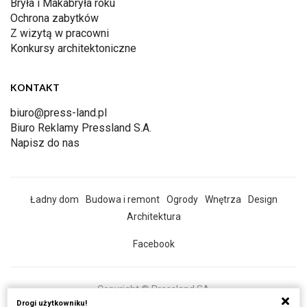
Bryła i Makabryła roku
Ochrona zabytków
Z wizytą w pracowni
Konkursy architektoniczne
KONTAKT
biuro@press-land.pl
Biuro Reklamy Pressland S.A.
Napisz do nas
Ładny dom
Budowa i remont
Ogrody
Wnętrza
Design
Architektura
Facebook
Copyright © Pressland SA
Drogi użytkowniku!