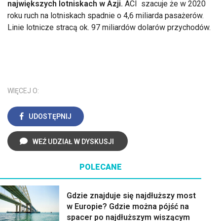
największych lotniskach w Azji.
ACI szacuje że w 2020
roku ruch na lotniskach spadnie o 4,6 miliarda pasażerów.
Linie lotnicze stracą ok. 97 miliardów dolarów przychodów.
WIĘCEJ O:
UDOSTĘPNIJ
WEŹ UDZIAŁ W DYSKUSJI
POLECANE
Gdzie znajduje się najdłuższy most
w Europie? Gdzie można pójść na
spacer po najdłuższym wiszącym