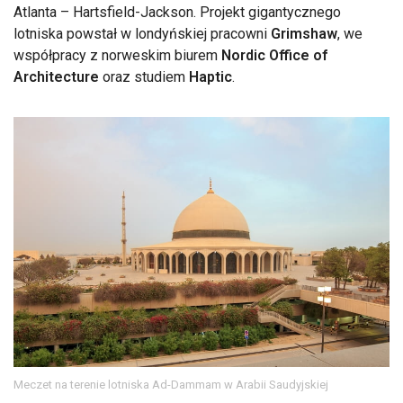
Atlanta – Hartsfield-Jackson. Projekt gigantycznego
lotniska powstał w londyńskiej pracowni
Grimshaw
, we
współpracy z norweskim biurem
Nordic Office of
Architecture
oraz studiem
Haptic
.
Meczet na terenie lotniska Ad-Dammam w Arabii Saudyjskiej