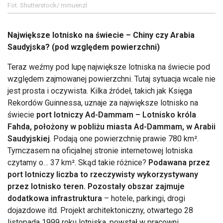
Fot. Shutterstock/ mmuenzl
Największe lotnisko na świecie – Chiny czy Arabia
Saudyjska? (pod względem powierzchni)
Teraz weźmy pod lupę największe lotniska na świecie pod
względem zajmowanej powierzchni. Tutaj sytuacja wcale nie
jest prosta i oczywista. Kilka źródeł, takich jak Księga
Rekordów Guinnessa, uznaje za największe lotnisko na
świecie
port lotniczy Ad-Dammam – Lotnisko króla
Fahda, położony w pobliżu miasta Ad-Dammam, w Arabii
Saudyjskiej
. Podają one powierzchnię prawie 780 km².
Tymczasem na oficjalnej stronie internetowej lotniska
czytamy o… 37 km². Skąd takie różnice?
Podawana przez
port lotniczy liczba to rzeczywisty wykorzystywany
przez lotnisko teren. Pozostały obszar zajmuje
dodatkowa infrastruktura
– hotele, parkingi, drogi
dojazdowe itd. Projekt architektoniczny, otwartego 28
listopada 1999 roku lotniska, powstał w pracowni