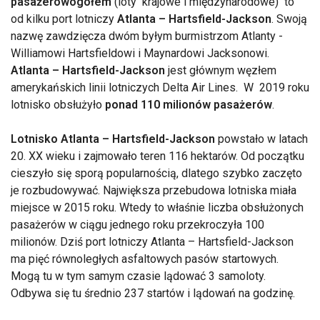
pasażerów
ogółem
(loty krajowe i międzynarodowe) to
od kilku port lotniczy
Atlanta – Hartsfield-Jackson
. Swoją
nazwę zawdzięcza dwóm byłym burmistrzom Atlanty -
Williamowi Hartsfieldowi i Maynardowi Jacksonowi.
Atlanta – Hartsfield-Jackson
jest głównym węzłem
amerykańskich linii lotniczych Delta Air Lines. W 2019 roku
lotnisko obsłużyło
ponad 110 milionów pasażerów
.
Lotnisko Atlanta – Hartsfield-Jackson
powstało w latach
20. XX wieku i zajmowało teren 116 hektarów. Od początku
cieszyło się sporą popularnością, dlatego szybko zaczęto
je rozbudowywać. Największa przebudowa lotniska miała
miejsce w 2015 roku. Wtedy to właśnie liczba obsłużonych
pasażerów w ciągu jednego roku przekroczyła 100
milionów. Dziś port lotniczy Atlanta – Hartsfield-Jackson
ma pięć równoległych asfaltowych pasów startowych.
Mogą tu w tym samym czasie lądować 3 samoloty.
Odbywa się tu średnio 237 startów i lądowań na godzinę.