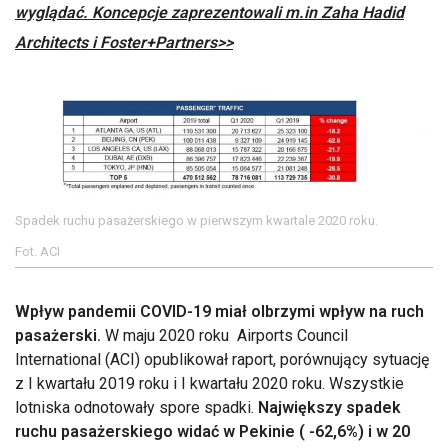
wyglądać. Koncepcje zaprezentowali m.in Zaha Hadid
Architects i Foster+Partners>>
Spadek ruchu pasażerskiego w pierwszym kwartale 2020 roku.
Fot. ACI
Wpływ pandemii COVID-19 miał olbrzymi wpływ na ruch
pasażerski.
W maju 2020 roku Airports Council
International (ACI) opublikował raport, porównujący sytuację
z I kwartału 2019 roku i I kwartału 2020 roku. Wszystkie
lotniska odnotowały spore spadki.
Największy spadek
ruchu pasażerskiego widać w Pekinie ( -62,6%) i w 20