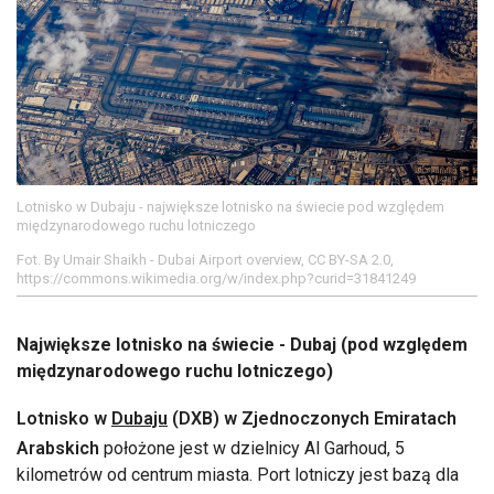
Lotnisko w Dubaju - największe lotnisko na świecie pod względem
międzynarodowego ruchu lotniczego
Fot. By Umair Shaikh - Dubai Airport overview, CC BY-SA 2.0,
https://commons.wikimedia.org/w/index.php?curid=31841249
Największe lotnisko na świecie - Dubaj (pod względem
międzynarodowego ruchu lotniczego)
Lotnisko w
Dubaju
(DXB) w Zjednoczonych Emiratach
Arabskich
położone jest w dzielnicy Al Garhoud, 5
kilometrów od centrum miasta. Port lotniczy jest bazą dla