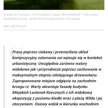
Kładka w Poznaniu. Proj.Krzysztof Janus "ARCHIMEDIA" - Pracownia
Architektoniczna - Architekci & Inżynierowie z Poznania
Mat. UM Poznań
Praca poprzez ciekawy i przemyślany układ
kompozycyjny załamania osi wpisuje się w kontekst
urbanistyczny. Uwzględnia zarówno walory
widokowe jak i przyrodnicze poprzez zachowanie w
maksymalnym stopniu istniejącego drzewostanu.
Zaproponowane miejsce odgięcia na zachodnim
brzegu rz. Warty akcentuje fasadę budynku
Miejskich Łazienek Rzecznych z ich widokową
ekspozycją z poziomu kładki wraz z plażą Wilda i jej
otoczeniem. Osiowy widok w kierunku wschodnim