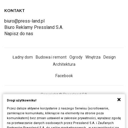
KONTAKT
biuro@press-land.pl
Biuro Reklamy Pressland S.A.
Napisz do nas
Ładny dom
Budowa i remont
Ogrody
Wnętrza
Design
Architektura
Facebook
Copyright © Pressland SA
Drogi użytkowniku!
O Nas
Reklama
Prywatność
Regulamin
Przez dalsze aktywne korzystanie z naszego Serwisu (scrollowanie,
Wszystkie artykuły
zamknięcie komunikatu, kliknięcie na elementy na stronie poza
komunikatem) bez zmian ustawień w zakresie prywatności, wyrażasz zgodę
Realizacja:
Fancybox.pl
na przetwarzanie danych osobowych przez Pressland S.A. i Zaufanych
Partnerów Pressland S.A. do celów marketingowych , w szczególności na