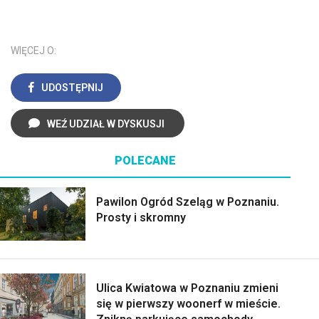
WIĘCEJ O:
UDOSTĘPNIJ
WEŹ UDZIAŁ W DYSKUSJI
POLECANE
Pawilon Ogród Szeląg w Poznaniu.
Prosty i skromny
Ulica Kwiatowa w Poznaniu zmieni
się w pierwszy woonerf w mieście.