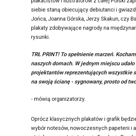
plakacistów i ilustratorów z całej Polski zap
siebie staną obiecujący debiutanci i gwiazd
Jońca, Joanna Górska, Jerzy Skakun, czy B
plakaty zdobywające nagrody na międzynaro
rysunki.
TRŁ PRINT! To spełnienie marzeń. Kochamy p
naszych domach. W jednym miejscu udało si
projektantów reprezentujących wszystkie st
na swoją ścianę - sygnowany, prosto od tw
- mówią organizatorzy.
Oprócz klasycznych plakatów i grafik będzi
wybór notesów, nowoczesnych papeterii i 