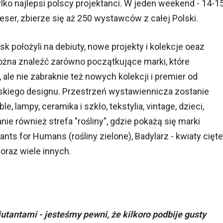
ko najlepsi polscy projektanci. W jeden weekend - 14-1
ser, zbierze się aż 250 wystawców z całej Polski.
k położyli na debiuty, nowe projekty i kolekcje oeaz
ożna znaleźć zarówno początkujące marki, które
ale nie zabraknie też nowych kolekcji i premier od
skiego designu. Przestrzeń wystawiennicza zostanie
, lampy, ceramika i szkło, tekstylia, vintage, dzieci,
nie również strefa "rośliny", gdzie pokażą się marki
lants for Humans (rośliny zielone), Badylarz - kwiaty cięte
 oraz wiele innych.
tantami - jesteśmy pewni, że kilkoro podbije gusty