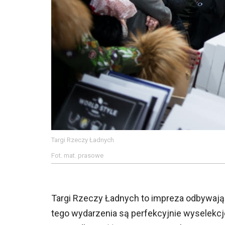
Targi Rzeczy Ładnych
Fot. mat. prasowe
Targi Rzeczy Ładnych to impreza odbywając
tego wydarzenia są perfekcyjnie wyselekcj