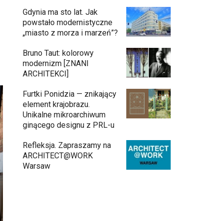
Gdynia ma sto lat. Jak
powstało modernistyczne
„miasto z morza i marzeń”?
Bruno Taut: kolorowy
modernizm [ZNANI
ARCHITEKCI]
Furtki Ponidzia — znikający
element krajobrazu.
Unikalne mikroarchiwum
ginącego designu z PRL-u
Refleksja. Zapraszamy na
ARCHITECT@WORK
Warsaw
Architekci zmierzą się z ikoną
11:34
Warszawy. Teatr Wielki – Opera
Narodowa ogłasza konkurs na