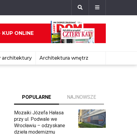
- KUP ONLINE
 architektury
Architektura wnętrz
POPULARNE
NAJNOWSZE
Mozaiki Józefa Hałasa
przy ul. Podwale we
Wrocławiu – odzyskane
dzieła modernizmu