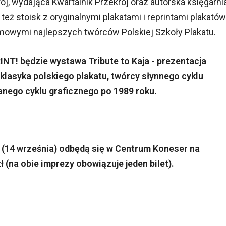
ój, wydająca Kwartalnik Przekrój oraz autorska księgarni
e też stoisk z oryginalnymi plakatami i reprintami plakatów
amowymi najlepszych twórców Polskiej Szkoły Plakatu.
T! będzie wystawa Tribute to Kaja - prezentacja
klasyka polskiego plakatu, twórcy słynnego cyklu
anego cyklu graficznego po 1989 roku.
 (14 września) odbędą się w Centrum Koneser na
 (na obie imprezy obowiązuje jeden bilet).