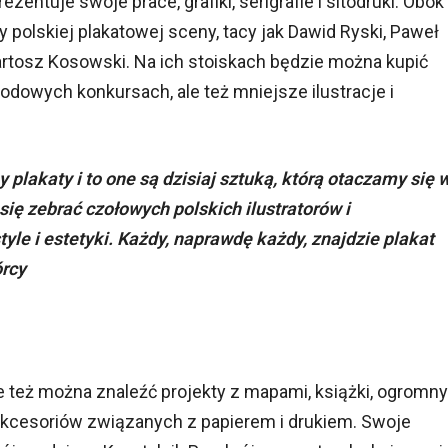
rezentuje swoje prace, grafiki, serigrafie i sitodruki. Obok
y polskiej plakatowej sceny, tacy jak Dawid Ryski, Paweł
artosz Kosowski. Na ich stoiskach będzie można kupić
dowych konkursach, ale też mniejsze ilustracje i
lakaty i to one są dzisiaj sztuką, którą otaczamy się 
ę zebrać czołowych polskich ilustratorów i
yle i estetyki. Każdy, naprawdę każdy, znajdzie plakat
órcy
e też można znaleźć projekty z mapami, książki, ogromny
akcesoriów związanych z papierem i drukiem. Swoje