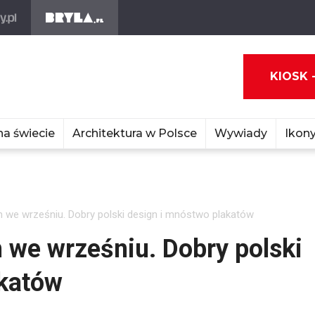
KIOSK 
na świecie
Architektura w Polsce
Wywiady
Ikony
 we wrześniu. Dobry polski design i mnóstwo plakatów
 we wrześniu. Dobry polski
akatów