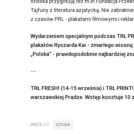
stoiska przygotują też m.in Fundacja Przekr
Tajfuny z literatura azjatycką. Nie zabrakni
z czasów PRL - plakatami filmowymi i rekl
Wydarzeniem specjalnym podczas TRŁ PRIN
plakatów Ryszarda Kai - zmarłego wiosną 
„Polska” - prawdopodobnie najbardziej zn
---
TRŁ FRESH! (14-15 września) i TRŁ PRINT!
warszawskiej Pradze. Wstęp kosztuje 10 zł
WIĘCEJ O:
SZTUKA