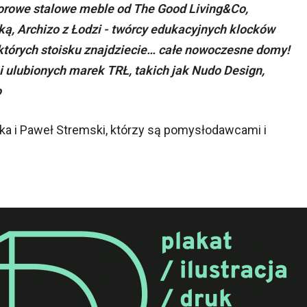
lorowe stalowe meble od The Good Living&Co,
ą, Archizo z Łodzi - twórcy edukacyjnych klocków
 których stoisku znajdziecie… całe nowoczesne domy!
i ulubionych marek TRŁ, takich jak Nudo Design,
o
a i Paweł Stremski, którzy są pomysłodawcami i