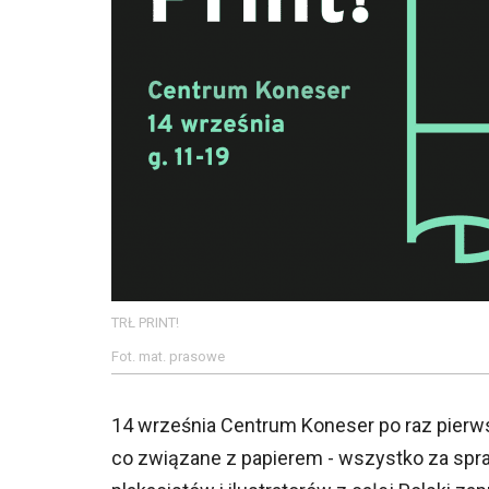
TRŁ PRINT!
Fot. mat. prasowe
14 września Centrum Koneser po raz pierws
co związane z papierem - wszystko za sp