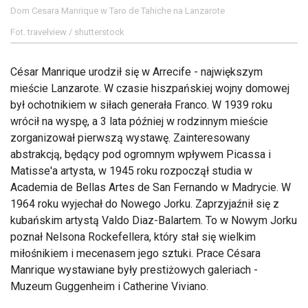
Dom Cesara Manrique w Taro de Tahiche na Lanzarote
Fot. travelview / shutterstock
César Manrique urodził się w Arrecife - największym
mieście Lanzarote. W czasie hiszpańskiej wojny domowej
był ochotnikiem w siłach generała Franco. W 1939 roku
wrócił na wyspę, a 3 lata później w rodzinnym mieście
zorganizował pierwszą wystawę. Zainteresowany
abstrakcją, będący pod ogromnym wpływem Picassa i
Matisse'a artysta, w 1945 roku rozpoczął studia w
Academia de Bellas Artes de San Fernando w Madrycie. W
1964 roku wyjechał do Nowego Jorku. Zaprzyjaźnił się z
kubańskim artystą Valdo Diaz-Balartem. To w Nowym Jorku
poznał Nelsona Rockefellera, który stał się wielkim
miłośnikiem i mecenasem jego sztuki. Prace Césara
Manrique wystawiane były prestiżowych galeriach -
Muzeum Guggenheim i Catherine Viviano.