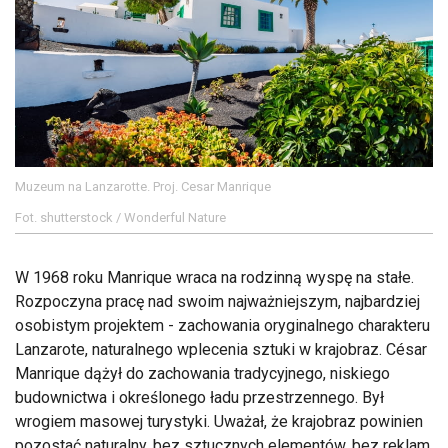
Muzeum na Lanzarotte. Proj. Cesar Manrique
Fot. shutterstock / Wonderful Nature
W 1968 roku Manrique wraca na rodzinną wyspę na stałe.
Rozpoczyna pracę nad swoim najważniejszym, najbardziej
osobistym projektem - zachowania oryginalnego charakteru
Lanzarote, naturalnego wplecenia sztuki w krajobraz. César
Manrique dążył do zachowania tradycyjnego, niskiego
budownictwa i określonego ładu przestrzennego. Był
wrogiem masowej turystyki. Uważał, że krajobraz powinien
pozostać naturalny, bez sztucznych elementów, bez reklam.