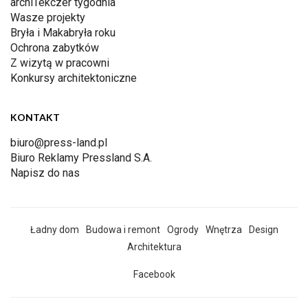
archiTekczer tygodnia
Wasze projekty
Bryła i Makabryła roku
Ochrona zabytków
Z wizytą w pracowni
Konkursy architektoniczne
KONTAKT
biuro@press-land.pl
Biuro Reklamy Pressland S.A.
Napisz do nas
Ładny dom
Budowa i remont
Ogrody
Wnętrza
Design
Architektura
Facebook