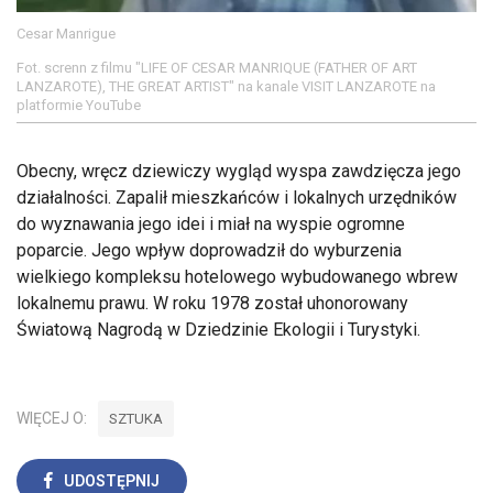
Cesar Manrigue
Fot. screnn z filmu "LIFE OF CESAR MANRIQUE (FATHER OF ART
LANZAROTE), THE GREAT ARTIST" na kanale VISIT LANZAROTE na
platformie YouTube
Obecny, wręcz dziewiczy wygląd wyspa zawdzięcza jego
działalności. Zapalił mieszkańców i lokalnych urzędników
do wyznawania jego idei i miał na wyspie ogromne
poparcie. Jego wpływ doprowadził do wyburzenia
wielkiego kompleksu hotelowego wybudowanego wbrew
lokalnemu prawu. W roku 1978 został uhonorowany
Światową Nagrodą w Dziedzinie Ekologii i Turystyki.
WIĘCEJ O:
SZTUKA
UDOSTĘPNIJ