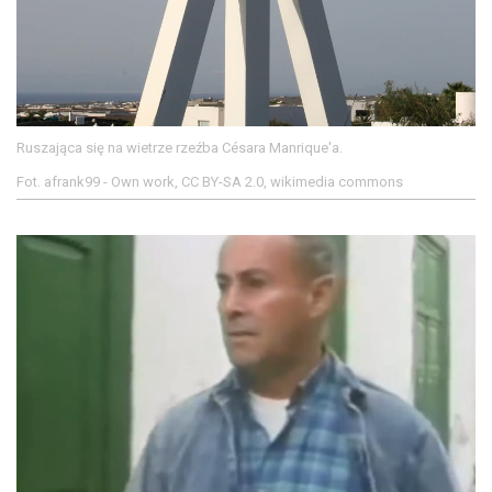
Ruszająca się na wietrze rzeźba Césara Manrique'a.
Fot. afrank99 - Own work, CC BY-SA 2.0, wikimedia commons