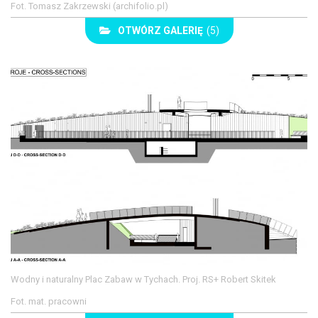
Fot. Tomasz Zakrzewski (archifolio.pl)
OTWÓRZ GALERIĘ
(5)
Wodny i naturalny Plac Zabaw w Tychach. Proj. RS+ Robert Skitek
Fot. mat. pracowni