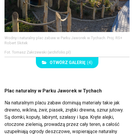
Wodny i naturalny plac zabaw w Parku Jaworek w Tychach. Proj. RS+
Robert Skitek
Fot. Tomasz Zakrzewski (archifolio.pl)
OTWÓRZ GALERIĘ
(4)
Plac naturalny w Parku Jaworek w Tychach
Na naturalnym placu zabaw dominują materiały takie jak
drewno, wiklina, żwir, piasek, zrębki drewna, sznur jutowy.
Są domki, kopuły, labirynt, szałasy i lupa. Kręte alejki,
otoczone zielenią, prowadzą przez cały teren, a całość
uzupełniają ogrody deszczowe, wspierające naturalny