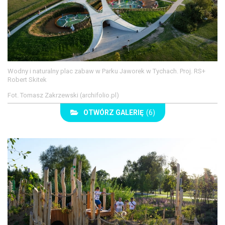
Wodny i naturalny plac zabaw w Parku Jaworek w Tychach. Proj. RS+
Robert Skitek
Fot. Tomasz Zakrzewski (archifolio.pl)
OTWÓRZ GALERIĘ
(6)