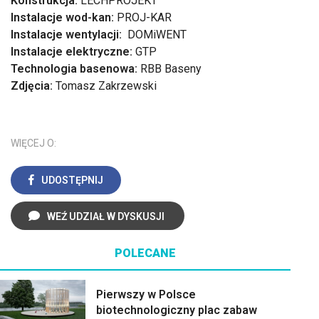
Konstrukcja:
LECHPROJEKT
Instalacje wod-kan:
PROJ-KAR
Instalacje wentylacji:
DOMiWENT
Instalacje elektryczne:
GTP
Technologia basenowa:
RBB Baseny
Zdjęcia:
Tomasz Zakrzewski
WIĘCEJ O:
UDOSTĘPNIJ
WEŹ UDZIAŁ W DYSKUSJI
POLECANE
Pierwszy w Polsce
biotechnologiczny plac zabaw