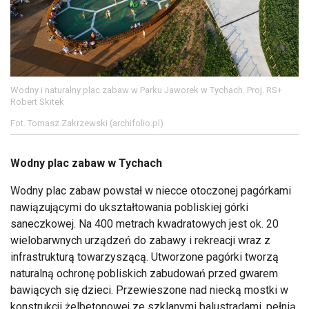
Wodny i naturalny plac zabaw w Parku Jaworek w Tychach. Proj. RS+
Robert Skitek
Fot. Tomasz Zakrzewski (archifolio.pl)
Wodny plac zabaw w Tychach
Wodny plac zabaw powstał w niecce otoczonej pagórkami
nawiązującymi do ukształtowania pobliskiej górki
saneczkowej. Na 400 metrach kwadratowych jest ok. 20
wielobarwnych urządzeń do zabawy i rekreacji wraz z
infrastrukturą towarzyszącą. Utworzone pagórki tworzą
naturalną ochronę pobliskich zabudowań przed gwarem
bawiących się dzieci. Przewieszone nad niecką mostki w
konstrukcji żelbetonowej ze szklanymi balustradami, pełnią