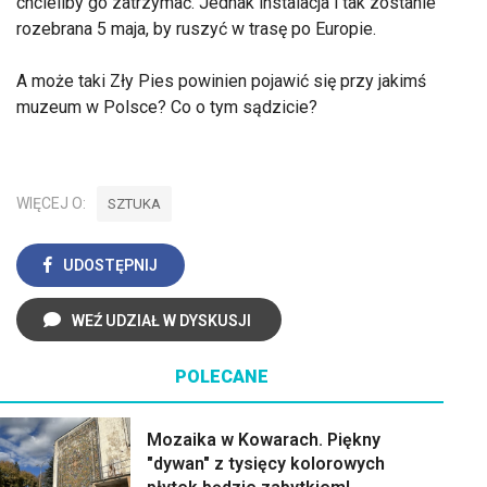
chcieliby go zatrzymać. Jednak instalacja i tak zostanie
rozebrana 5 maja, by ruszyć w trasę po Europie.
A może taki Zły Pies powinien pojawić się przy jakimś
muzeum w Polsce? Co o tym sądzicie?
WIĘCEJ O:
SZTUKA
UDOSTĘPNIJ
WEŹ UDZIAŁ W DYSKUSJI
POLECANE
Mozaika w Kowarach. Piękny
"dywan" z tysięcy kolorowych