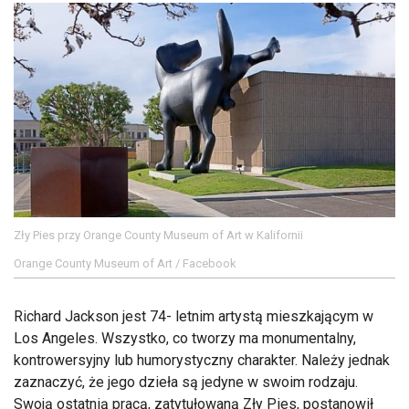
Zły Pies przy Orange County Museum of Art w Kalifornii
Orange County Museum of Art / Facebook
Richard Jackson jest 74- letnim artystą mieszkającym w
Los Angeles. Wszystko, co tworzy ma monumentalny,
kontrowersyjny lub humorystyczny charakter. Należy jednak
zaznaczyć, że jego dzieła są jedyne w swoim rodzaju.
Swoją ostatnią pracą, zatytułowaną Zły Pies, postanowił