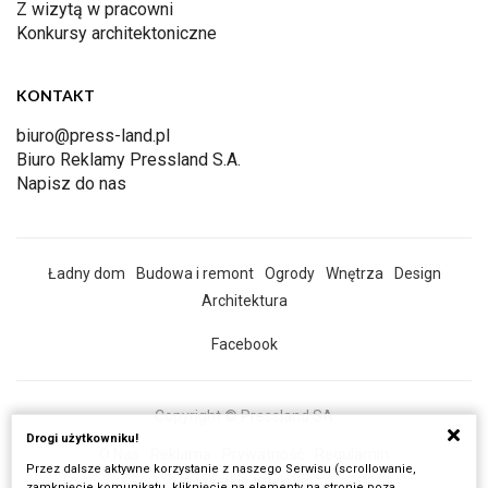
Z wizytą w pracowni
Konkursy architektoniczne
KONTAKT
biuro@press-land.pl
Biuro Reklamy Pressland S.A.
Napisz do nas
Ładny dom
Budowa i remont
Ogrody
Wnętrza
Design
Architektura
Facebook
Copyright © Pressland SA
Drogi użytkowniku!
O Nas
Reklama
Prywatność
Regulamin
Przez dalsze aktywne korzystanie z naszego Serwisu (scrollowanie,
Wszystkie artykuły
zamknięcie komunikatu, kliknięcie na elementy na stronie poza