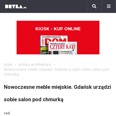
KIOSK - KUP ONLINE
bryła
polska architektura
Nowoczesne meble miejskie. Gdańsk urządzi sobie salon pod
chmurką
Nowoczesne meble miejskie. Gdańsk urządzi
sobie salon pod chmurką
red