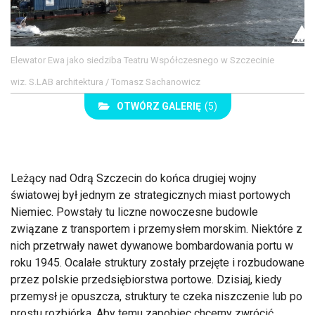
Elewator Ewa jako siedziba Teatru Współczesnego w Szczecinie
wiz. S.LAB architektura / Tomasz Sachanowicz
OTWÓRZ GALERIĘ
(5)
Leżący nad Odrą Szczecin do końca drugiej wojny
światowej był jednym ze strategicznych miast portowych
Niemiec. Powstały tu liczne nowoczesne budowle
związane z transportem i przemysłem morskim. Niektóre z
nich przetrwały nawet dywanowe bombardowania portu w
roku 1945. Ocalałe struktury zostały przejęte i rozbudowane
przez polskie przedsiębiorstwa portowe. Dzisiaj, kiedy
przemysł je opuszcza, struktury te czeka niszczenie lub po
prostu rozbiórka. Aby temu zapobiec chcemy zwrócić