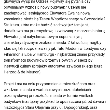
głównych wysp na Odrze). Pojawiły się pytania czy
powinniśmy wznosić nowy budynek? Czemu nie
zaadaptować istniejącego Elewatora Ewa na nową,
znamienitą siedzibę Teatru Współczesnego w Szczecinie?
Struktura, która może budzić zachwyt już tam jest,
dodatkowo ma przemysłową i związaną z morzem historię.
Elewator jest natychmiastowym super-silnym,
charakterystycznym znakiem miasta. Z łatwością mógłby
stać się tak rozpoznawalny jak Tate Modern w Londynie czy
Filharmonia Elba w Hamburgu - najbardziej znane przykłady
transformacji budynków przemysłowych w siedziby
instytucji kultury (projekty autorstwa szwajcarskiego biura
Herzog & de Meuron).
Projekt ma na celu przypomnienie mieszkańcom oraz
władzom miasta o wartościowych pozostałościach
przemysłowej przeszłości miasta w formie wielkich
budynków (następny przykład to opuszczona już od dawna i
niszczejąca Stara Olejarnia przy ul. Dębogórskiej), oraz