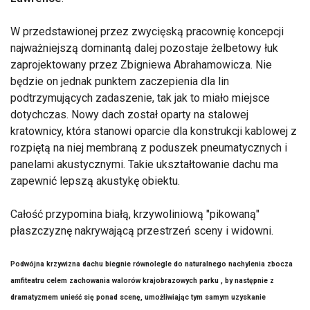
W przedstawionej przez zwycięską pracownię koncepcji
najważniejszą dominantą dalej pozostaje żelbetowy łuk
zaprojektowany przez Zbigniewa Abrahamowicza. Nie
będzie on jednak punktem zaczepienia dla lin
podtrzymujących zadaszenie, tak jak to miało miejsce
dotychczas. Nowy dach został oparty na stalowej
kratownicy, która stanowi oparcie dla konstrukcji kablowej z
rozpiętą na niej membraną z poduszek pneumatycznych i
panelami akustycznymi. Takie ukształtowanie dachu ma
zapewnić lepszą akustykę obiektu.
Całość przypomina białą, krzywoliniową "pikowaną"
płaszczyznę nakrywającą przestrzeń sceny i widowni.
Podwójna krzywizna dachu biegnie równolegle do naturalnego nachylenia zbocza
amfiteatru celem zachowania walorów krajobrazowych parku , by następnie z
dramatyzmem unieść się ponad scenę, umożliwiając tym samym uzyskanie