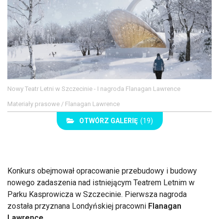
Nowy Teatr Letni w Szczecinie - I nagroda Flanagan Lawrence
Materiały prasowe / Flanagan Lawrence
OTWÓRZ GALERIĘ
(19)
Konkurs obejmował opracowanie przebudowy i budowy
nowego zadaszenia nad istniejącym Teatrem Letnim w
Parku Kasprowicza w Szczecinie. Pierwsza nagroda
została przyznana Londyńskiej pracowni
Flanagan
Lawrence
.