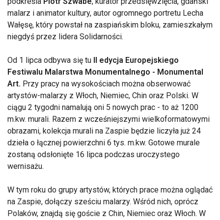
podkreśla
Piotr Szwabe
, kurator przedsięwzięcia, gdański
malarz i animator kultury, autor ogromnego portretu Lecha
Wałęsę, który powstał na zaspiańskim bloku, zamieszkałym
niegdyś przez lidera Solidarności.
Od 1 lipca odbywa się tu
II edycja Europejskiego
Festiwalu Malarstwa Monumentalnego - Monumental
Art.
Przy pracy na wysokościach można obserwować
artystów-malarzy z Włoch, Niemiec, Chin oraz Polski. W
ciągu 2 tygodni namalują oni 5 nowych prac - to aż 1200
m.kw. murali. Razem z wcześniejszymi wielkoformatowymi
obrazami, kolekcja murali na Zaspie będzie liczyła już 24
dzieła o łącznej powierzchni 6 tys. m.kw. Gotowe murale
zostaną odsłonięte 16 lipca podczas uroczystego
wernisażu.
W tym roku do grupy artystów, których prace można oglądać
na Zaspie, dołączy sześciu malarzy. Wśród nich, oprócz
Polaków, znajdą się goście z Chin, Niemiec oraz Włoch. W