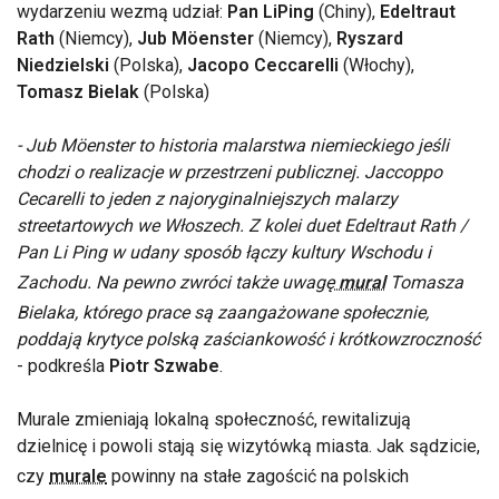
wydarzeniu wezmą udział:
Pan LiPing
(Chiny),
Edeltraut
Rath
(Niemcy),
Jub Möenster
(Niemcy),
Ryszard
Niedzielski
(Polska),
Jacopo Ceccarelli
(Włochy),
Tomasz Bielak
(Polska)
- Jub Möenster to historia malarstwa niemieckiego jeśli
chodzi o realizacje w przestrzeni publicznej. Jaccoppo
Cecarelli to jeden z najoryginalniejszych malarzy
streetartowych we Włoszech. Z kolei duet Edeltraut Rath /
Pan Li Ping w udany sposób łączy kultury Wschodu i
Zachodu. Na pewno zwróci także uwagę
mural
Tomasza
Bielaka, którego prace są zaangażowane społecznie,
poddają krytyce polską zaściankowość i krótkowzroczność
- podkreśla
Piotr Szwabe
.
Murale zmieniają lokalną społeczność, rewitalizują
dzielnicę i powoli stają się wizytówką miasta. Jak sądzicie,
czy
murale
powinny na stałe zagościć na polskich