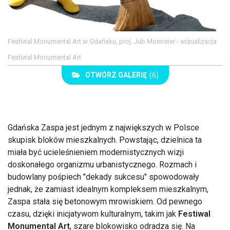
Festiwal Monumental Art w Gdańsku, proj. Jub Moenster - wizualizacja
Festiwal Monumental Art
OTWÓRZ GALERIĘ
(6)
Gdańska Zaspa jest jednym z największych w Polsce
skupisk bloków mieszkalnych. Powstając, dzielnica ta
miała być ucieleśnieniem modernistycznych wizji
doskonałego organizmu urbanistycznego. Rozmach i
budowlany pośpiech "dekady sukcesu" spowodowały
jednak, że zamiast idealnym kompleksem mieszkalnym,
Zaspa stała się betonowym mrowiskiem. Od pewnego
czasu, dzięki inicjatywom kulturalnym, takim jak
Festiwal
Monumental Art
, szare blokowisko odradza się. Na