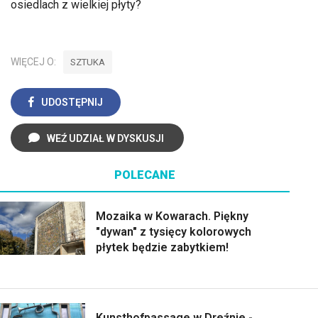
osiedlach z wielkiej płyty?
WIĘCEJ O:
SZTUKA
UDOSTĘPNIJ
WEŹ UDZIAŁ W DYSKUSJI
POLECANE
Mozaika w Kowarach. Piękny
"dywan" z tysięcy kolorowych
płytek będzie zabytkiem!
Kunsthofpassage w Dreźnie -