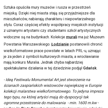
Sztuka opuściła mury muzeów i rusza w przestrzeń
miejską. Dzięki niej miasta stają się przyjaźniejsze dla
mieszkańców, nabierają charakteru i niepowtarzalnego
stylu. Coraz częściej efekty współpracy miejskich instytucji
z uznanymi artystami czy studentami szkół artystycznych
widoczne są na budynkach. Kolekcje
murali
ma już Muzeum
Powstania Warszawskiego.
Łodzianie
postanowili chronić
wielkoformatowe prace powstałe w latach PRL-u, uznając
je za jeden z symboli kulturowych miasta, a wrocławianie
mają konkurs Muralia. Jednak chyba najbardziej
spektakularne działania w tej dziedzinie podjął
Gdańsk
.
- Ideą Festiwalu Monumental Art jest stworzenie na
ścianach zaspiańskich wieżowców największej w Europie
kolekcji malarstwa wielkoformatowego. To jedyna impreza
tego typu, na której artyści mają do dyspozycji tak
ogromne przestrzenie do malowania - min. 1600 m.kw
-