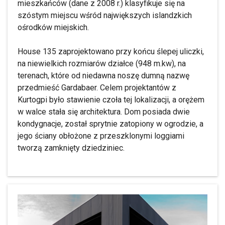
mieszkańców (dane z 2008 r.) klasyfikuje się na
szóstym miejscu wśród największych islandzkich
ośrodków miejskich.
House 135 zaprojektowano przy końcu ślepej uliczki,
na niewielkich rozmiarów działce (948 m.kw), na
terenach, które od niedawna noszę dumną nazwę
przedmieść Gardabaer. Celem projektantów z
Kurtogpi było stawienie czoła tej lokalizacji, a orężem
w walce stała się architektura. Dom posiada dwie
kondygnacje, został sprytnie zatopiony w ogrodzie, a
jego ściany obłożone z przeszklonymi loggiami
tworzą zamknięty dziedziniec.