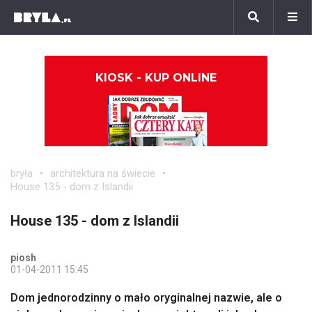
KIOSK - KUP ONLINE
bryła
architektura na świecie
House 135 - dom z Islandii
House 135 - dom z Islandii
piosh
01-04-2011 15:45
Dom jednorodzinny o mało oryginalnej nazwie, ale o