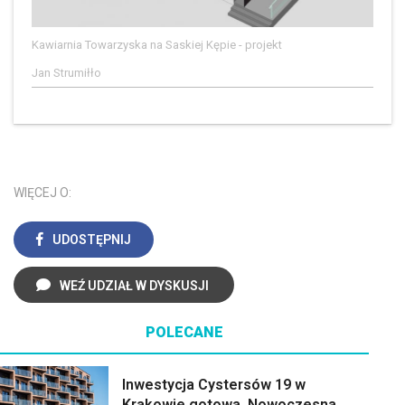
Kawiarnia Towarzyska na Saskiej Kępie - projekt
Jan Strumiłło
WIĘCEJ O:
UDOSTĘPNIJ
WEŹ UDZIAŁ W DYSKUSJI
POLECANE
Inwestycja Cystersów 19 w
Krakowie gotowa. Nowoczesna