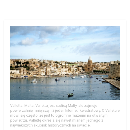
Valletta, Malta. Valletta jest stolicą Malty, ale zajmuje
powierzchnię mniejszą niż jeden kilometr kwadratowy. O Valletcie
mówi się często, że jest to ogromne muzeum na otwartym
powietrzu. Vallettę określa się nawet mianem jednego z
największych skupisk historycznych na świecie.