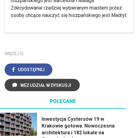
hiszpańskiego jest Barcelona i Malaga.
Zdecydowanie rzadziej wybieranym miastem przez
osoby chcące nauczyć się hiszpańskiego jest Madryt.
WIĘCEJ O:
UDOSTĘPNIJ
WEŹ UDZIAŁ W DYSKUSJI
POLECANE
Inwestycja Cystersów 19 w
Krakowie gotowa. Nowoczesna
architektura i 182 lokale na